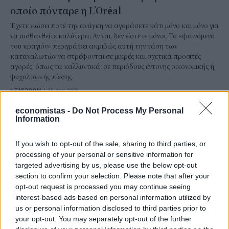
οποίο πόνταρε η L’Oréal
Έχετε νιώσει ποτέ την ανάγκη να αγοράσετε κάτι μόνο και μόνο για
να αισθανθείτε καλύτερα; Αν ναι, δεν είστε οι μόνοι. Το «φαινόμενο
του κραγιόν» περιγράφει ακριβώς αυτή την τάση των
καταναλωτών να στρέφονται σε μικρές και σχετικά προσιτές
αγορές, όπως τα καλλυντικά, σε περιόδους έντονης οικονομικής ή
ψυχολογικής πίεσης.
NEWSROOM
/
05 Αυγ 2026
economistas -
Do Not Process My Personal
Information
If you wish to opt-out of the sale, sharing to third parties, or
processing of your personal or sensitive information for
targeted advertising by us, please use the below opt-out
section to confirm your selection. Please note that after your
opt-out request is processed you may continue seeing
interest-based ads based on personal information utilized by
us or personal information disclosed to third parties prior to
your opt-out. You may separately opt-out of the further