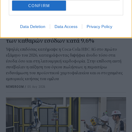
CONFIRM
ΕΠΙΧΕΙΡΗΣΕΙΣ
Data Deletion
Data Access
Privacy Policy
Coca-Cola HBC: Ισχυρό α΄ εξάμηνο με άνοδο
των καθαρών εσόδων κατά 9,6%
Υψηλές επιδόσεις κατέγραψε η Coca-Cola HBC AG στο πρώτο
εξάμηνο του 2026, καταγράφοντας διψήφια άνοδο τόσο στα
έσοδα όσο και στη λειτουργική κερδοφορία. Στην επίδοση αυτή
συνέβαλαν η αύξηση του όγκου πωλήσεων, η περαιτέρω
ενδυνάμωση του προϊοντικού χαρτοφυλακίου και οι στοχευμένες
εμπορικές κινήσεις του ομίλου
NEWSROOM
/
05 Αυγ 2026