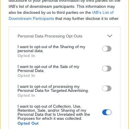
disclosure of your personal information by third parties on the
ΕΠΙΧΕΙΡΗΣΕΙΣ
IAB’s list of downstream participants. This information may
Λάρισα Θερμοηλεκτρική: Στην ΑΒΑΞ η
also be disclosed by us to third parties on the
IAB’s List of
κατασκευή του σταθμού ηλεκτροπαραγωγής
Downstream Participants
that may further disclose it to other
third parties.
800 MW
Την υπογραφή σύμβασης με τη Λάρισα Θερμοηλεκτρική
Personal Data Processing Opt Outs
ανακοίνωσε ο Όμιλος ΑΒΑΞ, αναλαμβάνοντας τη μελέτη, την
I want to opt-out of the Sharing of my
κατασκευή και τη λειτουργία μονάδας ηλεκτροπαραγωγής
personal data.
συνδυασμένου κύκλου, ισχύος 800 MW. Η νέα ανάθεση
Opted In
επιβεβαιώνει την ισχυρή παρουσία και την τεχνογνωσία του Ομίλου
στην υλοποίηση μεγάλων ενεργειακών έργων.
I want to opt-out of the Sale of my
Personal Data.
NEWSROOM
/
05 Αυγ 2026
Opted In
I want to opt-out of processing my
Personal Data for Targeted Advertising.
Opted In
I want to opt-out of Collection, Use,
Retention, Sale, and/or Sharing of my
Personal Data that Is Unrelated with the
Purposes for which it was collected.
Opted Out