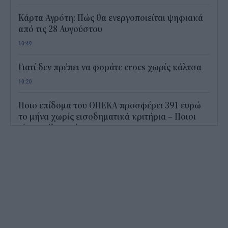
Κάρτα Αγρότη: Πώς θα ενεργοποιείται ψηφιακά
από τις 28 Αυγούστου
10:49
Γιατί δεν πρέπει να φοράτε crocs χωρίς κάλτσα
10:20
Ποιο επίδομα του ΟΠΕΚΑ προσφέρει 391 ευρώ
το μήνα χωρίς εισοδηματικά κριτήρια – Ποιοι
είναι οι δικαιούχοι
09:45
Metlen: Ρεκόρ εξαμήνου με EBITDA 550 εκατ.
ευρώ και στόχο έως 1,15 δισ.
09:15
Διορισμοί εκπαιδευτικών 2026: Πότε βγαίνουν τα
ονόματα και τι πρέπει να προσέξουν οι