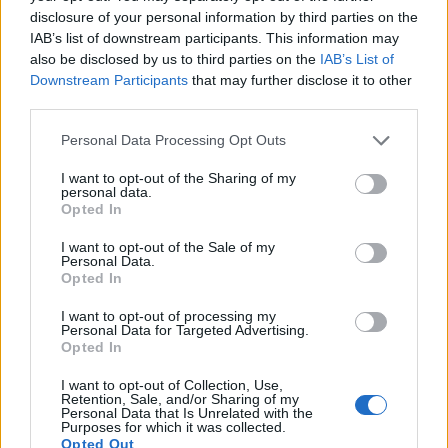
disclosure of your personal information by third parties on the
IAB’s list of downstream participants. This information may
also be disclosed by us to third parties on the
IAB’s List of
Downstream Participants
that may further disclose it to other
third parties.
ΕΠΙΧΕΙΡΗΣΕΙΣ
AKTOR: Συμφωνία με τη Motor Oil για την
Personal Data Processing Opt Outs
εξαγορά του 75% των ΗΛΕΚΤΩΡ και THALIS
I want to opt-out of the Sharing of my
Ο Όμιλος AKTOR υπέγραψε δεσμευτική συμφωνία με τη Motor Oil
personal data.
Opted In
για την έμμεση απόκτηση του 75% των εταιρειών ΗΛΕΚΤΩΡ και
THALIS, ενισχύοντας τις δραστηριότητες του Ομίλου στην κυκλική
I want to opt-out of the Sale of my
οικονομία και τον κύκλο του νερού.
Personal Data.
NEWSROOM
/
05 Αυγ 2026
Opted In
I want to opt-out of processing my
Personal Data for Targeted Advertising.
Opted In
I want to opt-out of Collection, Use,
Retention, Sale, and/or Sharing of my
Personal Data that Is Unrelated with the
Purposes for which it was collected.
Opted Out