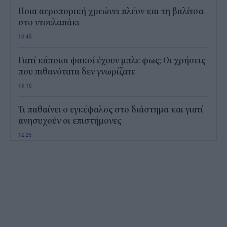
Ποια αεροπορική χρεώνει πλέον και τη βαλίτσα
στο ντουλαπάκι
13:45
Γιατί κάποιοι φακοί έχουν μπλε φως; Οι χρήσεις
που πιθανότατα δεν γνωρίζατε
13:10
Τι παθαίνει ο εγκέφαλος στο διάστημα και γιατί
ανησυχούν οι επιστήμονες
12:25
Παιδικοί σταθμοί ΕΣΠΑ 2026 - 2027: Πότε
αναμένονται τα προσωρινά αποτελέσματα για τα
voucher
11:50
Χαρδαλιάς: Με το Παρατηρητήριο Έργων