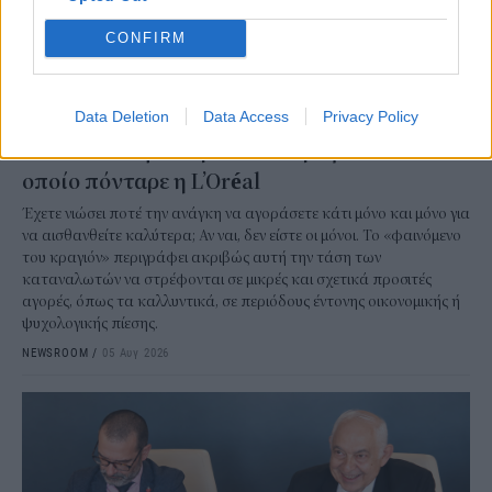
CONFIRM
Data Deletion
Data Access
Privacy Policy
ΕΠΙΧΕΙΡΗΣΕΙΣ
Τι είναι το «φαινόμενο του κραγιόν» στο
οποίο πόνταρε η L’Oréal
Έχετε νιώσει ποτέ την ανάγκη να αγοράσετε κάτι μόνο και μόνο για
να αισθανθείτε καλύτερα; Αν ναι, δεν είστε οι μόνοι. Το «φαινόμενο
του κραγιόν» περιγράφει ακριβώς αυτή την τάση των
καταναλωτών να στρέφονται σε μικρές και σχετικά προσιτές
αγορές, όπως τα καλλυντικά, σε περιόδους έντονης οικονομικής ή
ψυχολογικής πίεσης.
NEWSROOM
/
05 Αυγ 2026