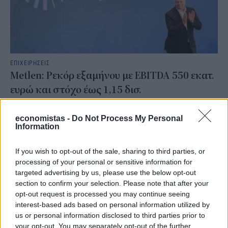
ΕΠΙΧΕΙΡΗΣΕΙΣ
Metlen: Ρεκόρ εξαμήνου με EBITDA 550 εκατ.
ευρώ και στόχο έως 1,15 δισ.
Σε ισχυρή αναπτυξιακή τροχιά επέστρεψε η Metlen στο πρώτο
εξάμηνο του 2026, καταγράφοντας ιστορικά υψηλά επίπεδα σε
economistas -
Do Not Process My Personal
έσοδα, λειτουργική κερδοφορία και καθαρά κέρδη.
Information
NEWSROOM
/
06 Αυγ 2026
If you wish to opt-out of the sale, sharing to third parties, or
processing of your personal or sensitive information for
targeted advertising by us, please use the below opt-out
section to confirm your selection. Please note that after your
opt-out request is processed you may continue seeing
interest-based ads based on personal information utilized by
us or personal information disclosed to third parties prior to
your opt-out. You may separately opt-out of the further