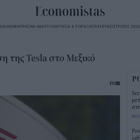
ΟΙΚΟΝΟΜΙΑ
ΠΡΑΣΙΝΗ ΑΝΑΠΤΥΞΗ
ΕΡΓΑΣΙΑ & ΣΥΝΤΑΞΗ
ΕΠΙΧΕΙΡΗΣΕΙΣ
ΤΡΟΠΟΣ ΖΩΗ
Main
navigation
η της Tesla στο Μεξικό
Ρ
Scr
μετ
στη
08:2
Pow
λάθ