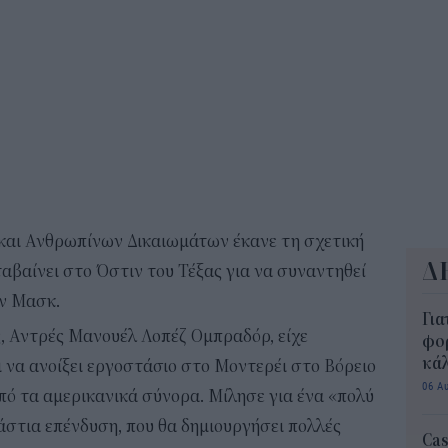
ΔΥΠ
για
δικ
11:3
και Ανθρωπίνων Δικαιωμάτων έκανε τη σχετική
Δ
αβαίνει στο Όστιν του Τέξας για να συναντηθεί
ον Μασκ.
Για
, Αντρές Μανουέλ Λοπέζ Ομπραδόρ, είχε
φορ
κά
ι να ανοίξει εργοστάσιο στο Μοντερέι στο Βόρειο
06 Α
από τα αμερικανικά σύνορα. Μίλησε για ένα «πολύ
άστια επένδυση, που θα δημιουργήσει πολλές
Cas