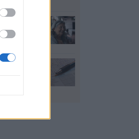
υγ 2026
τάξεις χηρείας:
οι θα δουν
λάσιο ποσό τέλος
γούστου
υγ 2026
 «μαθηματικό»
πο για 27
ανίσεις με μόλις
έα ρούχα στη
λίτσα
υγ 2026