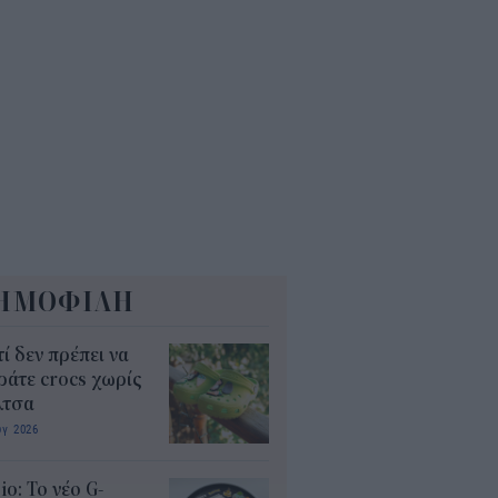
Α: Επίδομα περίπου 758 ευρώ
 δύο μήνες – Ποιοι γονείς το
αιούνται
4
ΗΜΟΦΙΛΗ
τί δεν πρέπει να
άτε crocs χωρίς
λτσα
υγ 2026
io: Το νέο G-