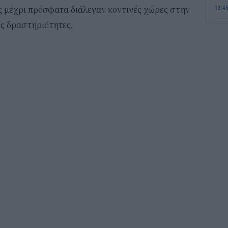
13:4
ες μέχρι πρόσφατα διάλεγαν κοντινές χώρες στην
υς δραστηριότητες.
Σε 
«Το
ΑΦ
13:1
Και
Σαβ
περ
12:4
Νέο
πυρ
πλη
350
12:1