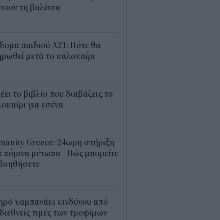
σουν τη βαλίτσα
2
δομα παιδιού Α21: Πότε θα
ρωθεί μετά το καλοκαίρι
0
λέει το βιβλίο που διαβάζεις το
οκαίρι για εσένα
3
anity Greece: 24ωρη στήριξη
 πύρινα μέτωπα - Πώς μπορείτε
 βοηθήσετε
5
ηρό καμπανάκι κινδύνου από
 διεθνείς τιμές των τροφίμων