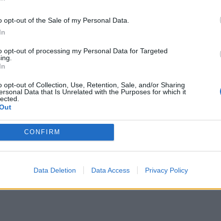
05 Α
νε νόμο, με τον οποίο η εξόρυξη και εκμετάλλευση
o opt-out of the Sale of my Personal Data.
Συν
In
Ποι
α παίζει ήδη σημαντικό ρόλο στη Μεξικανική
to opt-out of processing my Personal Data for Targeted
διπ
ing.
Αυ
η της Λατινικής Αμερικής, μετά τη Βραζιλία –
In
07 Α
κές, ευρωπαϊκές και ασιατικές εταιρείες.
o opt-out of Collection, Use, Retention, Sale, and/or Sharing
ersonal Data that Is Unrelated with the Purposes for which it
λύτερος κατασκευαστής αυτοκινήτων στον κόσμο,
Το
lected.
Out
κόλ
ια οχήματα το 2021, σύμφωνα με τα τελευταία
εμφ
ενν
CONFIRM
βα
05 Α
Data Deletion
Data Access
Privacy Policy