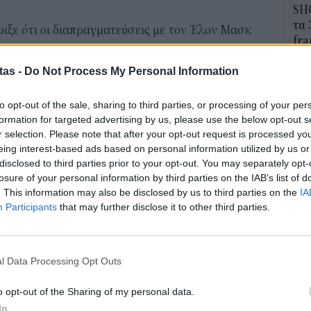
SH
τα 
ιξε ότι οι διαπραγματεύσεις με τον Έλον Μασκ
fra
 ο επιχειρηματίας έδειξε να κατανοεί τις
06 Α
έματα όπως τη χρήση ανακυκλωμένου νερού, καθώς
tas -
Do Not Process My Personal Information
Διο
ρυξε κατάσταση συναγερμού, λόγω της ξηρασίας.
εκπ
to opt-out of the sale, sharing to third parties, or processing of your per
ι ήδη εργοστάσια στην Κίνα, τη Γερμανία, καθώς
Πότ
formation for targeted advertising by us, please use the below opt-out s
r selection. Please note that after your opt-out request is processed y
ονό
eing interest-based ads based on personal information utilized by us or
πρέ
 Press, η εταιρεία αντιμετωπίζει όλο και
disclosed to third parties prior to your opt-out. You may separately opt-
οι 
losure of your personal information by third parties on the IAB’s list of
06 Α
μέα της κατασκευής ηλεκτρικών αυτοκινήτων,
. This information may also be disclosed by us to third parties on the
IA
αι περισσότερες Κινεζικές
Participants
that may further disclose it to other third parties.
ΑΣ
ι παραδοσιακοί κολοσσοί, όπως η General Motors
Τελ
315
προ
l Data Processing Opt Outs
α που διαθέτει σε λίθιο είναι κομβικής σημασίας
φορ
την παραγωγή μπαταριών ηλεκτρικών αυτοκινήτων
Δη
o opt-out of the Sharing of my personal data.
πρ
In