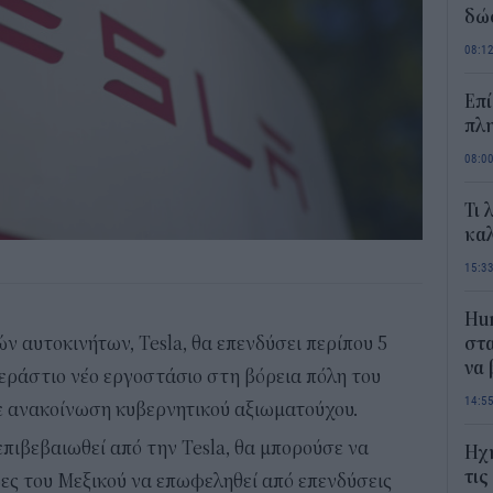
δώ
08:1
Επί
πλη
08:0
Τι 
καλ
15:3
Hum
ν αυτοκινήτων, Tesla, θα επενδύσει περίπου 5
στα
να
εράστιο νέο εργοστάσιο στη βόρεια πόλη του
14:5
ε ανακοίνωση κυβερνητικού αξιωματούχου.
 επιβεβαιωθεί από την Tesla, θα μπορούσε να
Ηχ
τις
ες του Μεξικού να επωφεληθεί από επενδύσεις