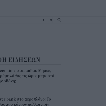
Σ
ΟΗ ΕΙΔΗΣΕΩΝ
een time στα παιδιά: Μήπως
ράμε λάθος τις ώρες μπροστά
ν οθόνη;
1
er bank στο αεροπλάνο: Το
ος που κάνουν πολλοί πριν