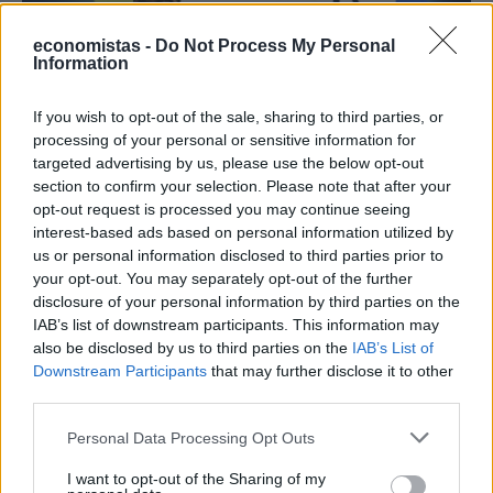
economistas -
Do Not Process My Personal
Information
If you wish to opt-out of the sale, sharing to third parties, or
processing of your personal or sensitive information for
targeted advertising by us, please use the below opt-out
section to confirm your selection. Please note that after your
ΕΠΙΧΕΙΡΗΣΕΙΣ
opt-out request is processed you may continue seeing
AKTOR: Συμφωνία με τη Motor Oil για την
interest-based ads based on personal information utilized by
εξαγορά του 75% των ΗΛΕΚΤΩΡ και THALIS
us or personal information disclosed to third parties prior to
your opt-out. You may separately opt-out of the further
Ο Όμιλος AKTOR υπέγραψε δεσμευτική συμφωνία με τη Motor Oil
disclosure of your personal information by third parties on the
για την έμμεση απόκτηση του 75% των εταιρειών ΗΛΕΚΤΩΡ και
IAB’s list of downstream participants. This information may
THALIS, ενισχύοντας τις δραστηριότητες του Ομίλου στην κυκλική
οικονομία και τον κύκλο του νερού.
also be disclosed by us to third parties on the
IAB’s List of
Downstream Participants
that may further disclose it to other
NEWSROOM
/
05 Αυγ 2026
third parties.
Personal Data Processing Opt Outs
I want to opt-out of the Sharing of my