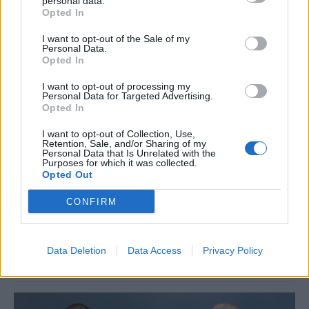
personal data.
Opted In
I want to opt-out of the Sale of my
Personal Data.
Opted In
I want to opt-out of processing my
Personal Data for Targeted Advertising.
Opted In
ΕΠΙΧΕΙΡΗΣΕΙΣ
I want to opt-out of Collection, Use,
Τι είναι το «φαινόμενο του κραγιόν» στο
Retention, Sale, and/or Sharing of my
Personal Data that Is Unrelated with the
οποίο πόνταρε η L’Oréal
Purposes for which it was collected.
Opted Out
Έχετε νιώσει ποτέ την ανάγκη να αγοράσετε κάτι μόνο και μόνο για
να αισθανθείτε καλύτερα; Αν ναι, δεν είστε οι μόνοι. Το «φαινόμενο
CONFIRM
του κραγιόν» περιγράφει ακριβώς αυτή την τάση των
καταναλωτών να στρέφονται σε μικρές και σχετικά προσιτές
αγορές, όπως τα καλλυντικά, σε περιόδους έντονης οικονομικής ή
ψυχολογικής πίεσης.
Data Deletion
Data Access
Privacy Policy
NEWSROOM
/
05 Αυγ 2026