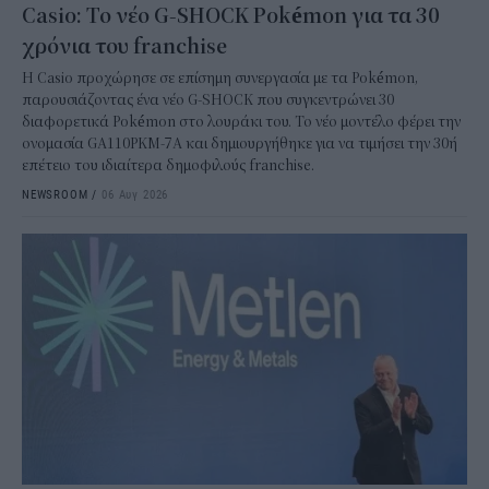
Casio: Το νέο G-SHOCK Pokémon για τα 30
χρόνια του franchise
Η Casio προχώρησε σε επίσημη συνεργασία με τα Pokémon,
παρουσιάζοντας ένα νέο G-SHOCK που συγκεντρώνει 30
διαφορετικά Pokémon στο λουράκι του. Το νέο μοντέλο φέρει την
ονομασία GA110PKM-7A και δημιουργήθηκε για να τιμήσει την 30ή
επέτειο του ιδιαίτερα δημοφιλούς franchise.
NEWSROOM
/
06 Αυγ 2026