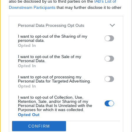
also be disclosed by us to third parties on the
IAB’s List of
AKTOR: Συμφωνία με τη Motor Oil για την
Downstream Participants
that may further disclose it to other
third parties.
εξαγορά του 75% των ΗΛΕΚΤΩΡ και THALIS
Ο Όμιλος AKTOR υπέγραψε δεσμευτική συμφωνία με τη Motor Oil
Personal Data Processing Opt Outs
για την έμμεση απόκτηση του 75% των εταιρειών ΗΛΕΚΤΩΡ και
THALIS, ενισχύοντας τις δραστηριότητες του Ομίλου στην κυκλική
I want to opt-out of the Sharing of my
personal data.
οικονομία και τον κύκλο του νερού.
Opted In
NEWSROOM
/
05 Αυγ 2026
I want to opt-out of the Sale of my
Personal Data.
Opted In
I want to opt-out of processing my
Personal Data for Targeted Advertising.
Opted In
I want to opt-out of Collection, Use,
Retention, Sale, and/or Sharing of my
Personal Data that Is Unrelated with the
Purposes for which it was collected.
Opted Out
CONFIRM