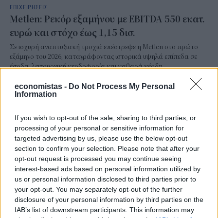
ΕΠΙΧΕΙΡΗΣΕΙΣ
Metlen: Ρεκόρ εξαμήνου με EBITDA 550 εκατ.
ευρώ και στόχο έως 1,15 δισ.
Σε ισχυρή αναπτυξιακή τροχιά επέστρεψε η Metlen στο πρώτο
εξάμηνο του 2026, καταγράφοντας ιστορικά υψηλά επίπεδα σε
έσοδα, λειτουργική κερδοφορία και καθαρά κέρδη.
NEWSROOM
/
06 Αυγ 2026
economistas -
Do Not Process My Personal
Information
If you wish to opt-out of the sale, sharing to third parties, or
processing of your personal or sensitive information for
targeted advertising by us, please use the below opt-out
section to confirm your selection. Please note that after your
opt-out request is processed you may continue seeing
interest-based ads based on personal information utilized by
us or personal information disclosed to third parties prior to
your opt-out. You may separately opt-out of the further
disclosure of your personal information by third parties on the
IAB’s list of downstream participants. This information may
ΕΠΙΧΕΙΡΗΣΕΙΣ