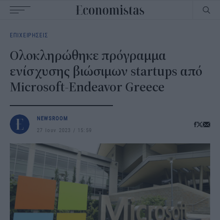
Main
ΕΠΙΧΕΙΡΗΣΕΙΣ
navigation
Oλοκληρώθηκε πρόγραμμα
ενίσχυσης βιώσιμων startups από
Microsoft-Endeavor Greece
NEWSROOM
27 Ιουν 2023
15:59