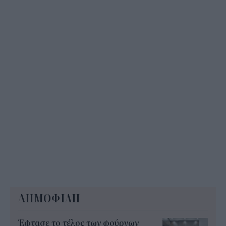
ενισχύσεις de minimis ύψους 24,6 εκατ.
11:08
ΔΗΜΟΦΙΛΗ
Έφτασε το τέλος των φούρνων