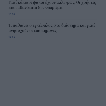
Γιατί κάποιοι φακοί έχουν μπλε φως; Οι χρήσεις
που πιθανότατα δεν γνωρίζατε
13:10
Τι παθαίνει ο εγκέφαλος στο διάστημα και γιατί
ανησυχούν οι επιστήμονες
12:25
Παιδικοί σταθμοί ΕΣΠΑ 2026 - 2027: Πότε
αναμένονται τα προσωρινά αποτελέσματα για τα
voucher
11:50
Χαρδαλιάς: Με το Παρατηρητήριο Έργων
αποκτούμε ένα από τα πρώτα ολοκληρωμένα
ψηφιακά εργαλεία στην Ευρώπη
11:27
ΟΠΕΚΕΠΕ: Άνοιξε η πλατφόρμα της ΑΑΔΕ για