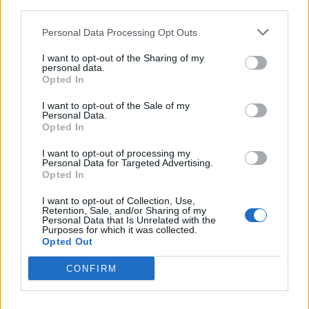
Έχετε νιώσει ποτέ την ανάγκη να αγοράσετε κάτι μόνο και μόνο για
third parties.
να αισθανθείτε καλύτερα; Αν ναι, δεν είστε οι μόνοι. Το «φαινόμενο
του κραγιόν» περιγράφει ακριβώς αυτή την τάση των
Personal Data Processing Opt Outs
καταναλωτών να στρέφονται σε μικρές και σχετικά προσιτές
I want to opt-out of the Sharing of my
αγορές, όπως τα καλλυντικά, σε περιόδους έντονης οικονομικής ή
personal data.
ψυχολογικής πίεσης.
Opted In
NEWSROOM
/
05 Αυγ 2026
I want to opt-out of the Sale of my
Personal Data.
Opted In
I want to opt-out of processing my
Personal Data for Targeted Advertising.
Opted In
I want to opt-out of Collection, Use,
Retention, Sale, and/or Sharing of my
Personal Data that Is Unrelated with the
Purposes for which it was collected.
Opted Out
CONFIRM
ΕΠΙΧΕΙΡΗΣΕΙΣ
Λάρισα Θερμοηλεκτρική: Στην ΑΒΑΞ η