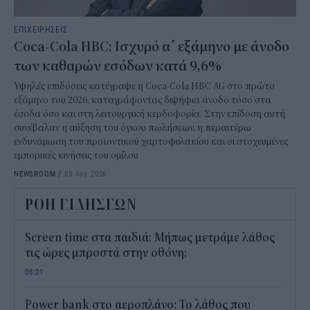
ΕΠΙΧΕΙΡΗΣΕΙΣ
Coca-Cola HBC: Ισχυρό α΄ εξάμηνο με άνοδο
των καθαρών εσόδων κατά 9,6%
Υψηλές επιδόσεις κατέγραψε η Coca-Cola HBC AG στο πρώτο
εξάμηνο του 2026, καταγράφοντας διψήφια άνοδο τόσο στα
έσοδα όσο και στη λειτουργική κερδοφορία. Στην επίδοση αυτή
συνέβαλαν η αύξηση του όγκου πωλήσεων, η περαιτέρω
ενδυνάμωση του προϊοντικού χαρτοφυλακίου και οι στοχευμένες
εμπορικές κινήσεις του ομίλου
NEWSROOM
/
05 Αυγ 2026
ΡΟΗ ΕΙΔΗΣΕΩΝ
Screen time στα παιδιά: Μήπως μετράμε λάθος
τις ώρες μπροστά στην οθόνη;
08:21
Power bank στο αεροπλάνο: Το λάθος που