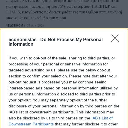
Ο Όμιλος AKTOR υπέγραψε δεσμευτική συμφωνία με τη Motor Oil
για την έμμεση απόκτηση του 75% των εταιρειών ΗΛΕΚΤΩΡ και
THALIS, ενισχύοντας τις δραστηριότητες του Ομίλου στην κυκλική
οικονομία και τον κύκλο του νερού.
NEWSROOM
/
05 Αυγ 2026
economistas -
Do Not Process My Personal
Information
If you wish to opt-out of the sale, sharing to third parties, or
processing of your personal or sensitive information for
targeted advertising by us, please use the below opt-out
section to confirm your selection. Please note that after your
opt-out request is processed you may continue seeing
interest-based ads based on personal information utilized by
us or personal information disclosed to third parties prior to
your opt-out. You may separately opt-out of the further
disclosure of your personal information by third parties on the
ΕΠΙΧΕΙΡΗΣΕΙΣ
IAB’s list of downstream participants. This information may
Τι είναι το «φαινόμενο του κραγιόν» στο
also be disclosed by us to third parties on the
IAB’s List of
οποίο πόνταρε η L’Oréal
Downstream Participants
that may further disclose it to other