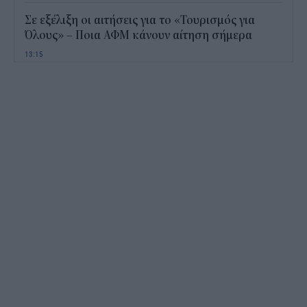
Σε εξέλιξη οι αιτήσεις για το «Τουρισμός για
Όλους» – Ποια ΑΦΜ κάνουν αίτηση σήμερα
13:15
Καιρός με 40άρια το Σαββατοκύριακο: Οι πιο
ζεστές περιοχές
12:47
Νέος "φόρος" στα τσιγάρα για τις πυρκαγιές: Η
πρόταση για να πληρώνουν οι καπνοβιομηχανίες
350 εκατ. ευρώ τον χρόνο
12:15
ΔΥΠΑ: Επίδομα περίπου 758 ευρώ για δύο μήνες
– Ποιοι γονείς το δικαιούνται
11:34