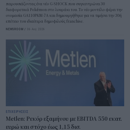
παρουσιάζοντας ένα νέο G-SHOCK που συγκεντρώνει 30
διαφορετικά Pokémon στο λουράκι του. Το νέο μοντέλο φέρει την
ονομασία GA110PKM-7A και δημιουργήθηκε για να τιμήσει την 30ή
επέτειο του ιδιαίτερα δημοφιλούς franchise.
NEWSROOM
/
06 Αυγ 2026
ΕΠΙΧΕΙΡΗΣΕΙΣ
Metlen: Ρεκόρ εξαμήνου με EBITDA 550 εκατ.
ευρώ και στόχο έως 1,15 δισ.