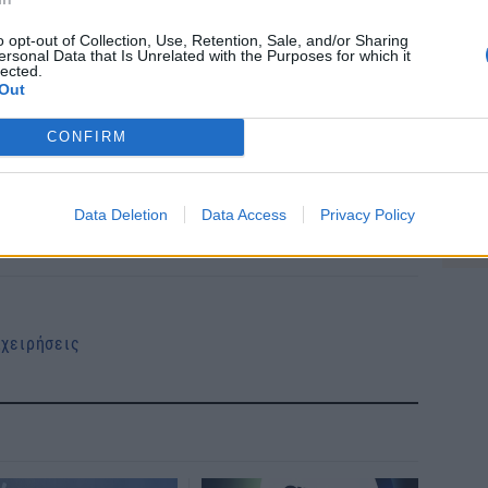
Εκπ
ικασιών αποφυγής του ή μετριασμού των
(5/
o opt-out of Collection, Use, Retention, Sale, and/or Sharing
αιτ
ersonal Data that Is Unrelated with the Purposes for which it
μόν
κε ο πρόεδρος του Ινστιτούτου Μικρών
lected.
Out
04 Α
ΣΕΒΕΕ, κ. Γιώργος Καββαθάς και ο κ. Ηλίας
εχος του Ινστιτούτου.
CONFIRM
Cas
SH
τα 
το
Google News
και μάθετε πρώτοι όλες τις ειδήσεις
Data Deletion
Data Access
Privacy Policy
fra
από την Ελλάδα και τον Κόσμο, στο
06 Α
ιχειρήσεις