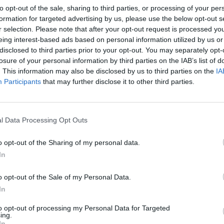
to opt-out of the sale, sharing to third parties, or processing of your per
Για
formation for targeted advertising by us, please use the below opt-out s
φορ
r selection. Please note that after your opt-out request is processed y
κά
eing interest-based ads based on personal information utilized by us or
06 Α
disclosed to third parties prior to your opt-out. You may separately opt-
losure of your personal information by third parties on the IAB’s list of
. This information may also be disclosed by us to third parties on the
IA
Συν
Participants
that may further disclose it to other third parties.
μπο
αν
20.
l Data Processing Opt Outs
πρέ
04 Α
 αφενός η αποτύπωση και διερεύνηση της έννοιας
o opt-out of the Sharing of my personal data.
ιρήσεων μπροστά σε επερχόμενους κινδύνους που
In
e-Ε
 αφετέρου η διάγνωση εκπαιδευτικών αναγκών και
δικ
o opt-out of the Sale of my Personal Data.
πρ
ευτικού προγράμματος που θα απευθύνεται σε
ευ
In
λλοντικούς επιχειρηματίες αναφορικά με την
04 Α
to opt-out of processing my Personal Data for Targeted
για έγκαιρη διάγνωση του επιχειρηματικού
ing.
In