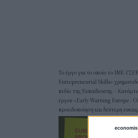
Το έργο για το οποίο το ΙΜΕ-ΓΣΕ
Entrepreneurial Skills» χρηματο
πεδίο της Εκπαίδευσης – Κατάρτι
έργου «Early Warning Europe - C
προειδοποίηση και δεύτερη ευκαιρ
economis