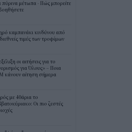
 πύρινα μέτωπα - Πώς μπορείτε
 βοηθήσετε
5
ηρό καμπανάκι κινδύνου από
 διεθνείς τιμές των τροφίμων
5
εξέλιξη οι αιτήσεις για το
υρισμός για Όλους» – Ποια
Μ κάνουν αίτηση σήμερα
5
ρός με 40άρια το
βατοκύριακο: Οι πιο ζεστές
ιοχές
7