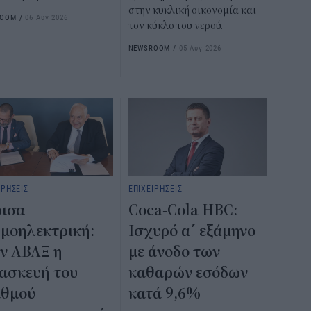
στην κυκλική οικονομία και
ROOM
/
06 Αυγ 2026
τον κύκλο του νερού.
NEWSROOM
/
05 Αυγ 2026
ΙΡΗΣΕΙΣ
ΕΠΙΧΕΙΡΗΣΕΙΣ
ισα
Coca-Cola HBC:
μοηλεκτρική:
Ισχυρό α΄ εξάμηνο
ν ΑΒΑΞ η
με άνοδο των
ασκευή του
καθαρών εσόδων
αθμού
κατά 9,6%