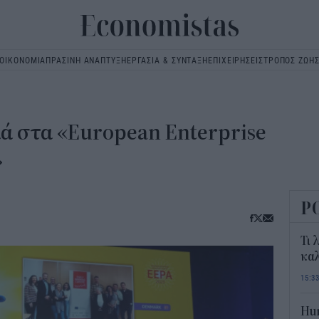
ΟΙΚΟΝΟΜΙΑ
ΠΡΑΣΙΝΗ ΑΝΑΠΤΥΞΗ
ΕΡΓΑΣΙΑ & ΣΥΝΤΑΞΗ
ΕΠΙΧΕΙΡΗΣΕΙΣ
ΤΡΟΠΟΣ ΖΩΗ
Main
navigation
ά στα «European Enterprise
»
Ρ
Τι 
καλ
15:3
Hum