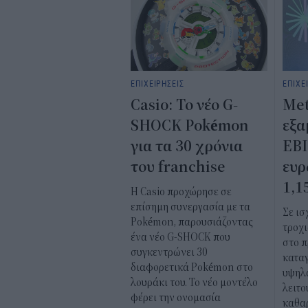
ΕΠΙΧΕΙΡΗΣΕΙΣ
ΕΠΙΧΕ
Casio: Το νέο G-
Met
SHOCK Pokémon
εξα
για τα 30 χρόνια
EBI
του franchise
ευρ
1,1
Η Casio προχώρησε σε
επίσημη συνεργασία με τα
Σε ι
Pokémon, παρουσιάζοντας
τροχι
ένα νέο G-SHOCK που
στο π
συγκεντρώνει 30
κατα
διαφορετικά Pokémon στο
υψηλά
λουράκι του. Το νέο μοντέλο
λειτο
φέρει την ονομασία
καθα