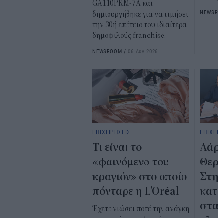
GA110PKM-7A και
NEWS
δημιουργήθηκε για να τιμήσει
την 30ή επέτειο του ιδιαίτερα
δημοφιλούς franchise.
NEWSROOM
/
06 Αυγ 2026
ΕΠΙΧΕΙΡΗΣΕΙΣ
ΕΠΙΧΕ
Τι είναι το
Λάρ
«φαινόμενο του
Θερ
κραγιόν» στο οποίο
Στη
πόνταρε η L’Oréal
κατ
στ
Έχετε νιώσει ποτέ την ανάγκη