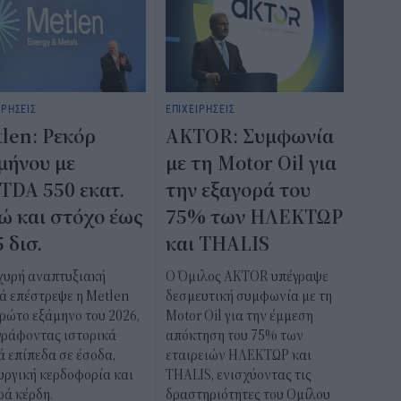
ΙΡΗΣΕΙΣ
ΕΠΙΧΕΙΡΗΣΕΙΣ
len: Ρεκόρ
AKTOR: Συμφωνία
μήνου με
με τη Motor Oil για
TDA 550 εκατ.
την εξαγορά του
ώ και στόχο έως
75% των ΗΛΕΚΤΩΡ
5 δισ.
και THALIS
σχυρή αναπτυξιακή
Ο Όμιλος AKTOR υπέγραψε
ά επέστρεψε η Metlen
δεσμευτική συμφωνία με τη
ρώτο εξάμηνο του 2026,
Motor Oil για την έμμεση
γράφοντας ιστορικά
απόκτηση του 75% των
 επίπεδα σε έσοδα,
εταιρειών ΗΛΕΚΤΩΡ και
υργική κερδοφορία και
THALIS, ενισχύοντας τις
ρά κέρδη.
δραστηριότητες του Ομίλου