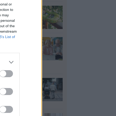
sonal or
τί δεν πρέπει να
ection to
άτε crocs χωρίς
ou may
λτσα
 personal
υγ 2026
out of the
 downstream
B’s List of
τάξεις: Ποιοι
ρεί να λάβουν
αδρομικά έως
000 ευρώ – Τι
πει να ελέγξουν
υγ 2026
ΦΚΑ: Ποιοι
αιούνται
οσαύξηση έως 846
ρώ στη σύνταξη
υγ 2026