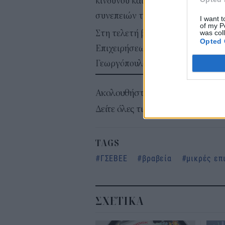
κινδύνου και την εφαρμογή διαδ
συνεπειών του.
I want t
of my P
Στη τελετή βράβευσης παρευρέθη
was col
Opted 
Επιχειρήσεων και πρόεδρος της Γ
Γεωργόπουλος, Επιστημονικό Στέλ
Ακολουθήστε το
σ
Δείτε όλες τις τελευταίες
Ειδήσεις
TAGS
ΓΣΕΒΕΕ
βραβεία
μικρές επ
ΣΧΕΤΙΚΑ