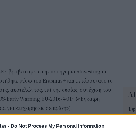
10:5
Δημ
Οκτ
ανα
10:3
ΒΕΕ βραβεύτηκε στην κατηγορία «Investing in
δοτήθηκε μέσω του Erasmus+ και εντάσσεται στο
σης, αποτελώντας, επί της ουσίας, συνέχιση του
Δ
OS-Early Warning EU-2016-4-01» («Έγκαιρη
ία για επιχειρήσεις σε κρίση»).
Έφ
τω
μι
tas -
Do Not Process My Personal Information
04 Α