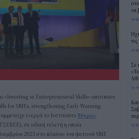
στα
να
14:5
Ηχ
τις
13:4
Σε 
«Το
ΑΦ
13:1
 «Investing in Entrepreneurial Skills» απέσπασε
Και
ills for SMEs, strengthening Early Warning
Σαβ
συμμετείχε ενεργά το Ινστιτούτο
Μικρών
περ
ΓΣΕΒΕΕ), σε ειδική τελετή η οποία
12:4
Νοεμβρίου 2023 στο πλαίσιο του φετινού SME