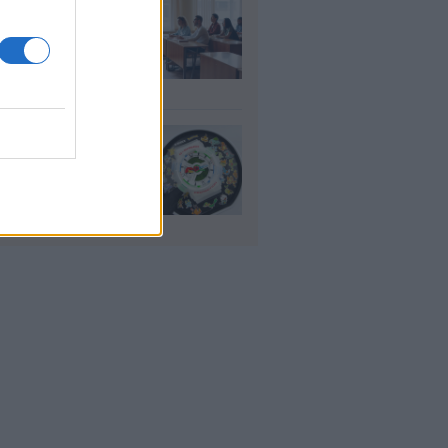
αιδευτικοί: Αύριο
8) ξεκινούν οι
ήσεις για 5.017
ιμους διορισμούς
υγ 2026
io: Το νέο G-
OCK Pokémon για
30 χρόνια του
nchise
υγ 2026