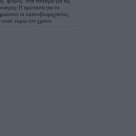
ς "φόρος" στα τσιγάρα για τις
καγιές: Η πρόταση για να
ρώνουν οι καπνοβιομηχανίες
 εκατ. ευρώ τον χρόνο
5
Α: Επίδομα περίπου 758 ευρώ
 δύο μήνες – Ποιοι γονείς το
αιούνται
4
κτρονικό "μάτι" σαρώνει τις
αλίες- Τι έδειξαν οι έλεγχοι
9
γράφη το νέο Ειδικό
οταξικό για τον Τουρισμό: Τι
άζει για ξενοδοχεία, νησιά και
νδύσεις