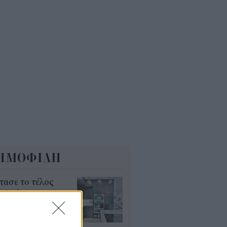
6
όσιο: Άκυρες από 1η
ωβρίου οι εγκύκλιοι που δεν
ρτώνται online
5
ΗΜΟΦΙΛΗ
τασε το τέλος
ν φούρνων
κροκυμάτων;
υγ 2026