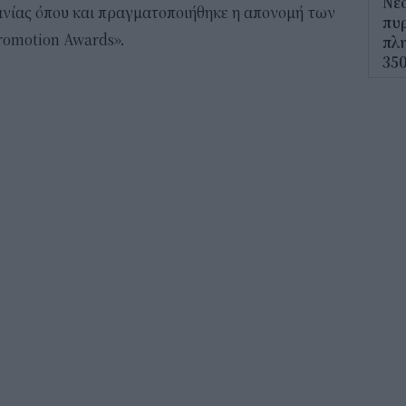
Νέο
νίας όπου και πραγματοποιήθηκε η απονομή των
πυρ
romotion Awards».
πλη
350
12:1
ΔΥΠ
για
δικ
11:3
Ηλε
παρ
11:0
Υπε
Χωρ
αλλ
επε