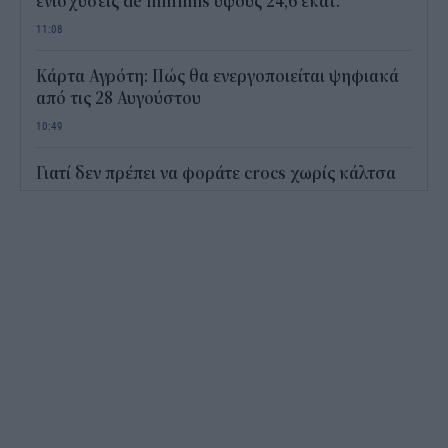
ενισχύσεις de minimis ύψους 24,6 εκατ.
11:08
Κάρτα Αγρότη: Πώς θα ενεργοποιείται ψηφιακά
από τις 28 Αυγούστου
10:49
Γιατί δεν πρέπει να φοράτε crocs χωρίς κάλτσα
10:20
Ποιο επίδομα του ΟΠΕΚΑ προσφέρει 391 ευρώ
το μήνα χωρίς εισοδηματικά κριτήρια – Ποιοι
είναι οι δικαιούχοι
09:45
Metlen: Ρεκόρ εξαμήνου με EBITDA 550 εκατ.
ευρώ και στόχο έως 1,15 δισ.
09:15