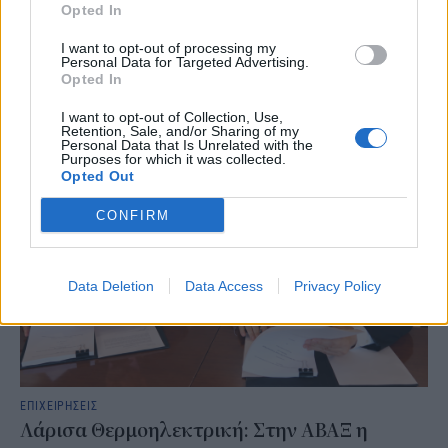
Opted In
να αισθανθείτε καλύτερα; Αν ναι, δεν είστε οι μόνοι. Το «φαινόμενο
του κραγιόν» περιγράφει ακριβώς αυτή την τάση των
I want to opt-out of processing my
καταναλωτών να στρέφονται σε μικρές και σχετικά προσιτές
Personal Data for Targeted Advertising.
αγορές, όπως τα καλλυντικά, σε περιόδους έντονης οικονομικής ή
Opted In
ψυχολογικής πίεσης.
I want to opt-out of Collection, Use,
NEWSROOM
/
05 Αυγ 2026
Retention, Sale, and/or Sharing of my
Personal Data that Is Unrelated with the
Purposes for which it was collected.
Opted Out
CONFIRM
Data Deletion
Data Access
Privacy Policy
ΕΠΙΧΕΙΡΗΣΕΙΣ
Λάρισα Θερμοηλεκτρική: Στην ΑΒΑΞ η