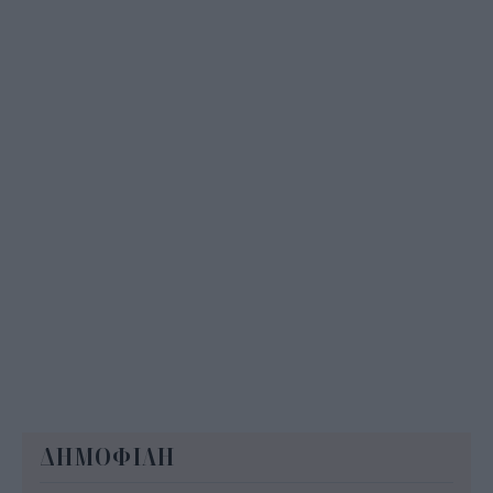
Διορισμοί εκπαιδευτικών 2026: Πότε βγαίνουν τα
ονόματα και τι πρέπει να προσέξουν οι
υποψήφιοι
09:06
ΔΗΜΟΦΙΛΗ