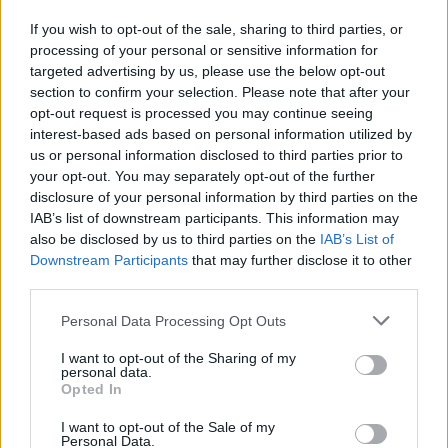
για την έμμεση απόκτηση του 75% των εταιρειών ΗΛΕΚΤΩΡ και
If you wish to opt-out of the sale, sharing to third parties, or
THALIS, ενισχύοντας τις δραστηριότητες του Ομίλου στην κυκλική
οικονομία και τον κύκλο του νερού.
processing of your personal or sensitive information for
targeted advertising by us, please use the below opt-out
NEWSROOM
/
05 Αυγ 2026
section to confirm your selection. Please note that after your
opt-out request is processed you may continue seeing
interest-based ads based on personal information utilized by
us or personal information disclosed to third parties prior to
your opt-out. You may separately opt-out of the further
disclosure of your personal information by third parties on the
IAB’s list of downstream participants. This information may
also be disclosed by us to third parties on the
IAB’s List of
Downstream Participants
that may further disclose it to other
third parties.
Personal Data Processing Opt Outs
I want to opt-out of the Sharing of my
ΕΠΙΧΕΙΡΗΣΕΙΣ
personal data.
Τι είναι το «φαινόμενο του κραγιόν» στο
Opted In
οποίο πόνταρε η L’Oréal
I want to opt-out of the Sale of my
Personal Data.
Έχετε νιώσει ποτέ την ανάγκη να αγοράσετε κάτι μόνο και μόνο για