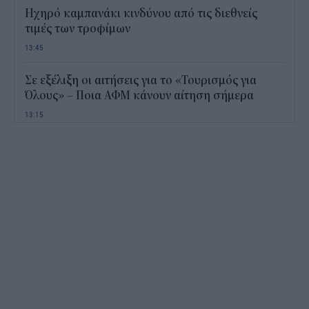
Ηχηρό καμπανάκι κινδύνου από τις διεθνείς
τιμές των τροφίμων
13:45
Σε εξέλιξη οι αιτήσεις για το «Τουρισμός για
Όλους» – Ποια ΑΦΜ κάνουν αίτηση σήμερα
13:15
Καιρός με 40άρια το Σαββατοκύριακο: Οι πιο
ζεστές περιοχές
12:47
Νέος "φόρος" στα τσιγάρα για τις πυρκαγιές: Η
πρόταση για να πληρώνουν οι καπνοβιομηχανίες
350 εκατ. ευρώ τον χρόνο
12:15
ΔΥΠΑ: Επίδομα περίπου 758 ευρώ για δύο μήνες