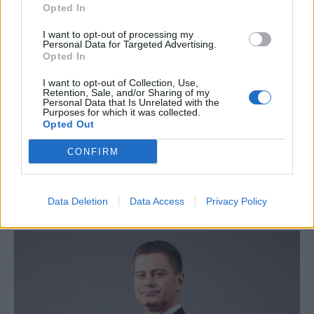
Opted In
I want to opt-out of processing my
ΕΠΙΧΕΙΡΗΣΕΙΣ
Personal Data for Targeted Advertising.
Λάρισα Θερμοηλεκτρική: Στην ΑΒΑΞ η
Opted In
κατασκευή του σταθμού ηλεκτροπαραγωγής
I want to opt-out of Collection, Use,
Retention, Sale, and/or Sharing of my
800 MW
Personal Data that Is Unrelated with the
Purposes for which it was collected.
Την υπογραφή σύμβασης με τη Λάρισα Θερμοηλεκτρική
Opted Out
ανακοίνωσε ο Όμιλος ΑΒΑΞ, αναλαμβάνοντας τη μελέτη, την
κατασκευή και τη λειτουργία μονάδας ηλεκτροπαραγωγής
CONFIRM
συνδυασμένου κύκλου, ισχύος 800 MW. Η νέα ανάθεση
επιβεβαιώνει την ισχυρή παρουσία και την τεχνογνωσία του Ομίλου
στην υλοποίηση μεγάλων ενεργειακών έργων.
Data Deletion
Data Access
Privacy Policy
NEWSROOM
/
05 Αυγ 2026