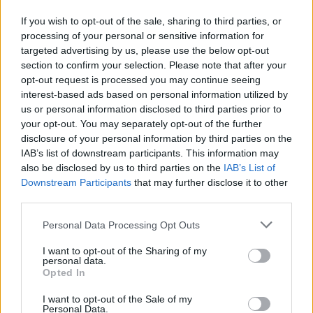
ΕΠΙΧΕΙΡΗΣΕΙΣ
If you wish to opt-out of the sale, sharing to third parties, or
Τι είναι το «φαινόμενο του κραγιόν» στο
processing of your personal or sensitive information for
οποίο πόνταρε η L’Oréal
targeted advertising by us, please use the below opt-out
section to confirm your selection. Please note that after your
Έχετε νιώσει ποτέ την ανάγκη να αγοράσετε κάτι μόνο και μόνο για
να αισθανθείτε καλύτερα; Αν ναι, δεν είστε οι μόνοι. Το «φαινόμενο
opt-out request is processed you may continue seeing
του κραγιόν» περιγράφει ακριβώς αυτή την τάση των
interest-based ads based on personal information utilized by
καταναλωτών να στρέφονται σε μικρές και σχετικά προσιτές
us or personal information disclosed to third parties prior to
αγορές, όπως τα καλλυντικά, σε περιόδους έντονης οικονομικής ή
your opt-out. You may separately opt-out of the further
ψυχολογικής πίεσης.
disclosure of your personal information by third parties on the
IAB’s list of downstream participants. This information may
NEWSROOM
/
05 Αυγ 2026
also be disclosed by us to third parties on the
IAB’s List of
Downstream Participants
that may further disclose it to other
third parties.
Personal Data Processing Opt Outs
I want to opt-out of the Sharing of my
personal data.
Opted In
I want to opt-out of the Sale of my
Personal Data.