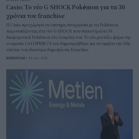
Casio: Το νέο G-SHOCK Pokémon για τα 30
χρόνια του franchise
Η Casio προχώρησε σε επίσημη συνεργασία με τα Pokémon,
παρουσιάζοντας ένα νέο G-SHOCK που συγκεντρώνει 30
διαφορετικά Pokémon στο λουράκι του. Το νέο μοντέλο φέρει την
ονομασία GA110PKM-7A και δημιουργήθηκε για να τιμήσει την 30ή
επέτειο του ιδιαίτερα δημοφιλούς franchise.
NEWSROOM
/
06 Αυγ 2026