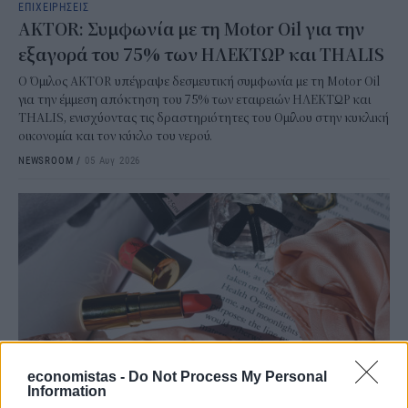
ΕΠΙΧΕΙΡΗΣΕΙΣ
AKTOR: Συμφωνία με τη Motor Oil για την
εξαγορά του 75% των ΗΛΕΚΤΩΡ και THALIS
Ο Όμιλος AKTOR υπέγραψε δεσμευτική συμφωνία με τη Motor Oil
για την έμμεση απόκτηση του 75% των εταιρειών ΗΛΕΚΤΩΡ και
THALIS, ενισχύοντας τις δραστηριότητες του Ομίλου στην κυκλική
οικονομία και τον κύκλο του νερού.
NEWSROOM
/
05 Αυγ 2026
economistas -
Do Not Process My Personal
Information