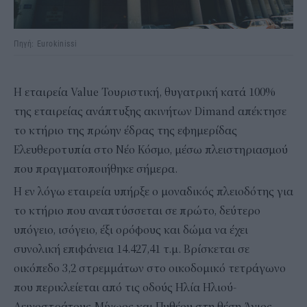
Πηγή: Eurokinissi
Η εταιρεία Value Τουριστική, θυγατρική κατά 100%
της εταιρείας ανάπτυξης ακινήτων Dimand απέκτησε
το κτήριο της πρώην έδρας της εφημερίδας
Ελευθεροτυπία στο Νέο Κόσμο, μέσω πλειστηριασμού
που πραγματοποιήθηκε σήμερα.
Η εν λόγω εταιρεία υπήρξε ο μοναδικός πλειοδότης για
το κτήριο που αναπτύσσεται σε πρώτο, δεύτερο
υπόγειο, ισόγειο, έξι ορόφους και δώμα να έχει
συνολική επιφάνεια 14.427,41 τ.μ. Βρίσκεται σε
οικόπεδο 3,2 στρεμμάτων στο οικοδομικό τετράγωνο
που περικλείεται από τις οδούς Ηλία Ηλιού-
Δεινοστράτους-Μίνωος και Πυθέου στη θέση Άγιος