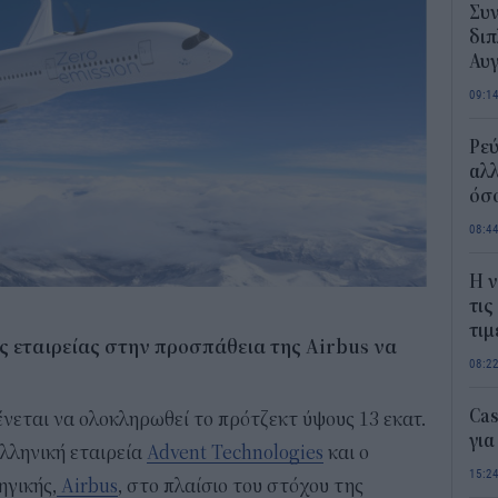
Συν
διπ
Αυ
09:1
Ρεύ
αλλ
όσο
08:4
Η ν
τις
τιμ
ής εταιρείας στην προσπάθεια της Airbus να
08:2
Ca
ένεται να ολοκληρωθεί το πρότζεκτ ύψους 13 εκατ.
για
ελληνική εταιρεία
Advent Technologies
και ο
15:2
ηγικής,
Airbus
, στο πλαίσιο του στόχου της