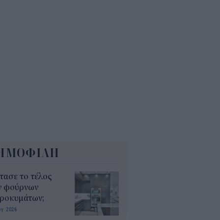
τί κάποιοι φακοί έχουν μπλε
; Οι χρήσεις που πιθανότατα
 γνωρίζατε
0
ΗΜΟΦΙΛΗ
τασε το τέλος
ν φούρνων
κροκυμάτων;
υγ 2026