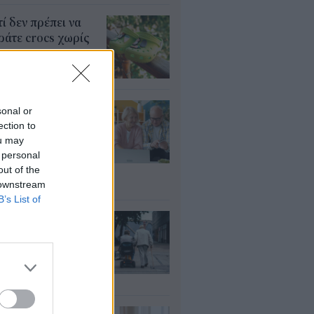
τί δεν πρέπει να
άτε crocs χωρίς
λτσα
υγ 2026
τάξεις: Ποιοι
sonal or
ρεί να λάβουν
ection to
αδρομικά έως
ou may
000 ευρώ – Τι
 personal
πει να ελέγξουν
out of the
 downstream
υγ 2026
B’s List of
ΦΚΑ: Ποιοι
αιούνται
οσαύξηση έως 846
ρώ στη σύνταξη
υγ 2026