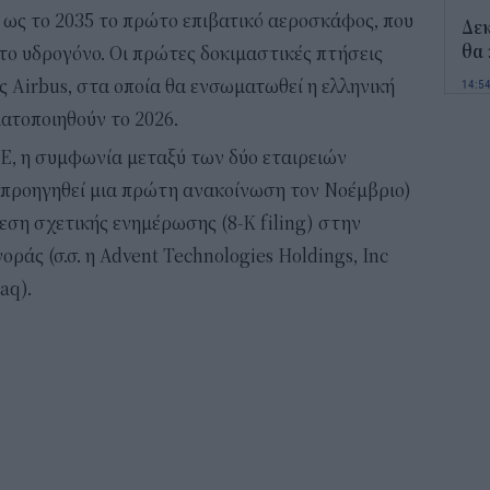
 ως το 2035 το πρώτο επιβατικό αεροσκάφος, που
Δε
θα 
 το υδρογόνο. Οι πρώτες δοκιμαστικές πτήσεις
14:5
Airbus, στα οποία θα ενσωματωθεί η ελληνική
ατοποιηθούν το 2026.
Οι 
, η συμφωνία μεταξύ των δύο εταιρειών
ενί
Ενε
ε προηγηθεί μια πρώτη ανακοίνωση τον Νοέμβριο)
14:3
εση σχετικής ενημέρωσης (8-K filing) στην
ράς (σ.σ. η Advent Technologies Holdings, Inc
Κ. 
aq).
Ελλ
τω
14:0
Ποι
και
13:4