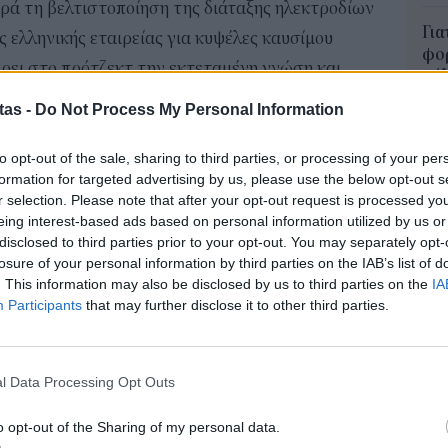
ρά τη βελτιστοποίηση της διάταξης ηλεκτροδίων
Για
 ελληνικής εταιρείας για κυψέλες καυσίμου
φορ
έρει στο πρότζεκτ την εκτεταμένη γνώση και
κά
ροπορική βιομηχανία, η δε Advent θα
06 Α
tas -
Do Not Process My Personal Information
ο, υλικά, hardware και ερευνητικά κέντρα τρίτων
Συν
to opt-out of the sale, sharing to third parties, or processing of your per
μπο
formation for targeted advertising by us, please use the below opt-out s
νάπτυξη της προαναφερθείσας διάταξης
αν
r selection. Please note that after your opt-out request is processed y
20.
eing interest-based ads based on personal information utilized by us or
γκριθεί αυτή σε σχέση με τις απαιτήσεις της
πρέ
disclosed to third parties prior to your opt-out. You may separately opt-
μενόμενα τεχνολογικά όρια. Ο πρωταρχικός
losure of your personal information by third parties on the IAB’s list of
04 Α
ρίξει την Airbus στην επίτευξη του στόχου της να
. This information may also be disclosed by us to third parties on the
IA
Participants
that may further disclose it to other third parties.
e-Ε
άφη της εξ' ολοκλήρου με κυψέλες καυσίμου.
δικ
ή; Οι MEA παίζουν καθοριστικό ρόλο στον
πρ
ευ
έλης καυσίμου, επηρεάζοντας κρίσιμους
l Data Processing Opt Outs
04 Α
, η απόδοση, το βάρος και το κόστος. Η
o opt-out of the Sharing of my personal data.
υποστηρίζει η εταιρεία, έχει δείξει ακόμα πιο