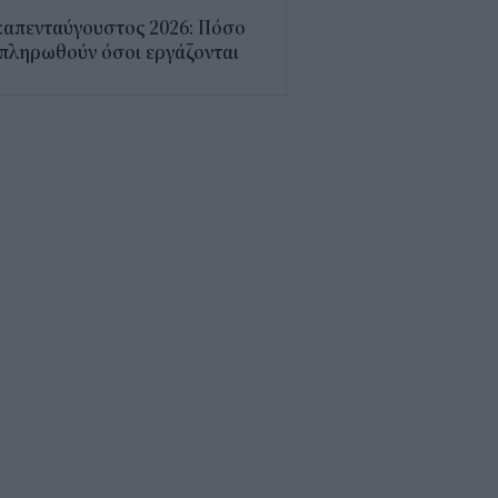
καπενταύγουστος 2026: Πόσο
πληρωθούν όσοι εργάζονται
4
7 προτεραιότητες για την
σχυση της βιομηχανίας –
ργειακή στήριξη 700 εκατ.
2
Χατζηδάκης για καλώδιο
άδας - Κύπρου: Στον κάλαθο
ν αχρήστων οι αμφισβητήσεις
1
α αεροπορική χρεώνει πλέον
 τη βαλίτσα στο ντουλαπάκι
5