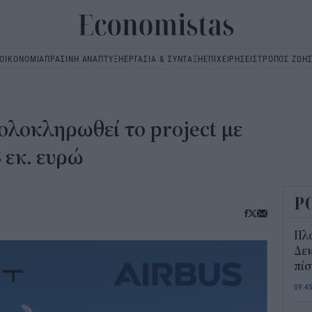
ΟΙΚΟΝΟΜΙΑ
ΠΡΑΣΙΝΗ ΑΝΑΠΤΥΞΗ
ΕΡΓΑΣΙΑ & ΣΥΝΤΑΞΗ
ΕΠΙΧΕΙΡΗΣΕΙΣ
ΤΡΟΠΟΣ ΖΩΗ
Main
navigation
 ολοκληρωθεί το project με
 εκ. ευρώ
Ρ
Πλ
Δεκ
πί
09:4