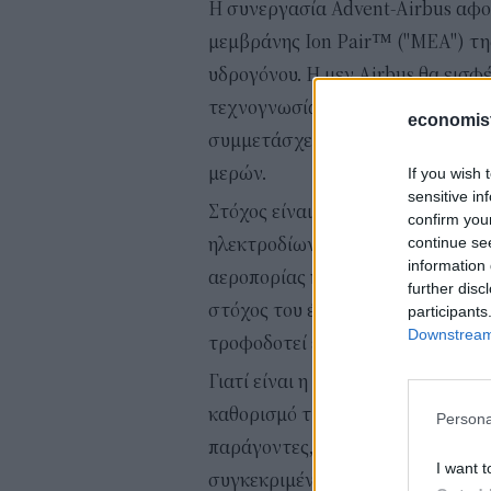
Η συνεργασία Advent-Αirbus αφο
μεμβράνης Ion Pair™ ("MEA") της
υδρογόνου. Η μεν Airbus θα εισφ
τεχνογνωσία της γύρω από την αε
economis
συμμετάσχει με ανθρώπινο ταλέντ
μερών.
If you wish 
sensitive in
Στόχος είναι να επιταχυνθεί η α
confirm you
continue se
ηλεκτροδίων της Advent και να συ
information 
αεροπορίας και τα τρέχοντα/ανα
further disc
στόχος του έργου είναι να υποστη
participants
Downstream 
τροφοδοτεί ενεργειακά τα αεροσκ
Γιατί είναι η ΜΕΑ τόσο σημαντικ
καθορισμό της απόδοσης μιας κυψ
Persona
παράγοντες, όπως η διάρκεια ζωής
I want t
συγκεκριμένη διάταξη της Advent, 