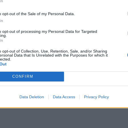
Εκπ
In
 λειτουργεί σε υψηλότερες πυκνότητες ρεύματος
(5/
αιτ
o opt-out of the Sale of my Personal Data.
EAs, υποσχόμενη σημαντική μείωση του βάρους
μόν
In
ετάδοσης κίνησης μέσω της εξορθολογισμένης
04 Α
εγκατάστασης και ψύξης.
to opt-out of processing my Personal Data for Targeted
ing.
Διο
In
αναμένεται να αρχίσει να υλοποιείται και ο
εκπ
nt -σε συνεργασία με τη γερμανική BASF- για τη
Πότ
o opt-out of Collection, Use, Retention, Sale, and/or Sharing
ersonal Data that Is Unrelated with the Purposes for which it
ονό
 της Κοζάνης, όπου θα παράγονται νέου τύπου
lected.
πρέ
Out
ent ιδρύθηκε το 2006, και πλέον αποτελεί
οι 
chnologies Holdings, Inc, με έδρα στη Βοστώνη
CONFIRM
06 Α
Data Deletion
Data Access
Privacy Policy