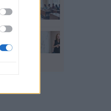
αιδευτικοί: Αύριο
8) ξεκινούν οι
ήσεις για 5.017
ιμους διορισμούς
υγ 2026
ρισμοί
αιδευτικών 2026:
ε βγαίνουν τα
ματα και τι
πει να προσέξουν
υποψήφιοι
υγ 2026