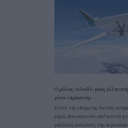
Ο ρόλος «κλειδί» μιας ελληνικ
γίνει «πράσινη»
Εντός της επόμενης διετίας αναμ
ευρώ, που εκκινούν από κοινού η 
γαλλικός κολοσσός της αεροναυπ