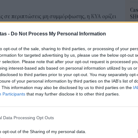
Cas
εις σε περιπτώσεις μη συμμόρφωσης, η ΚΥΑ ορίζει
SH
τα 
01.02.2024 έως και 01.04.2024 αναστέλλεται κατ'
fra
tas -
Do Not Process My Personal Information
τους νέους υπόχρεους, εφόσον είναι σε θέση να
06 Α
ικά ότι έχουν προμηθευτεί τερματικά αποδοχής
to opt-out of the sale, sharing to third parties, or processing of your per
Διο
 και τελούν εν αναμονή προς εγκατάσταση στην
formation for targeted advertising by us, please use the below opt-out s
εκπ
r selection. Please note that after your opt-out request is processed y
Πότ
eing interest-based ads based on personal information utilized by us or
ονό
γός Ανάπτυξης, κ. Κώστας Σκρέκας, υπογράμμισε:
disclosed to third parties prior to your opt-out. You may separately opt-
πρέ
losure of your personal information by third parties on the IAB’s list of
την προμήθεια και τη χρήση POS από τους νέους
οι 
. This information may also be disclosed by us to third parties on the
IA
 μέσων πληρωμής κρίθηκε απαραίτητη.
06 Α
Participants
that may further disclose it to other third parties.
ος χρόνος στην αγορά για να ανταπεξέλθει στην
Συν
ά και στους νέους υπόχρεους προκειμένου να
Ποι
l Data Processing Opt Outs
κά εργαλεία του Ταμείου Ανθεκτικότητας και
διπ
Αυ
ην προμήθεια συσκευών ηλεκτρονικών πληρωμών.
o opt-out of the Sharing of my personal data.
07 Α