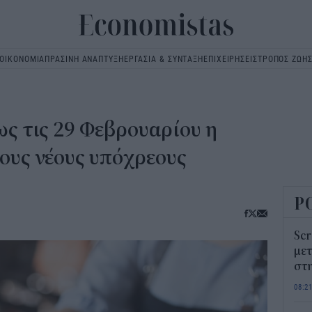
ΟΙΚΟΝΟΜΙΑ
ΠΡΑΣΙΝΗ ΑΝΑΠΤΥΞΗ
ΕΡΓΑΣΙΑ & ΣΥΝΤΑΞΗ
ΕΠΙΧΕΙΡΗΣΕΙΣ
ΤΡΟΠΟΣ ΖΩΗ
Main
navigation
ως τις 29 Φεβρουαρίου η
ους νέους υπόχρεους
Ρ
Scr
μετ
στη
08:2