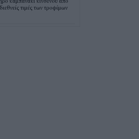
ηρό καμπανάκι κινδύνου από
 διεθνείς τιμές των τροφίμων
5
εξέλιξη οι αιτήσεις για το
υρισμός για Όλους» – Ποια
Μ κάνουν αίτηση σήμερα
5
ρός με 40άρια το
βατοκύριακο: Οι πιο ζεστές
ιοχές
7
ς "φόρος" στα τσιγάρα για τις
καγιές: Η πρόταση για να
ρώνουν οι καπνοβιομηχανίες
 εκατ. ευρώ τον χρόνο
5