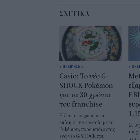
ΣΧΕΤΙΚΑ
ΕΠΙΧΕΙΡΗΣΕΙΣ
ΕΠΙΧΕ
Casio: Το νέο G-
Met
SHOCK Pokémon
εξα
για τα 30 χρόνια
EBI
του franchise
ευρ
1,1
Η Casio προχώρησε σε
επίσημη συνεργασία με τα
Σε ι
Pokémon, παρουσιάζοντας
τροχι
ένα νέο G-SHOCK που
στο π