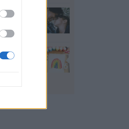
ΠΑ: Επίδομα
ίπου 758 ευρώ
 δύο μήνες – Ποιοι
είς το δικαιούνται
υγ 2026
δικοί σταθμοί
Α 2026 - 2027:
ε αναμένονται τα
οσωρινά
τελέσματα για τα
ucher
υγ 2026