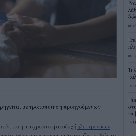
Pow
λάθ
δώ
08:1
Επί
πλη
08:0
Τι 
καλ
15:3
Hum
ορηγείται με τροποποίηση προηγούμενων
στα
να
14:5
ατείνεται η υποχρεωτική αποδοχή
ηλεκτρονικών
κοινή απόφαση του υπουργού Ανάπτυξης, κ. Κώστα