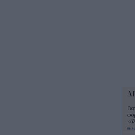
ΔΥΠ
για
δικ
11:3
Δ
Για
φορ
κά
06 Α