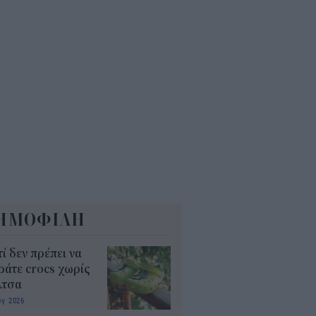
Α: Επίδομα περίπου 758 ευρώ
 δύο μήνες – Ποιοι γονείς το
αιούνται
4
ΗΜΟΦΙΛΗ
τί δεν πρέπει να
άτε crocs χωρίς
λτσα
υγ 2026