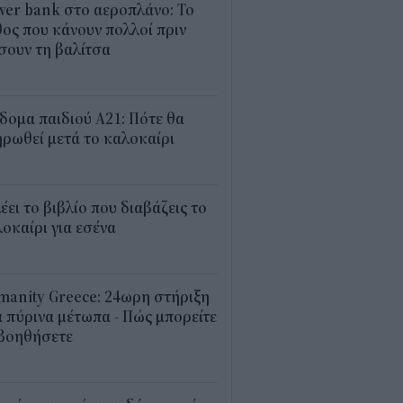
er bank στο αεροπλάνο: Το
ος που κάνουν πολλοί πριν
σουν τη βαλίτσα
2
δομα παιδιού Α21: Πότε θα
ρωθεί μετά το καλοκαίρι
0
λέει το βιβλίο που διαβάζεις το
οκαίρι για εσένα
3
anity Greece: 24ωρη στήριξη
 πύρινα μέτωπα - Πώς μπορείτε
 βοηθήσετε
5