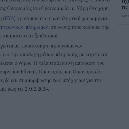
Ηχ
τις
ής Οικονομίας και Οικονομικών, κ. Χάρη Θεοχάρη.
13:4
 (
ΚΥΑ
) τροποποιείται η καταληκτική ημερομηνία
εκτρονικών πληρωμών
σε όλους τους κλάδους της
Σε 
υ απαραίτητου εξοπλισμού.
«Το
ΑΦ
γείται με τροποποίηση προηγούμενων
13:1
 για την αποδοχή μέσων πληρωμής με κάρτα και
λέπει ο νόμος. Η τελευταία κοινή απόφαση του
Και
Σαβ
ουργείου Εθνικής Οικονομίας και Οικονομικών,
περ
μογής και συμμόρφωσης των υπόχρεων για την
12:4
ς έως τις 29.02.2024.
Νέο
πυρ
πλη
350
12:1