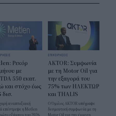
ΙΡΗΣΕΙΣ
ΕΠΙΧΕΙΡΗΣΕΙΣ
len: Ρεκόρ
AKTOR: Συμφωνία
μήνου με
με τη Motor Oil για
TDA 550 εκατ.
την εξαγορά του
ώ και στόχο έως
75% των ΗΛΕΚΤΩΡ
5 δισ.
και THALIS
σχυρή αναπτυξιακή
Ο Όμιλος AKTOR υπέγραψε
ά επέστρεψε η Metlen
δεσμευτική συμφωνία με τη
ρώτο εξάμηνο του 2026,
Motor Oil για την έμμεση