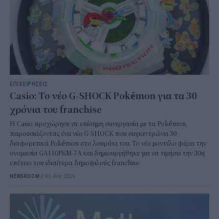
ΕΠΙΧΕΙΡΗΣΕΙΣ
Casio: Το νέο G-SHOCK Pokémon για τα 30
χρόνια του franchise
Η Casio προχώρησε σε επίσημη συνεργασία με τα Pokémon,
παρουσιάζοντας ένα νέο G-SHOCK που συγκεντρώνει 30
διαφορετικά Pokémon στο λουράκι του. Το νέο μοντέλο φέρει την
ονομασία GA110PKM-7A και δημιουργήθηκε για να τιμήσει την 30ή
επέτειο του ιδιαίτερα δημοφιλούς franchise.
NEWSROOM
/
06 Αυγ 2026