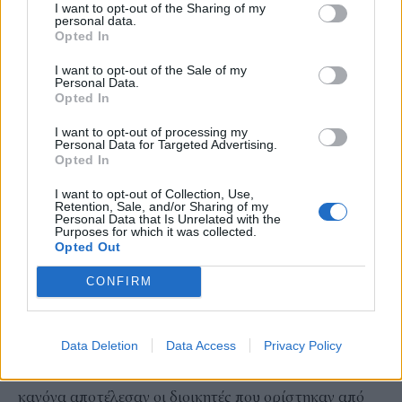
I want to opt-out of the Sharing of my
συγκεκριμένα οι Αλέξανδρος Θρ. Ζαΐμης, Δημήτριος E.
personal data.
Opted In
Μάξιμος, Αλέξανδρος Ν. Διομήδης, Αλέξανδρος Γ.
Κοριζής και Ιωάννης Π. Παρασκευόπουλος διετέλεσαν
I want to opt-out of the Sale of my
Personal Data.
στη διάρκεια της ζωής τους πρωθυπουργοί της χώρας
Opted In
και ένας Πρόεδρος της Δημοκρατίας (Αλέξανδρος
I want to opt-out of processing my
Ζαΐμης). Διοικητές της Εθνικής Τράπεζας διετέλεσαν,
Personal Data for Targeted Advertising.
Opted In
επίσης, σημαντικές προσωπικότητες της ελληνικής
κοινωνίας που υπήρξαν πρόεδροι της Βουλής,
I want to opt-out of Collection, Use,
Retention, Sale, and/or Sharing of my
υπουργοί, πολιτικοί, οικονομολόγοι, νομομαθείς,
Personal Data that Is Unrelated with the
Purposes for which it was collected.
καθηγητές πανεπιστημίου κ.λπ.
Opted Out
Η Εθνική Τράπεζα φρόντισε, όπως επισημαίνεται από
CONFIRM
το Ιστορικό Αρχείο της Τράπεζας, από νωρίς, να
φιλοτεχνούνται από μεγάλους καλλιτέχνες οι
προσωπογραφίες των διοικητών της μετά την
Data Deletion
Data Access
Privacy Policy
αποχώρησή τους από την τράπεζα. Εξαίρεση στον
κανόνα αποτέλεσαν οι διοικητές που ορίστηκαν από