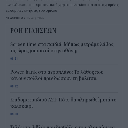
ενδυνάμωση του προϊοντικού χαρτοφυλακίου και οι στοχευμένες
εμπορικές κινήσεις του ομίλου
NEWSROOM
/
05 Αυγ 2026
ΡΟΗ ΕΙΔΗΣΕΩΝ
Screen time στα παιδιά: Μήπως μετράμε λάθος
τις ώρες μπροστά στην οθόνη;
08:21
Power bank στο αεροπλάνο: Το λάθος που
κάνουν πολλοί πριν δώσουν τη βαλίτσα
08:12
Επίδομα παιδιού Α21: Πότε θα πληρωθεί μετά το
καλοκαίρι
08:00
Τι λέει το βιβλίο που διαβάζεις το καλοκαίρι για