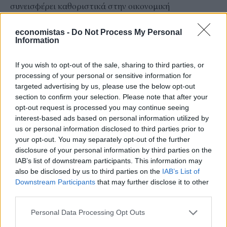
συνεισφέρει καθοριστικά στην οικονομική
δραστηριότητα της χώρας με δυναμική συμβολή στη
economistas -
Do Not Process My Personal
στήριξη της οικονομίας και τον αναπτυξιακό και
Information
κοινωνικό μετασχηματισμό της. Δεν είναι άλλωστε
τυχαίο ότι πέντε διοικητές της Εθνικής Τράπεζας
If you wish to opt-out of the sale, sharing to third parties, or
processing of your personal or sensitive information for
διετέλεσαν πρωθυπουργοί της χώρας, αναδεικνύοντας
targeted advertising by us, please use the below opt-out
τη σημασία και τον ρόλο της Τράπεζας. Ειδικότερα,
section to confirm your selection. Please note that after your
στη διάρκεια των 183 χρόνων ζωής της Εθνικής
opt-out request is processed you may continue seeing
interest-based ads based on personal information utilized by
Τράπεζας από την τιμόνι της Τράπεζας πέρασαν 28
us or personal information disclosed to third parties prior to
διοικητές και 4 διευθύνοντες σύμβουλοι, καθώς από το
your opt-out. You may separately opt-out of the further
2004 αποφασίστηκε η τροποποίηση του καταστατικού
disclosure of your personal information by third parties on the
IAB’s list of downstream participants. This information may
της στο πλαίσιο της υιοθέτησης σύγχρονης
also be disclosed by us to third parties on the
IAB’s List of
νομοθεσίας περί εταιρικής διακυβέρνησης και η θέση
Downstream Participants
that may further disclose it to other
του διοικητή αντικαταστάθηκε από τη θέση του
third parties.
διευθύνοντος συμβούλου.
Personal Data Processing Opt Outs
Πέντε από τους διοικητές τη Εθνικής Τράπεζας και