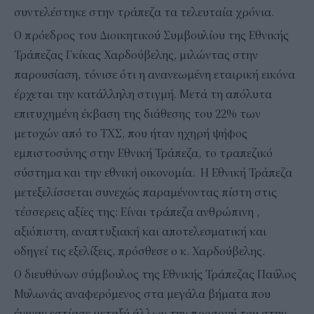
συντελέστηκε στην τράπεζα τα τελευταία χρόνια.
Ο πρόεδρος του Διοικητικού Συμβουλίου της Εθνικής
Τράπεζας Γκίκας Χαρδούβελης, μιλώντας στην
παρουσίαση, τόνισε ότι η ανανεωμένη εταιρική εικόνα
έρχεται την κατάλληλη στιγμή. Μετά τη απόλυτα
επιτυχημένη έκβαση της διάθεσης του 22% των
μετοχών από το ΤΧΣ, που ήταν ηχηρή ψήφος
εμπιστοσύνης στην Εθνική Τράπεζα, το τραπεζικό
σύστημα και την εθνική οικονομία. Η Εθνική Τράπεζα
μετεξελίσσεται συνεχώς παραμένοντας πίστη στις
τέσσερεις αξίες της: Είναι τράπεζα ανθρώπινη ,
αξιόπιστη, αναπτυξιακή και αποτελεσματική και
οδηγεί τις εξελίξεις, πρόσθεσε ο κ. Χαρδούβελης.
Ο διευθύνων σύμβουλος της Εθνικής Τράπεζας Παύλος
Μυλωνάς αναφερόμενος στα μεγάλα βήματα που
έγιναν εστίασε μεταξύ άλλων την προσοχή του στην