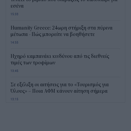
εσένα
15:33
Humanity Greece: 24ωρη στήριξη στα πύρινα
μέτωπα - Πώς μπορείτε να βοηθήσετε
14:55
Ηχηρό καμπανάκι κινδύνου από τις διεθνείς
τιμές των τροφίμων
13:45
Σε εξέλιξη οι αιτήσεις για το «Τουρισμός για
Όλους» – Ποια ΑΦΜ κάνουν αίτηση σήμερα
13:15
Καιρός με 40άρια το Σαββατοκύριακο: Οι πιο
ζεστές περιοχές
12:47