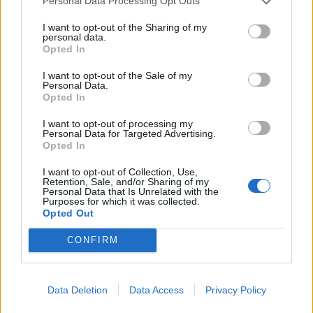
Personal Data Processing Opt Outs
ψυχολογικής πίεσης.
I want to opt-out of the Sharing of my
NEWSROOM
/
05 Αυγ 2026
personal data.
Opted In
I want to opt-out of the Sale of my
Personal Data.
Opted In
I want to opt-out of processing my
Personal Data for Targeted Advertising.
Opted In
I want to opt-out of Collection, Use,
Retention, Sale, and/or Sharing of my
Personal Data that Is Unrelated with the
Purposes for which it was collected.
Opted Out
ΕΠΙΧΕΙΡΗΣΕΙΣ
CONFIRM
Λάρισα Θερμοηλεκτρική: Στην ΑΒΑΞ η
κατασκευή του σταθμού ηλεκτροπαραγωγής
800 MW
Data Deletion
Data Access
Privacy Policy
Την υπογραφή σύμβασης με τη Λάρισα Θερμοηλεκτρική