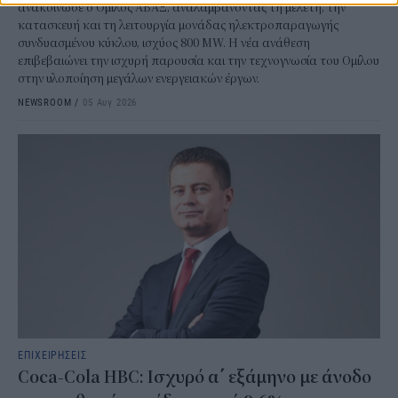
ανακοίνωσε ο Όμιλος ΑΒΑΞ, αναλαμβάνοντας τη μελέτη, την
κατασκευή και τη λειτουργία μονάδας ηλεκτροπαραγωγής
συνδυασμένου κύκλου, ισχύος 800 MW. Η νέα ανάθεση
επιβεβαιώνει την ισχυρή παρουσία και την τεχνογνωσία του Ομίλου
στην υλοποίηση μεγάλων ενεργειακών έργων.
NEWSROOM
/
05 Αυγ 2026
ΕΠΙΧΕΙΡΗΣΕΙΣ
Coca-Cola HBC: Ισχυρό α΄ εξάμηνο με άνοδο