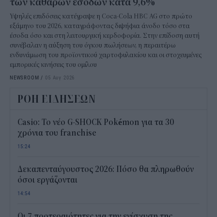
των καθαρών εσόδων κατά 9,6%
Υψηλές επιδόσεις κατέγραψε η Coca-Cola HBC AG στο πρώτο
εξάμηνο του 2026, καταγράφοντας διψήφια άνοδο τόσο στα
έσοδα όσο και στη λειτουργική κερδοφορία. Στην επίδοση αυτή
συνέβαλαν η αύξηση του όγκου πωλήσεων, η περαιτέρω
ενδυνάμωση του προϊοντικού χαρτοφυλακίου και οι στοχευμένες
εμπορικές κινήσεις του ομίλου
NEWSROOM
/
05 Αυγ 2026
ΡΟΗ ΕΙΔΗΣΕΩΝ
Casio: Το νέο G-SHOCK Pokémon για τα 30
χρόνια του franchise
15:24
Δεκαπενταύγουστος 2026: Πόσο θα πληρωθούν
όσοι εργάζονται
14:54
Οι 7 προτεραιότητες για την ενίσχυση της