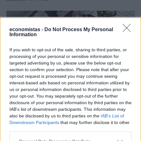
economistas -
Do Not Process My Personal
Information
If you wish to opt-out of the sale, sharing to third parties, or
processing of your personal or sensitive information for
targeted advertising by us, please use the below opt-out
section to confirm your selection. Please note that after your
opt-out request is processed you may continue seeing
interest-based ads based on personal information utilized by
ΕΠΙΧΕΙΡΗΣΕΙΣ
us or personal information disclosed to third parties prior to
Τι είναι το «φαινόμενο του κραγιόν» στο
your opt-out. You may separately opt-out of the further
disclosure of your personal information by third parties on the
οποίο πόνταρε η L’Oréal
IAB’s list of downstream participants. This information may
Έχετε νιώσει ποτέ την ανάγκη να αγοράσετε κάτι μόνο και μόνο για
also be disclosed by us to third parties on the
IAB’s List of
να αισθανθείτε καλύτερα; Αν ναι, δεν είστε οι μόνοι. Το «φαινόμενο
Downstream Participants
that may further disclose it to other
του κραγιόν» περιγράφει ακριβώς αυτή την τάση των
third parties.
καταναλωτών να στρέφονται σε μικρές και σχετικά προσιτές
αγορές, όπως τα καλλυντικά, σε περιόδους έντονης οικονομικής ή