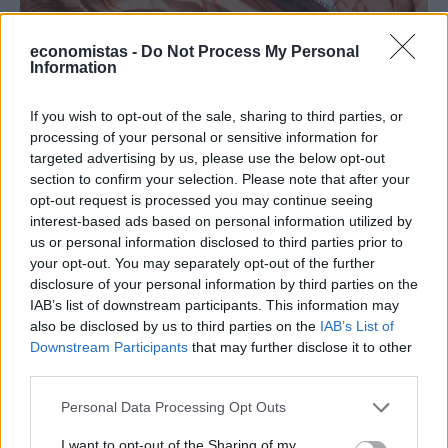
economistas -
Do Not Process My Personal
Information
ΕΠΙΧΕΙΡΗΣΕΙΣ
Τι είναι το «φαινόμενο του κραγιόν» στο
If you wish to opt-out of the sale, sharing to third parties, or
οποίο πόνταρε η L’Oréal
processing of your personal or sensitive information for
targeted advertising by us, please use the below opt-out
Έχετε νιώσει ποτέ την ανάγκη να αγοράσετε κάτι μόνο και μόνο για
section to confirm your selection. Please note that after your
να αισθανθείτε καλύτερα; Αν ναι, δεν είστε οι μόνοι. Το «φαινόμενο
opt-out request is processed you may continue seeing
του κραγιόν» περιγράφει ακριβώς αυτή την τάση των
interest-based ads based on personal information utilized by
καταναλωτών να στρέφονται σε μικρές και σχετικά προσιτές
us or personal information disclosed to third parties prior to
αγορές, όπως τα καλλυντικά, σε περιόδους έντονης οικονομικής ή
your opt-out. You may separately opt-out of the further
ψυχολογικής πίεσης.
disclosure of your personal information by third parties on the
NEWSROOM
/
05 Αυγ 2026
IAB’s list of downstream participants. This information may
also be disclosed by us to third parties on the
IAB’s List of
Downstream Participants
that may further disclose it to other
third parties.
Personal Data Processing Opt Outs
I want to opt-out of the Sharing of my