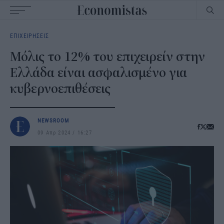
Main
ΕΠΙΧΕΙΡΗΣΕΙΣ
navigation
Μόλις το 12% του επιχειρείν στην
Ελλάδα είναι ασφαλισμένο για
κυβερνοεπιθέσεις
NEWSROOM
09 Απρ 2024
16:27