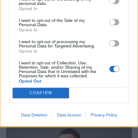
personal data.
Opted In
I want to opt-out of the Sale of my
Personal Data.
Opted In
ΕΠΙΧΕΙΡΗΣΕΙΣ
I want to opt-out of processing my
Personal Data for Targeted Advertising.
Λάρισα Θερμοηλεκτρική: Στην ΑΒΑΞ η
Opted In
κατασκευή του σταθμού ηλεκτροπαραγωγής
I want to opt-out of Collection, Use,
800 MW
Retention, Sale, and/or Sharing of my
Personal Data that Is Unrelated with the
Την υπογραφή σύμβασης με τη Λάρισα Θερμοηλεκτρική
Purposes for which it was collected.
ανακοίνωσε ο Όμιλος ΑΒΑΞ, αναλαμβάνοντας τη μελέτη, την
Opted Out
κατασκευή και τη λειτουργία μονάδας ηλεκτροπαραγωγής
συνδυασμένου κύκλου, ισχύος 800 MW. Η νέα ανάθεση
CONFIRM
επιβεβαιώνει την ισχυρή παρουσία και την τεχνογνωσία του Ομίλου
στην υλοποίηση μεγάλων ενεργειακών έργων.
NEWSROOM
/
05 Αυγ 2026
Data Deletion
Data Access
Privacy Policy