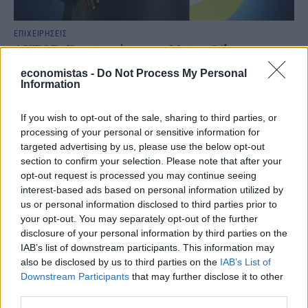
ΕΠΙΧΕΙΡΗΣΕΙΣ
AKTOR: Συμφωνία με τη Motor Oil για την
εξαγορά του 75% των ΗΛΕΚΤΩΡ και THALIS
economistas -
Do Not Process My Personal
Information
Ο Όμιλος AKTOR υπέγραψε δεσμευτική συμφωνία με τη Motor Oil
για την έμμεση απόκτηση του 75% των εταιρειών ΗΛΕΚΤΩΡ και
THALIS, ενισχύοντας τις δραστηριότητες του Ομίλου στην κυκλική
If you wish to opt-out of the sale, sharing to third parties, or
οικονομία και τον κύκλο του νερού.
processing of your personal or sensitive information for
targeted advertising by us, please use the below opt-out
NEWSROOM
/
05 Αυγ 2026
section to confirm your selection. Please note that after your
opt-out request is processed you may continue seeing
interest-based ads based on personal information utilized by
us or personal information disclosed to third parties prior to
your opt-out. You may separately opt-out of the further
disclosure of your personal information by third parties on the
IAB’s list of downstream participants. This information may
also be disclosed by us to third parties on the
IAB’s List of
Downstream Participants
that may further disclose it to other
third parties.