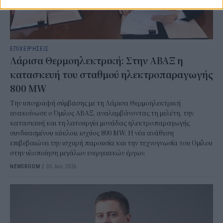
ΕΠΙΧΕΙΡΗΣΕΙΣ
Λάρισα Θερμοηλεκτρική: Στην ΑΒΑΞ η
κατασκευή του σταθμού ηλεκτροπαραγωγής
800 MW
Την υπογραφή σύμβασης με τη Λάρισα Θερμοηλεκτρική
ανακοίνωσε ο Όμιλος ΑΒΑΞ, αναλαμβάνοντας τη μελέτη, την
κατασκευή και τη λειτουργία μονάδας ηλεκτροπαραγωγής
συνδυασμένου κύκλου, ισχύος 800 MW. Η νέα ανάθεση
επιβεβαιώνει την ισχυρή παρουσία και την τεχνογνωσία του Ομίλου
στην υλοποίηση μεγάλων ενεργειακών έργων.
NEWSROOM
/
05 Αυγ 2026