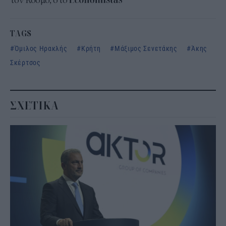
τον Κόσμο, στο
TAGS
Όμιλος Ηρακλής
Κρήτη
Μάξιμος Σενετάκης
Άκης
Σκέρτσος
ΣΧΕΤΙΚΑ