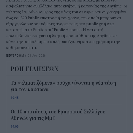
πελατών τους. Στο πλαίσιο της νέας συνεργασίας, με κάθε νέο
ασφαλιστήριο συμβόλαιο αυτοκινήτου ή κατοικίας της Anytime, οι
πελάτες λαμβάνουν μέρος της αξίας του σε ευρώ, και συγκεκριμένα
έως και €20 Public επιστροφή τον χρόνο, την οποία μπορούν να
εξαργυρώσουν σε επόμενες αγορές τους στο public.gr ή στα
καταστήματα Public και “Public + home”. Η νέα αυτή
πρωτοβουλία ενισχύει τη διαρκή προσπάθεια της Anytime να
κάνει την ασφάλιση πιο απλή, πιο έξυπνη και πιο χρήσιμη στην
καθημερινότητα.
NEWSROOM
/
03 Αυγ 2026
ΡΟΗ ΕΙΔΗΣΕΩΝ
Τα «κλιματιζόμενα» ρούχα γίνονται η νέα τάση
για τον καύσωνα
19:45
Οι 10 προτάσεις του Εμπορικού Συλλόγου
Αθηνών για τις ΜμΕ
19:00