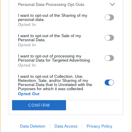
Personal Data Processing Opt Outs
I want to opt-out of the Sharing of my
ΕΠΙΧΕΙΡΗΣΕΙΣ
personal data.
Τι είναι το «φαινόμενο του κραγιόν» στο
Opted In
οποίο πόνταρε η L’Oréal
I want to opt-out of the Sale of my
Έχετε νιώσει ποτέ την ανάγκη να αγοράσετε κάτι μόνο και μόνο για
Personal Data.
Opted In
να αισθανθείτε καλύτερα; Αν ναι, δεν είστε οι μόνοι. Το «φαινόμενο
του κραγιόν» περιγράφει ακριβώς αυτή την τάση των
I want to opt-out of processing my
καταναλωτών να στρέφονται σε μικρές και σχετικά προσιτές
Personal Data for Targeted Advertising.
αγορές, όπως τα καλλυντικά, σε περιόδους έντονης οικονομικής ή
Opted In
ψυχολογικής πίεσης.
I want to opt-out of Collection, Use,
NEWSROOM
/
05 Αυγ 2026
Retention, Sale, and/or Sharing of my
Personal Data that Is Unrelated with the
Purposes for which it was collected.
Opted Out
CONFIRM
Data Deletion
Data Access
Privacy Policy