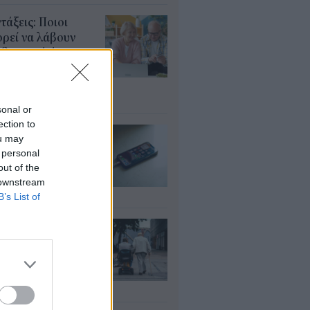
τάξεις: Ποιοι
ρεί να λάβουν
αδρομικά έως
000 ευρώ – Τι
πει να ελέγξουν
υγ 2026
sonal or
ection to
 επηρεάζεται η
ou may
ταρία αν
 personal
σιμοποιείτε το
out of the
ητό ενώ φορτίζει
 downstream
υγ 2026
B’s List of
ΦΚΑ: Ποιοι
αιούνται
οσαύξηση έως 846
ρώ στη σύνταξη
υγ 2026