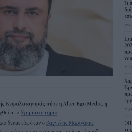
Τι 
διά
επ
12:2
Παι
202
προ
vo
11:5
Χα
Έρ
πρ
ερ
ς Κεφαλαιαγοράς πήρε η Alter Ego Media, η
11:2
αχθεί στο
Χρηματιστήριο
.
μια δεκαετία, όταν ο
Βαγγέλης Μαρινάκης
ΟΠ
της
, εν μέσω μια πρωτόγνωρης κρίσης, έμοιαζε