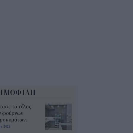
len: Ρεκόρ εξαμήνου με
TDA 550 εκατ. ευρώ και στόχο
 1,15 δισ.
5
ρισμοί εκπαιδευτικών 2026:
ε βγαίνουν τα ονόματα και τι
πει να προσέξουν οι υποψήφιοι
6
ΗΜΟΦΙΛΗ
τασε το τέλος
ν φούρνων
κροκυμάτων;
υγ 2026