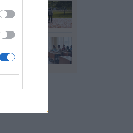
τάξεις χηρείας: Τι
άζει και πότε θα
ούν οι αυξήσεις
υγ 2026
αιδευτικοί: Αύριο
8) ξεκινούν οι
ήσεις για 5.017
ιμους διορισμούς
υγ 2026