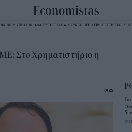
ΟΙΚΟΝΟΜΙΑ
ΠΡΑΣΙΝΗ ΑΝΑΠΤΥΞΗ
ΕΡΓΑΣΙΑ & ΣΥΝΤΑΞΗ
ΕΠΙΧΕΙΡΗΣΕΙΣ
ΤΡΟΠΟΣ ΖΩΗ
Main
navigation
ΜΜΕ: Στο Χρηματιστήριο η
Ρ
Για
φως
δεν
13:1