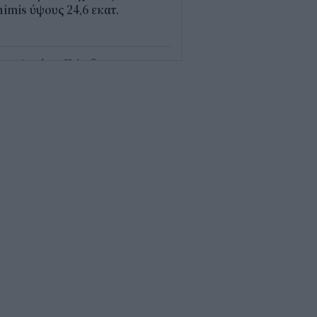
imis ύψους 24,6 εκατ.
8
τα Αγρότη: Πώς θα
ργοποιείται ψηφιακά από τις 28
γούστου
9
τί δεν πρέπει να φοράτε crocs
ρίς κάλτσα
0
ιο επίδομα του ΟΠΕΚΑ
σφέρει 391 ευρώ το μήνα
ίς εισοδηματικά κριτήρια –
οι είναι οι δικαιούχοι
5