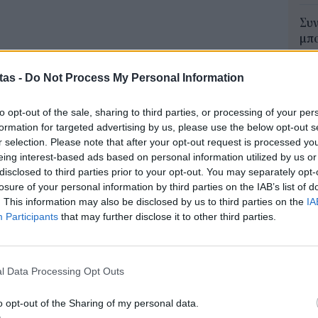
Συν
μπο
αν
20.
tas -
Do Not Process My Personal Information
πρέ
04 Α
to opt-out of the sale, sharing to third parties, or processing of your per
formation for targeted advertising by us, please use the below opt-out s
Πώς
r selection. Please note that after your opt-out request is processed y
Όμιλος επένδυσε πάνω από 100 εκ. ευρώ, με τα
μπα
eing interest-based ads based on personal information utilized by us or
χρη
αια να κατευθύνονται στην παραγωγή
disclosed to third parties prior to your opt-out. You may separately opt-
κιν
losure of your personal information by third parties on the IAB’s list of
ογή θεωρείται άκρως επιτυχημένη. Επιτυχίες
03 Α
. This information may also be disclosed by us to third parties on the
IA
νικά σύνορα και δημιούργησαν νέες πηγές
Participants
that may further disclose it to other third parties.
e-Ε
 η σειρά μυθοπλασίας γνωρίζει επιτυχία σε
δικ
γές εσόδων που ήρθαν να ενισχύσουν τα
πρ
l Data Processing Opt Outs
ήδη οι ταινιοθήκες και τα ιστορικά αρχεία που
ευ
04 Α
o Media είναι ιδιοκτήτρια της μεγαλύτερης
o opt-out of the Sharing of my personal data.