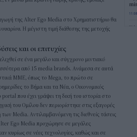
min
11:0
αγωγή της Alter Ego Media στο Χρηματιστήριο θα
Κάρ
νουαρίου. Η μέγιστη τιμή διάθεσης της μετοχής
ενε
Αυ
ύσεις και οι επιτυχίες
10:4
ξελιχθεί σε ένα μεγάλο και σύγχρονο μιντιακό
Για
ρισσότερα από 15 media brands. Ανάμεσα σε αυτά
χω
αστικά MME, όπως το Mega, το πρώτο σε
10:2
φημερίδες το Βήμα και τα Νέα, o Οικονομικός
Πο
 portal που έχει γράψει τη δική του ιστορία στο
προ
γική του Ομίλου δεν περιορίστηκε στις εξαγορές
χωρ
 των Μedia. Αντιλαμβανόμενη τις διεθνείς τάσεις
Ποι
η Alter Ego Media προχώρησε σε μεγάλες
09:4
καν κυρίως σε νέες τεχνολογίες, καθώς και σε