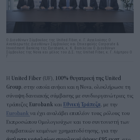
Ο Διευθύνων Σύμβουλος της United Fiber, κ. Γ. Αγγελούσης Ο
Αναπληρωτής Διευθύνων Σύμβουλος και Επικεφαλής Corporate &
Investment Banking της Eurobank, κ. Κ. Βασιλείου Ο Διευθύνων
Σύμβουλος της Nova και μέλος του Δ.Σ. της United Fiber, κ. Γ. Λάμπρου Ο
Γ
H
United Fiber
(UF),
100% θυγατρική της United
Group
, στην οποία ανήκει και η Nova, ολοκλήρωσε τη
σύναψη δανειακής σύμβασης με συνδιοργανώτριες τις
τράπεζες
Eurobank
και
Εθνική Τράπεζα
, με την
Eurobank
να έχει αναλάβει επιπλέον τους ρόλους του
Εκπροσώπου Ομολογιούχων και του συντονιστή των
συμβατικών κειμένων χρηματοδότησης, για την
άντληση κεφαλαίων συνολικού ύψους €95 εκατ.
στο