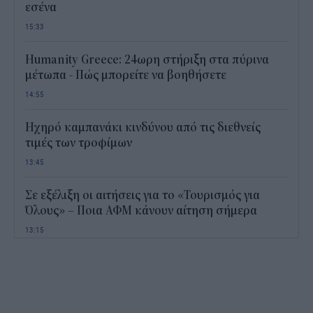
εσένα
15:33
Humanity Greece: 24ωρη στήριξη στα πύρινα
μέτωπα - Πώς μπορείτε να βοηθήσετε
14:55
Ηχηρό καμπανάκι κινδύνου από τις διεθνείς
τιμές των τροφίμων
13:45
Σε εξέλιξη οι αιτήσεις για το «Τουρισμός για
Όλους» – Ποια ΑΦΜ κάνουν αίτηση σήμερα
13:15
Καιρός με 40άρια το Σαββατοκύριακο: Οι πιο
ζεστές περιοχές
12:47