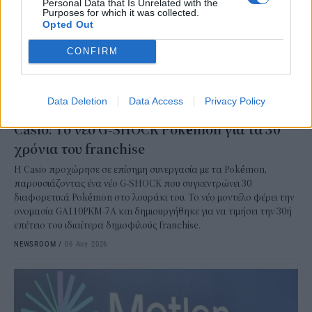
Personal Data that Is Unrelated with the
Purposes for which it was collected.
Opted Out
CONFIRM
Data Deletion
Data Access
Privacy Policy
ΕΠΙΧΕΙΡΗΣΕΙΣ
Casio: Το νέο G-SHOCK Pokémon για τα 30
χρόνια του franchise
Η Casio προχώρησε σε επίσημη συνεργασία με τα Pokémon,
παρουσιάζοντας ένα νέο G-SHOCK που συγκεντρώνει 30
διαφορετικά Pokémon στο λουράκι του. Το νέο μοντέλο φέρει την
ονομασία GA110PKM-7A και δημιουργήθηκε για να τιμήσει την 30ή
επέτειο του ιδιαίτερα δημοφιλούς franchise.
NEWSROOM
/
06 Αυγ 2026