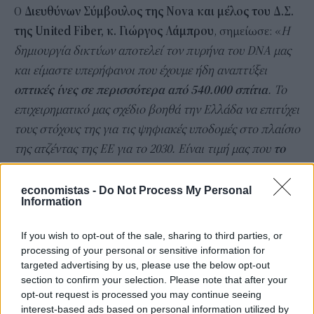
Ο
Διευθύνων Σύμβουλος της Nova και μέλος του Δ.Σ.
της United Fiber, κ. Γιώργος Λάμπρου
, σημείωσε: «
Η
δημιουργία δικτύων αποτελεί τον πυρήνα του DNA μας
και είμαστε υπερήφανοι που έχουμε ήδη αναπτύξει
οπτικές ίνες σε περισσότερα από 540.000 σπίτια
. Το
επιχειρηματικό μας σχέδιο βοηθά την Ελλάδα να επιτύχει
τους στόχους της για τις ψηφιακές υποδομές στο πλαίσιο
της ατζέντας της ΕΕ για το 2030. Είναι τιμή μας που
το
πλάνο αυτό έχει εγκριθεί από το «Εθνικό Σχέδιο
Ανάκαμψης και Ανθεκτικότητας»
, καθώς και από τις
economistas -
Do Not Process My Personal
Information
δύο συστημικές τράπεζες. Αυτή η χρηματοδότηση όχι
μόνο εγγυάται την υλοποίηση του σχεδίου μας για την
If you wish to opt-out of the sale, sharing to third parties, or
ανάπτυξη του δικτύου οπτικών ινών, αλλά μάς δίνει
processing of your personal or sensitive information for
targeted advertising by us, please use the below opt-out
ψήφο εμπιστοσύνης να συνεχίσουμε να επενδύουμε σε
section to confirm your selection. Please note that after your
δικτυακές υποδομές νέας γενιάς.
».
opt-out request is processed you may continue seeing
interest-based ads based on personal information utilized by