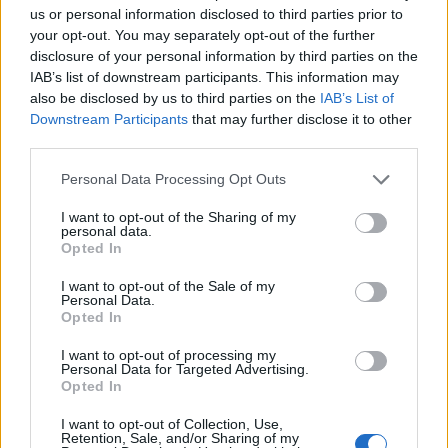
us or personal information disclosed to third parties prior to
Ακολουθήστε το
στο
Google News
και
your opt-out. You may separately opt-out of the further
μάθετε πρώτοι όλες τις ειδήσεις
disclosure of your personal information by third parties on the
IAB’s list of downstream participants. This information may
Δείτε όλες τις τελευταίες
Ειδήσεις
από την Ελλάδα και
also be disclosed by us to third parties on the
IAB’s List of
τον Κόσμο, στο
Downstream Participants
that may further disclose it to other
third parties.
TAGS
Personal Data Processing Opt Outs
United
Eurobank
Εθνική Τράπεζα
Ταμείο
I want to opt-out of the Sharing of my
personal data.
Ανάκαμψης
Opted In
I want to opt-out of the Sale of my
Personal Data.
Opted In
ΣΧΕΤΙΚΑ
I want to opt-out of processing my
Personal Data for Targeted Advertising.
Opted In
I want to opt-out of Collection, Use,
Retention, Sale, and/or Sharing of my