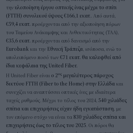
την
υλοποίηση έργου οπτικής ίνας μέχρι το σπίτι
(FTTH) συνολικού ύψους €166,1 εκατ
.. Από αυτά,
€59,4 εκατ.
προέρχονται από την αξιοποίηση πόρων
του Ταμείου Ανάκαμψης και Ανθεκτικότητας (ΤΑΑ),
€35,6 εκατ.
προέρχονται από δανεισμό από την
Eurobank
και την
Εθνική Τράπεζα
, ισόποσα, ενώ το
υπολειπόμενο ποσό των
€71 εκατ. θα καλυφθεί από
ίδια κεφάλαια της United Fiber.
ος
H United Fiber είναι
ο 2
μεγαλύτερος πάροχος
δικτύου FTTH (Fiber to the Home) στην Ελλάδα
και
συνεχίζει να αναπτύσσει οπτικές ίνες με ιδιαίτερα
ταχείς ρυθμούς. Μέχρι το τέλος του 2024,
540 χιλιάδες
σπίτια και επιχειρήσεις είχαν ήδη εγκατάσταση
, με
τον επόμενο στόχο να είναι τα
830 χιλιάδες σπίτια και
επιχειρήσεις έως το τέλος του 2025
. Οι πόροι θα