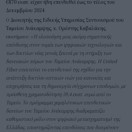
€870 εκατ. είχαν ήδη επενδυθεί έως το τέλος του
Δεκεμβρίου
2024
.
Ο
Διοικητής της Ειδικής Υπηρεσίας Συντονισμού του
Ταμείου Ανάκαμψης, κ. Ορέστης Καβαλάκης
,
επισήμανε: «
Η υλοποίηση μιας ακόμη σημαντικής
επένδυσης στον τομέα των ψηφιακών τεχνολογιών και
των δικτύων νέας γενιάς ξεκινά με τη στήριξη των
δανειακών πόρων του Ταμείου Ανάκαμψης. Η United
Fiber επεκτείνει το επενδυτικό της σχέδιο για την
ανάπτυξη δικτύου οπτικών ινών για κατοικίες και
επιχειρήσεις και τη δημιουργία σύγχρονων υποδομών, με
πρόσθετη χρηματοδότηση 59,4 εκατ. ευρώ από το
Ταμείο. Το πρόγραμμα χαμηλότοκων επενδυτικών
δανείων του Ταμείου Ανάκαμψης διαδραματίζει
καθοριστικό ρόλο στον ψηφιακό μετασχηματισμό της
Ελλάδας, υποστηρίζοντας επενδύσεις που διευρύνουν