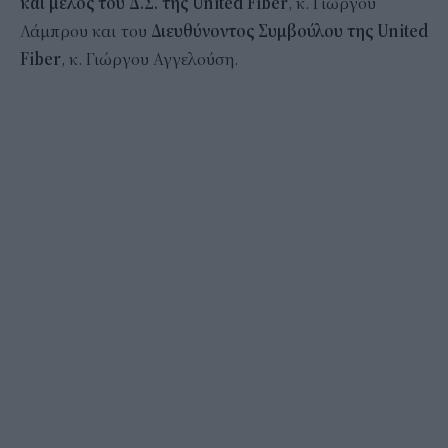
και μέλος του Δ.Σ. της United Fiber
, κ. Γιώργου
Λάμπρου
και του
Διευθύνοντος Συμβούλου της United
Fiber
, κ. Γιώργου Αγγελούση.