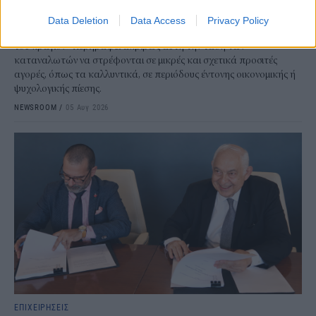
Έχετε νιώσει ποτέ την ανάγκη να αγοράσετε κάτι μόνο και μόνο για
Data Deletion
Data Access
Privacy Policy
να αισθανθείτε καλύτερα; Αν ναι, δεν είστε οι μόνοι. Το «φαινόμενο
του κραγιόν» περιγράφει ακριβώς αυτή την τάση των
καταναλωτών να στρέφονται σε μικρές και σχετικά προσιτές
αγορές, όπως τα καλλυντικά, σε περιόδους έντονης οικονομικής ή
ψυχολογικής πίεσης.
NEWSROOM
/
05 Αυγ 2026
ΕΠΙΧΕΙΡΗΣΕΙΣ