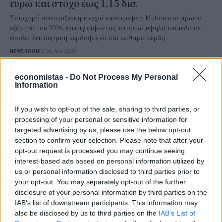
ευρώ και στόχο έως 1,15 δισ.
Σε ισχυρή αναπτυξιακή τροχιά επέστρεψε η Metlen στο πρώτο
εξάμηνο του 2026, καταγράφοντας ιστορικά υψηλά επίπεδα σε
έσοδα, λειτουργική κερδοφορία και καθαρά κέρδη.
NEWSROOM
/
06 Αυγ 2026
economistas -
Do Not Process My Personal
Information
If you wish to opt-out of the sale, sharing to third parties, or
processing of your personal or sensitive information for
targeted advertising by us, please use the below opt-out
section to confirm your selection. Please note that after your
opt-out request is processed you may continue seeing
interest-based ads based on personal information utilized by
us or personal information disclosed to third parties prior to
your opt-out. You may separately opt-out of the further
ΕΠΙΧΕΙΡΗΣΕΙΣ
disclosure of your personal information by third parties on the
AKTOR: Συμφωνία με τη Motor Oil για την
IAB’s list of downstream participants. This information may
also be disclosed by us to third parties on the
IAB’s List of
εξαγορά του 75% των ΗΛΕΚΤΩΡ και THALIS