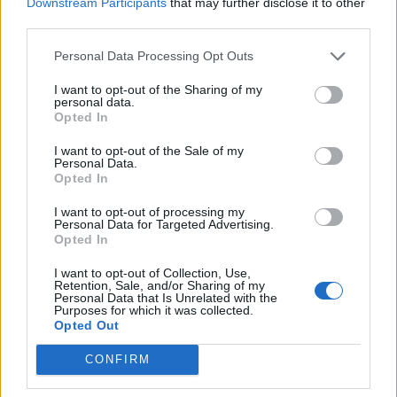
Downstream Participants
that may further disclose it to other
Ο Όμιλος AKTOR υπέγραψε δεσμευτική συμφωνία με τη Motor Oil
third parties.
για την έμμεση απόκτηση του 75% των εταιρειών ΗΛΕΚΤΩΡ και
THALIS, ενισχύοντας τις δραστηριότητες του Ομίλου στην κυκλική
Personal Data Processing Opt Outs
οικονομία και τον κύκλο του νερού.
I want to opt-out of the Sharing of my
NEWSROOM
/
05 Αυγ 2026
personal data.
Opted In
I want to opt-out of the Sale of my
Personal Data.
Opted In
I want to opt-out of processing my
Personal Data for Targeted Advertising.
Opted In
I want to opt-out of Collection, Use,
Retention, Sale, and/or Sharing of my
Personal Data that Is Unrelated with the
Purposes for which it was collected.
Opted Out
ΕΠΙΧΕΙΡΗΣΕΙΣ
CONFIRM
Τι είναι το «φαινόμενο του κραγιόν» στο
οποίο πόνταρε η L’Oréal