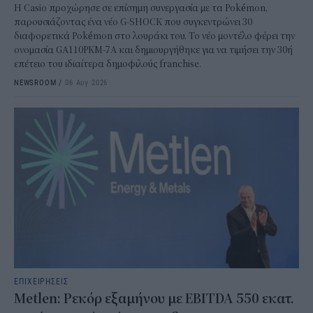
Η Casio προχώρησε σε επίσημη συνεργασία με τα Pokémon,
παρουσιάζοντας ένα νέο G-SHOCK που συγκεντρώνει 30
διαφορετικά Pokémon στο λουράκι του. Το νέο μοντέλο φέρει την
ονομασία GA110PKM-7A και δημιουργήθηκε για να τιμήσει την 30ή
επέτειο του ιδιαίτερα δημοφιλούς franchise.
NEWSROOM
/
06 Αυγ 2026
ΕΠΙΧΕΙΡΗΣΕΙΣ
Metlen: Ρεκόρ εξαμήνου με EBITDA 550 εκατ.