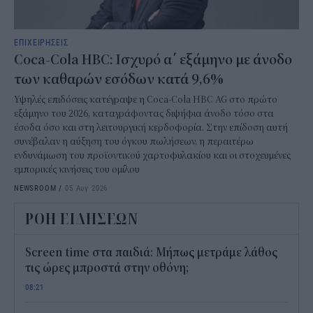
ΕΠΙΧΕΙΡΗΣΕΙΣ
Coca-Cola HBC: Ισχυρό α΄ εξάμηνο με άνοδο
των καθαρών εσόδων κατά 9,6%
Υψηλές επιδόσεις κατέγραψε η Coca-Cola HBC AG στο πρώτο
εξάμηνο του 2026, καταγράφοντας διψήφια άνοδο τόσο στα
έσοδα όσο και στη λειτουργική κερδοφορία. Στην επίδοση αυτή
συνέβαλαν η αύξηση του όγκου πωλήσεων, η περαιτέρω
ενδυνάμωση του προϊοντικού χαρτοφυλακίου και οι στοχευμένες
εμπορικές κινήσεις του ομίλου
NEWSROOM
/
05 Αυγ 2026
ΡΟΗ ΕΙΔΗΣΕΩΝ
Screen time στα παιδιά: Μήπως μετράμε λάθος
τις ώρες μπροστά στην οθόνη;
08:21