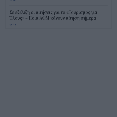
Σε εξέλιξη οι αιτήσεις για το «Τουρισμός για
Όλους» – Ποια ΑΦΜ κάνουν αίτηση σήμερα
13:15
Καιρός με 40άρια το Σαββατοκύριακο: Οι πιο
ζεστές περιοχές
12:47
Νέος "φόρος" στα τσιγάρα για τις πυρκαγιές: Η
πρόταση για να πληρώνουν οι καπνοβιομηχανίες
350 εκατ. ευρώ τον χρόνο
12:15
ΔΥΠΑ: Επίδομα περίπου 758 ευρώ για δύο μήνες
– Ποιοι γονείς το δικαιούνται
11:34