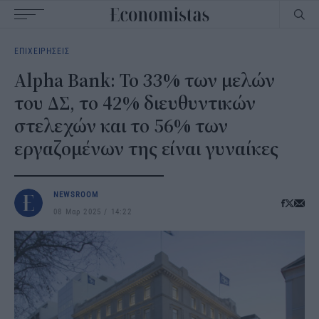
Main
ΕΠΙΧΕΙΡΗΣΕΙΣ
navigation
Alpha Bank: Το 33% των μελών
του ΔΣ, το 42% διευθυντικών
στελεχών και το 56% των
εργαζομένων της είναι γυναίκες
NEWSROOM
08 Μαρ 2025
14:22