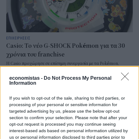
ΕΠΙΧΕΙΡΗΣΕΙΣ
Casio: Το νέο G-SHOCK Pokémon για τα 30
χρόνια του franchise
Η Casio προχώρησε σε επίσημη συνεργασία με τα Pokémon,
παρουσιάζοντας ένα νέο G-SHOCK που συγκεντρώνει 30
διαφορετικά Pokémon στο λουράκι του. Το νέο μοντέλο φέρει την
economistas -
Do Not Process My Personal
ονομασία GA110PKM-7A και δημιουργήθηκε για να τιμήσει την 30ή
Information
επέτειο του ιδιαίτερα δημοφιλούς franchise.
NEWSROOM
/
06 Αυγ 2026
If you wish to opt-out of the sale, sharing to third parties, or
processing of your personal or sensitive information for
targeted advertising by us, please use the below opt-out
section to confirm your selection. Please note that after your
opt-out request is processed you may continue seeing
interest-based ads based on personal information utilized by
us or personal information disclosed to third parties prior to