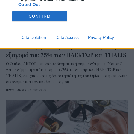
Opted Out
CONFIRM
Data Deletion
Data Access
Privacy Policy
ΕΠΙΧΕΙΡΗΣΕΙΣ
AKTOR: Συμφωνία με τη Motor Oil για την
εξαγορά του 75% των ΗΛΕΚΤΩΡ και THALIS
Ο Όμιλος AKTOR υπέγραψε δεσμευτική συμφωνία με τη Motor Oil
για την έμμεση απόκτηση του 75% των εταιρειών ΗΛΕΚΤΩΡ και
THALIS, ενισχύοντας τις δραστηριότητες του Ομίλου στην κυκλική
οικονομία και τον κύκλο του νερού.
NEWSROOM
/
05 Αυγ 2026