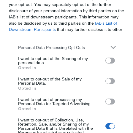
your opt-out. You may separately opt-out of the further
disclosure of your personal information by third parties on the
IAB’s list of downstream participants. This information may
also be disclosed by us to third parties on the
IAB’s List of
Downstream Participants
that may further disclose it to other
third parties.
ΕΠΙΧΕΙΡΗΣΕΙΣ
Personal Data Processing Opt Outs
Metlen: Ρεκόρ εξαμήνου με EBITDA 550 εκατ.
ευρώ και στόχο έως 1,15 δισ.
I want to opt-out of the Sharing of my
personal data.
Opted In
Σε ισχυρή αναπτυξιακή τροχιά επέστρεψε η Metlen στο πρώτο
εξάμηνο του 2026, καταγράφοντας ιστορικά υψηλά επίπεδα σε
I want to opt-out of the Sale of my
έσοδα, λειτουργική κερδοφορία και καθαρά κέρδη.
Personal Data.
NEWSROOM
/
06 Αυγ 2026
Opted In
I want to opt-out of processing my
Personal Data for Targeted Advertising.
Opted In
I want to opt-out of Collection, Use,
Retention, Sale, and/or Sharing of my
Personal Data that Is Unrelated with the
Purposes for which it was collected.