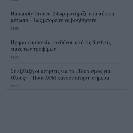
Humanity Greece: 24ωρη στήριξη στα πύρινα
μέτωπα - Πώς μπορείτε να βοηθήσετε
14:55
Ηχηρό καμπανάκι κινδύνου από τις διεθνείς
τιμές των τροφίμων
13:45
Σε εξέλιξη οι αιτήσεις για το «Τουρισμός για
Όλους» – Ποια ΑΦΜ κάνουν αίτηση σήμερα
13:15
Καιρός με 40άρια το Σαββατοκύριακο: Οι πιο
ζεστές περιοχές
12:47
Νέος "φόρος" στα τσιγάρα για τις πυρκαγιές: Η