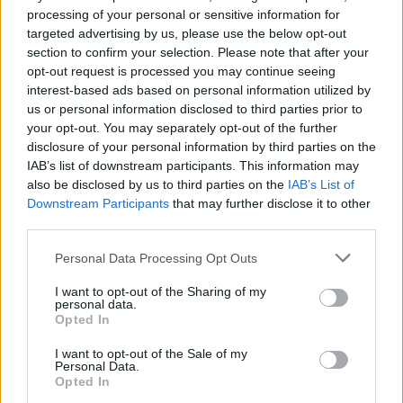
processing of your personal or sensitive information for
targeted advertising by us, please use the below opt-out
section to confirm your selection. Please note that after your
opt-out request is processed you may continue seeing
interest-based ads based on personal information utilized by
us or personal information disclosed to third parties prior to
your opt-out. You may separately opt-out of the further
disclosure of your personal information by third parties on the
IAB’s list of downstream participants. This information may
also be disclosed by us to third parties on the
IAB’s List of
Downstream Participants
that may further disclose it to other
third parties.
ΕΠΙΧΕΙΡΗΣΕΙΣ
Coca-Cola HBC: Ισχυρό α΄ εξάμηνο με άνοδο
Personal Data Processing Opt Outs
των καθαρών εσόδων κατά 9,6%
I want to opt-out of the Sharing of my
personal data.
Υψηλές επιδόσεις κατέγραψε η Coca-Cola HBC AG στο πρώτο
Opted In
εξάμηνο του 2026, καταγράφοντας διψήφια άνοδο τόσο στα
έσοδα όσο και στη λειτουργική κερδοφορία. Στην επίδοση αυτή
I want to opt-out of the Sale of my
συνέβαλαν η αύξηση του όγκου πωλήσεων, η περαιτέρω
Personal Data.
Opted In
ενδυνάμωση του προϊοντικού χαρτοφυλακίου και οι στοχευμένες
εμπορικές κινήσεις του ομίλου