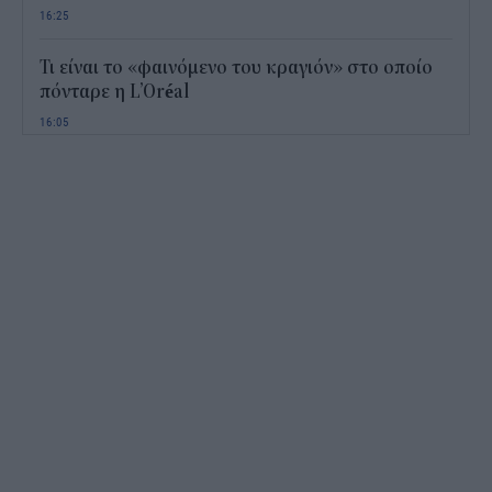
16:25
Τι είναι το «φαινόμενο του κραγιόν» στο οποίο
πόνταρε η L’Oréal
16:05
Το «μαθηματικό» κόλπο για 27 εμφανίσεις με
μόλις εννέα ρούχα στη βαλίτσα
15:28
Από ρεκόρ σε ρεκόρ ο Εξωδικαστικός
15:01
Πού βρίσκεται η πιο ακριβή σουίτα ξενοδοχείου
στον κόσμο
14:55