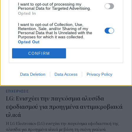
I want to opt-out of processing my
NEWSROOM
/
05 Αυγ 2026
Personal Data for Targeted Advertising.
Opted In
I want to opt-out of Collection, Use,
Retention, Sale, and/or Sharing of my
Personal Data that Is Unrelated with the
Purposes for which it was collected.
Opted Out
CONFIRM
Data Deletion
Data Access
Privacy Policy
ΕΠΙΧΕΙΡΗΣΕΙΣ
LG: Ενισχύει την παγκόσμια αλυσίδα
εφοδιασμού για προηγμένα αντιμικροβιακά
υλικά
Η LG Electronics (LG) ενισχύει την παγκόσμια εφοδιαστική της
αλυσίδα για προηγμένα υλικά με βάση τη σκόνη γυαλιού,