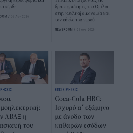
υργική κερδοφορία και
THALIS, ενισχύοντας τις
ρά κέρδη.
δραστηριότητες του Ομίλου
στην κυκλική οικονομία και
ROOM
/
06 Αυγ 2026
τον κύκλο του νερού.
NEWSROOM
/
05 Αυγ 2026
ΙΡΗΣΕΙΣ
ΕΠΙΧΕΙΡΗΣΕΙΣ
ισα
Coca-Cola HBC:
μοηλεκτρική:
Ισχυρό α΄ εξάμηνο
ν ΑΒΑΞ η
με άνοδο των
ασκευή του
καθαρών εσόδων