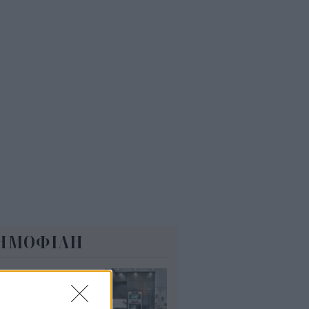
ώτα ολοκληρωμένα ψηφιακά
γαλεία στην Ευρώπη
7
ΕΚΕΠΕ: Άνοιξε η πλατφόρμα
 ΑΑΔΕ για ενισχύσεις de
imis ύψους 24,6 εκατ.
8
ΗΜΟΦΙΛΗ
τασε το τέλος
ν φούρνων
κροκυμάτων;