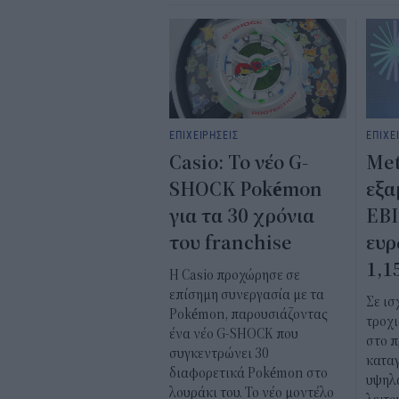
ΕΠΙΧΕΙΡΗΣΕΙΣ
ΕΠΙΧΕ
Casio: Το νέο G-
Met
SHOCK Pokémon
εξα
για τα 30 χρόνια
EBI
του franchise
ευρ
1,1
Η Casio προχώρησε σε
επίσημη συνεργασία με τα
Σε ι
Pokémon, παρουσιάζοντας
τροχι
ένα νέο G-SHOCK που
στο π
συγκεντρώνει 30
κατα
διαφορετικά Pokémon στο
υψηλά
λουράκι του. Το νέο μοντέλο