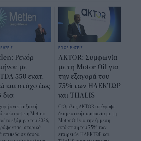
ΙΡΗΣΕΙΣ
ΕΠΙΧΕΙΡΗΣΕΙΣ
len: Ρεκόρ
AKTOR: Συμφωνία
μήνου με
με τη Motor Oil για
TDA 550 εκατ.
την εξαγορά του
ώ και στόχο έως
75% των ΗΛΕΚΤΩΡ
5 δισ.
και THALIS
σχυρή αναπτυξιακή
Ο Όμιλος AKTOR υπέγραψε
ά επέστρεψε η Metlen
δεσμευτική συμφωνία με τη
ρώτο εξάμηνο του 2026,
Motor Oil για την έμμεση
γράφοντας ιστορικά
απόκτηση του 75% των
 επίπεδα σε έσοδα,
εταιρειών ΗΛΕΚΤΩΡ και