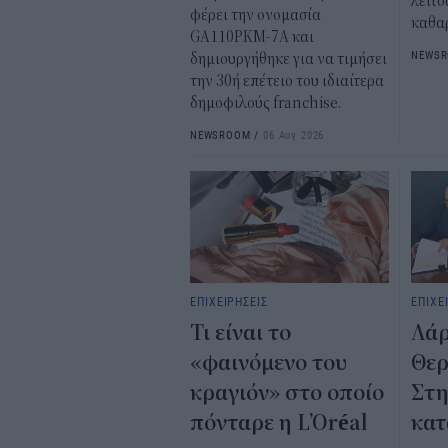
λειτο
φέρει την ονομασία
καθα
GA110PKM-7A και
NEWS
δημιουργήθηκε για να τιμήσει
την 30ή επέτειο του ιδιαίτερα
δημοφιλούς franchise.
NEWSROOM
/
06 Αυγ 2026
ΕΠΙΧΕΙΡΗΣΕΙΣ
ΕΠΙΧΕ
Τι είναι το
Λάρ
«φαινόμενο του
Θερ
κραγιόν» στο οποίο
Στη
πόνταρε η L’Oréal
κατ