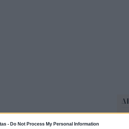
πρ
ερ
11:2
ΟΠ
της
min
11:0
Δ
Έφ
τω
tas -
Do Not Process My Personal Information
μι