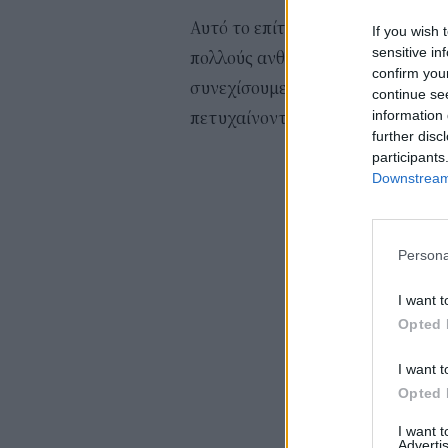
Αυτό το επίτευγμα είναι το αποτ
If you wish 
sensitive in
πολλούς ανθρώπους. Δημιουργεί σ
confirm you
συνεχίσουμε με την ίδια δυναμική
continue se
information 
πετυχαίνοντας σταθερά τους στό
further disc
participants
Downstream 
Persona
I want t
Opted 
I want t
Opted 
I want 
Advertis