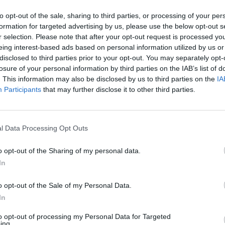
04 Α
έλεσμα πολλών ετών σκληρής δουλειάς από
to opt-out of the sale, sharing to third parties, or processing of your per
formation for targeted advertising by us, please use the below opt-out s
ε όλους μας αυξημένο το αίσθημα ευθύνης να
Συν
r selection. Please note that after your opt-out request is processed y
 και ακόμη πιο δυνατά τα επόμενα χρόνια,
μπο
eing interest-based ads based on personal information utilized by us or
disclosed to third parties prior to your opt-out. You may separately opt-
αν
χους μας».
losure of your personal information by third parties on the IAB’s list of
20.
. This information may also be disclosed by us to third parties on the
IA
πρέ
Participants
that may further disclose it to other third parties.
04 Α
Πώς
μπα
l Data Processing Opt Outs
χρη
κιν
o opt-out of the Sharing of my personal data.
03 Α
In
Για
o opt-out of the Sale of my Personal Data.
φορ
In
κά
to opt-out of processing my Personal Data for Targeted
06 Α
ing.