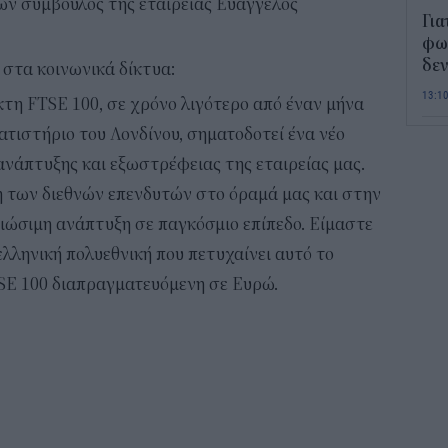
ων σύμβουλος της εταιρείας Ευάγγελος
Για
φως
δεν
στα κοινωνικά δίκτυα:
13:1
τη FTSE 100, σε χρόνο λιγότερο από έναν μήνα
τιστήριο του Λονδίνου, σηματοδοτεί ένα νέο
Τι 
ανάπτυξης και εξωστρέφειας της εταιρείας μας.
διά
επ
η των διεθνών επενδυτών στο όραμά μας και στην
12:2
ιώσιμη ανάπτυξη σε παγκόσμιο επίπεδο. Είμαστε
λληνική πολυεθνική που πετυχαίνει αυτό το
Παι
SE 100 διαπραγματευόμενη σε Ευρώ.
202
προ
vo
11:5
Χα
Έρ