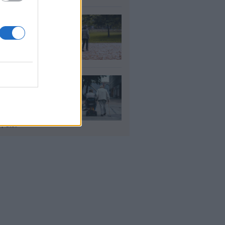
τάξεις χηρείας: Τι
άζει και πότε θα
ούν οι αυξήσεις
υγ 2026
ΦΚΑ: Ποιοι
αιούνται
οσαύξηση έως 846
ρώ στη σύνταξη
υγ 2026