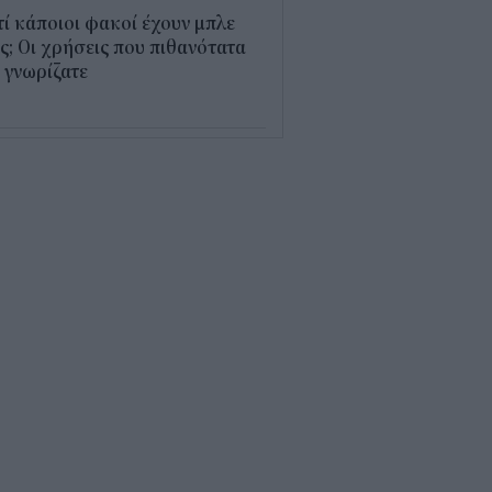
τί κάποιοι φακοί έχουν μπλε
; Οι χρήσεις που πιθανότατα
 γνωρίζατε
0
παθαίνει ο εγκέφαλος στο
στημα και γιατί ανησυχούν οι
ιστήμονες
5
δικοί σταθμοί ΕΣΠΑ 2026 -
7: Πότε αναμένονται τα
σωρινά αποτελέσματα για τα
ucher
0
ρδαλιάς: Με το Παρατηρητήριο
γων αποκτούμε ένα από τα