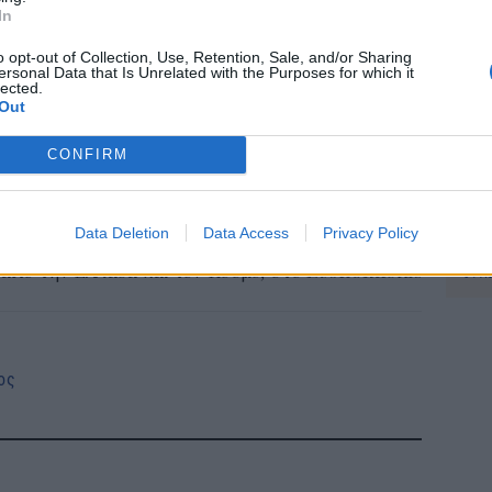
In
Συν
o opt-out of Collection, Use, Retention, Sale, and/or Sharing
αλλ
ersonal Data that Is Unrelated with the Purposes for which it
lected.
φαν
Out
03 Α
CONFIRM
e-Ε
δικ
πρ
Data Deletion
Data Access
Privacy Policy
το
Google News
και μάθετε πρώτοι όλες τις ειδήσεις
ευ
από την Ελλάδα και τον Κόσμο, στο
04 Α
ος