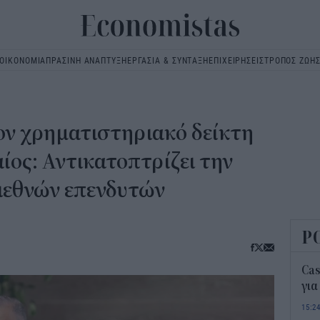
ΟΙΚΟΝΟΜΙΑ
ΠΡΑΣΙΝΗ ΑΝΑΠΤΥΞΗ
ΕΡΓΑΣΙΑ & ΣΥΝΤΑΞΗ
ΕΠΙΧΕΙΡΗΣΕΙΣ
ΤΡΟΠΟΣ ΖΩΗ
Main
navigation
ον χρηματιστηριακό δείκτη
ίος: Αντικατοπτρίζει την
ιεθνών επενδυτών
Ρ
Ca
για
15:2