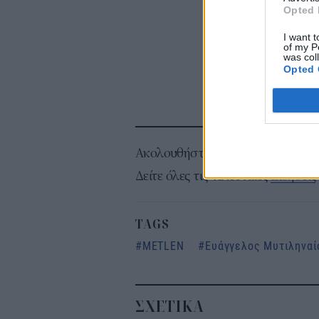
Opted 
I want t
of my P
was col
Opted 
Ακολουθήστε το
σ
Δείτε όλες τις τελευταίες
Ειδήσεις
TAGS
METLEN
Ευάγγελος Μυτιληναί
ΣΧΕΤΙΚΑ