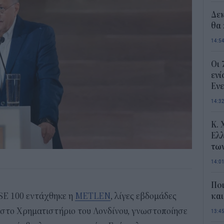
Δε
θα 
14:5
Οι 
ενί
Ενε
14:3
Κ. 
Ελλ
τω
14:0
Ποι
SE 100 εντάχθηκε η
METLEN
, λίγες εβδομάδες
και
ς στο Χρηματιστήριο του Λονδίνου, γνωστοποίησε
13:4