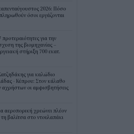
καπενταύγουστος 2026: Πόσο
πληρωθούν όσοι εργάζονται
4
7 προτεραιότητες για την
σχυση της βιομηχανίας –
ργειακή στήριξη 700 εκατ.
2
Χατζηδάκης για καλώδιο
άδας - Κύπρου: Στον κάλαθο
ν αχρήστων οι αμφισβητήσεις
1
α αεροπορική χρεώνει πλέον
 τη βαλίτσα στο ντουλαπάκι
5