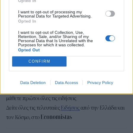
Opted In
επιχειρηματικών συμμετοχών (AKTOR Συμμετοχές).
I want to opt-out of processing my
Παράλληλα, αναμένεται να ολοκληρωθούν στο
Personal Data for Targeted Advertising.
Opted In
επόμενο διάστημα οι αποσχίσεις των κλάδων
ακινήτων (AKTOR Real Estate), ΑΠΕ (AKTOR
I want to opt-out of Collection, Use,
Retention, Sale, and/or Sharing of my
Renewables) και Διαχείρισης Εγκαταστάσεων (AKTOR
Personal Data that Is Unrelated with the
Purposes for which it was collected.
Facility Management), αντίστοιχα. Η νέα
Opted Out
καθετοποιημένη οργανωτική δομή του ομίλου θα
CONFIRM
συμβάλλει στην καλύτερη λειτουργία και την
ψηφιοποίηση των διαδικασιών του.
Data Deletion
Data Access
Privacy Policy
Ακολουθήστε το
στο
Google News
και
μάθετε πρώτοι όλες τις ειδήσεις
Δείτε όλες τις τελευταίες
Ειδήσεις
από την Ελλάδα και
τον Κόσμο, στο