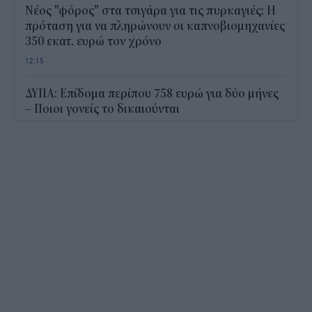
Νέος "φόρος" στα τσιγάρα για τις πυρκαγιές: Η
πρόταση για να πληρώνουν οι καπνοβιομηχανίες
350 εκατ. ευρώ τον χρόνο
12:15
ΔΥΠΑ: Επίδομα περίπου 758 ευρώ για δύο μήνες
– Ποιοι γονείς το δικαιούνται
11:34
Ηλεκτρονικό "μάτι" σαρώνει τις παραλίες- Τι
έδειξαν οι έλεγχοι
11:09
Υπεγράφη το νέο Ειδικό Χωροταξικό για τον
Τουρισμό: Τι αλλάζει για ξενοδοχεία, νησιά και
επενδύσεις
10:56
Δημόσιο: Άκυρες από 1η Οκτωβρίου οι εγκύκλιοι