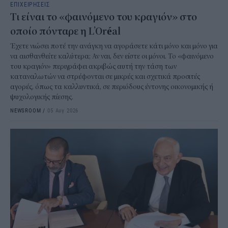
ΕΠΙΧΕΙΡΗΣΕΙΣ
Τι είναι το «φαινόμενο του κραγιόν» στο
οποίο πόνταρε η L’Oréal
Έχετε νιώσει ποτέ την ανάγκη να αγοράσετε κάτι μόνο και μόνο για
να αισθανθείτε καλύτερα; Αν ναι, δεν είστε οι μόνοι. Το «φαινόμενο
του κραγιόν» περιγράφει ακριβώς αυτή την τάση των
καταναλωτών να στρέφονται σε μικρές και σχετικά προσιτές
αγορές, όπως τα καλλυντικά, σε περιόδους έντονης οικονομικής ή
ψυχολογικής πίεσης.
NEWSROOM
/
05 Αυγ 2026