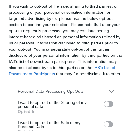
διαγωνισμοί παρόμοιων έργων στην Ελλάδα στους
If you wish to opt-out of the sale, sharing to third parties, or
οποίους και συμμετέχει.
processing of your personal or sensitive information for
Περαιτέρω, ο όμιλος προχωρά στην ολοκλήρωση της
targeted advertising by us, please use the below opt-out
section to confirm your selection. Please note that after your
εξαγοράς πλειοψηφικού ποσοστού της εταιρείας
opt-out request is processed you may continue seeing
ΕΝΤΕΛΕΧΕΙΑ, η οποία αναμένεται να ολοκληρωθεί τον
interest-based ads based on personal information utilized by
Οκτώβριο του 2025, υλοποιεί τον σχεδιασμό του για
us or personal information disclosed to third parties prior to
your opt-out. You may separately opt-out of the further
τον κλάδο των ΑΠΕ, έχει ενισχύσει τον κλάδο του
disclosure of your personal information by third parties on the
Facility Management με στόχο τη δημιουργία ενός
IAB’s list of downstream participants. This information may
ολοκληρωμένου one-stop-shop για τη διαχείριση
also be disclosed by us to third parties on the
IAB’s List of
Downstream Participants
that may further disclose it to other
εγκαταστάσεων μέσω της εξαγορά ποσοστού 55% του
third parties.
ομίλου Oceanic, και αξιολογεί τις δυνατότητες
Personal Data Processing Opt Outs
περαιτέρω ανάπτυξης του κλάδου ακινήτων.
Εταιρικός μετασχηματισμός
I want to opt-out of the Sharing of my
personal data.
Ο όμιλος ολοκληρώνει τον εταιρικό του
Opted In
μετασχηματισμό. Ήδη, έχει ολοκληρωθεί η απόσχιση
I want to opt-out of the Sale of my
Personal Data.
των κλάδων κατασκευών (AKTOR Κατασκευές) και