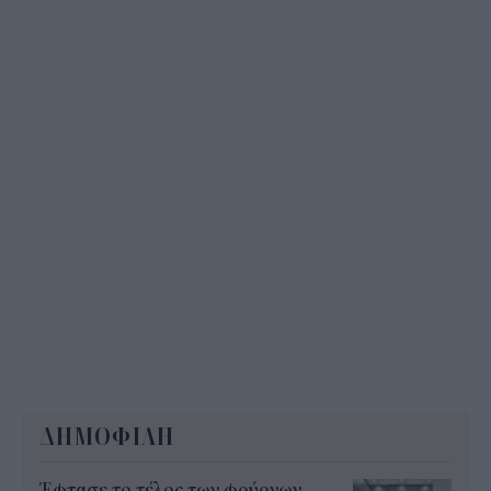
που δεν αναρτώνται online
10:35
ΔΗΜΟΦΙΛΗ
Έφτασε το τέλος των φούρνων