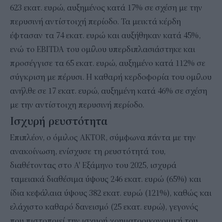
623 εκατ. ευρώ, αυξημένος κατά 17% σε σχέση με την
περυσινή αντίστοιχή περίοδο. Τα μεικτά κέρδη
έφτασαν τα 74 εκατ. ευρώ και αυξήθηκαν κατά 45%,
ενώ το EBITDA του ομίλου υπερδιπλασιάστηκε και
προσέγγισε τα 65 εκατ. ευρώ, αυξημένο κατά 112% σε
σύγκριση με πέρυσι. Η καθαρή κερδοφορία του ομίλου
ανήλθε σε 17 εκατ. ευρώ, αυξημένη κατά 46% σε σχέση
με την αντίστοιχη περυσινή περίοδο.
Ισχυρή ρευστότητα
Επιπλέον, ο όμιλος AKTOR, σύμφωνα πάντα με την
ανακοίνωση, ενίσχυσε τη ρευστότητά του,
διαθέτοντας στο Α' Εξάμηνο του 2025, ισχυρά
ταμειακά διαθέσιμα ύψους 246 εκατ. ευρώ (65%) και
ίδια κεφάλαια ύψους 382 εκατ. ευρώ (121%), καθώς και
ελάχιστο καθαρό δανεισμό (25 εκατ. ευρώ), γεγονός
που πιστοποιεί την ισχυρή χρηματοοικονομική του