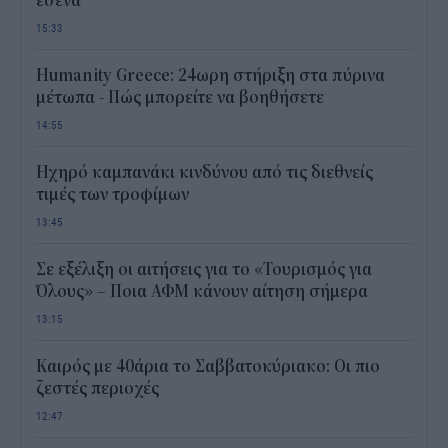
εσένα
15:33
Humanity Greece: 24ωρη στήριξη στα πύρινα
μέτωπα - Πώς μπορείτε να βοηθήσετε
14:55
Ηχηρό καμπανάκι κινδύνου από τις διεθνείς
τιμές των τροφίμων
13:45
Σε εξέλιξη οι αιτήσεις για το «Τουρισμός για
Όλους» – Ποια ΑΦΜ κάνουν αίτηση σήμερα
13:15
Καιρός με 40άρια το Σαββατοκύριακο: Οι πιο
ζεστές περιοχές
12:47