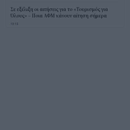
Σε εξέλιξη οι αιτήσεις για το «Τουρισμός για
Όλους» – Ποια ΑΦΜ κάνουν αίτηση σήμερα
13:15
Καιρός με 40άρια το Σαββατοκύριακο: Οι πιο
ζεστές περιοχές
12:47
Νέος "φόρος" στα τσιγάρα για τις πυρκαγιές: Η
πρόταση για να πληρώνουν οι καπνοβιομηχανίες
350 εκατ. ευρώ τον χρόνο
12:15
ΔΥΠΑ: Επίδομα περίπου 758 ευρώ για δύο μήνες
– Ποιοι γονείς το δικαιούνται
11:34