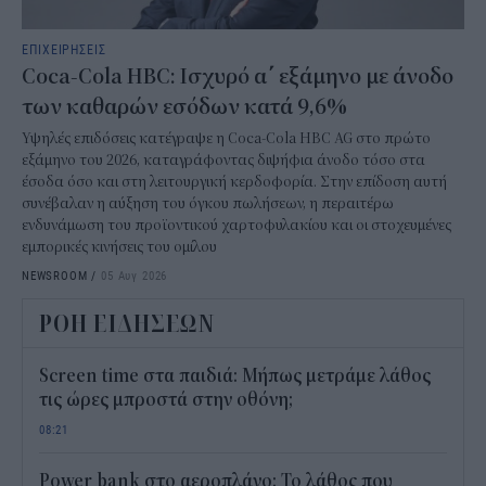
ΕΠΙΧΕΙΡΗΣΕΙΣ
Coca-Cola HBC: Ισχυρό α΄ εξάμηνο με άνοδο
των καθαρών εσόδων κατά 9,6%
Υψηλές επιδόσεις κατέγραψε η Coca-Cola HBC AG στο πρώτο
εξάμηνο του 2026, καταγράφοντας διψήφια άνοδο τόσο στα
έσοδα όσο και στη λειτουργική κερδοφορία. Στην επίδοση αυτή
συνέβαλαν η αύξηση του όγκου πωλήσεων, η περαιτέρω
ενδυνάμωση του προϊοντικού χαρτοφυλακίου και οι στοχευμένες
εμπορικές κινήσεις του ομίλου
NEWSROOM
/
05 Αυγ 2026
ΡΟΗ ΕΙΔΗΣΕΩΝ
Screen time στα παιδιά: Μήπως μετράμε λάθος
τις ώρες μπροστά στην οθόνη;
08:21
Power bank στο αεροπλάνο: Το λάθος που