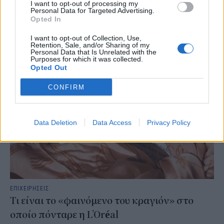
Ο Όμιλος AKTOR υπέγραψε δεσμευτική συμφωνία με τη Motor Oil
I want to opt-out of processing my
Personal Data for Targeted Advertising.
για την έμμεση απόκτηση του 75% των εταιρειών ΗΛΕΚΤΩΡ και
Opted In
THALIS, ενισχύοντας τις δραστηριότητες του Ομίλου στην κυκλική
οικονομία και τον κύκλο του νερού.
I want to opt-out of Collection, Use,
Retention, Sale, and/or Sharing of my
NEWSROOM
/
05 Αυγ 2026
Personal Data that Is Unrelated with the
Purposes for which it was collected.
Opted Out
CONFIRM
Data Deletion
Data Access
Privacy Policy
ΕΠΙΧΕΙΡΗΣΕΙΣ
Τι είναι το «φαινόμενο του κραγιόν» στο
οποίο πόνταρε η L’Oréal