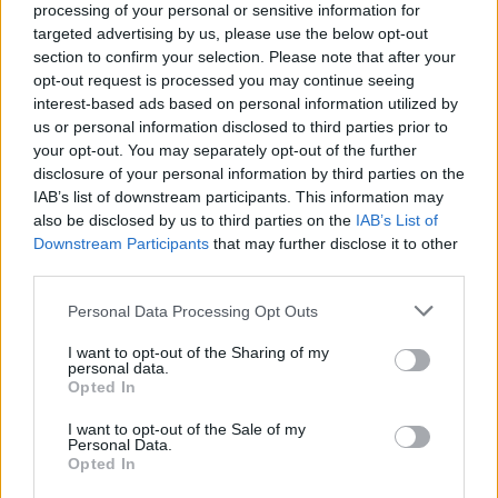
processing of your personal or sensitive information for
Σε ισχυρή αναπτυξιακή τροχιά επέστρεψε η Metlen στο πρώτο
targeted advertising by us, please use the below opt-out
εξάμηνο του 2026, καταγράφοντας ιστορικά υψηλά επίπεδα σε
section to confirm your selection. Please note that after your
έσοδα, λειτουργική κερδοφορία και καθαρά κέρδη.
opt-out request is processed you may continue seeing
NEWSROOM
/
06 Αυγ 2026
interest-based ads based on personal information utilized by
us or personal information disclosed to third parties prior to
your opt-out. You may separately opt-out of the further
disclosure of your personal information by third parties on the
IAB’s list of downstream participants. This information may
also be disclosed by us to third parties on the
IAB’s List of
Downstream Participants
that may further disclose it to other
third parties.
Personal Data Processing Opt Outs
I want to opt-out of the Sharing of my
personal data.
Opted In
ΕΠΙΧΕΙΡΗΣΕΙΣ
I want to opt-out of the Sale of my
AKTOR: Συμφωνία με τη Motor Oil για την
Personal Data.
Opted In
εξαγορά του 75% των ΗΛΕΚΤΩΡ και THALIS