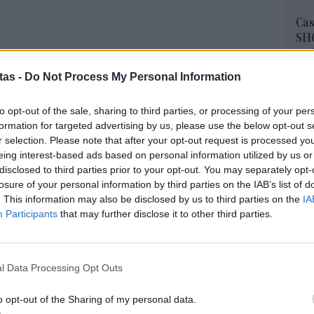
Cas
SH
τα 
αυτό προβλέπονται ορισμένες εξαιρέσεις, κυρίως
fra
tas -
Do Not Process My Personal Information
ν λόγω αναπηρίας ή θανάτου, ενώ ισχύουν και
06 Α
α.
to opt-out of the sale, sharing to third parties, or processing of your per
Διο
σόδημα δεν πρέπει να υπερβαίνει τις 25.000 ευρώ
formation for targeted advertising by us, please use the below opt-out s
εκπ
r selection. Please note that after your opt-out request is processed y
 για έγγαμους ή μέρη συμφώνου συμβίωσης.
Πότ
eing interest-based ads based on personal information utilized by us or
ονό
περιουσίας δεν πρέπει να ξεπερνά τις 300.000 ευρώ
disclosed to third parties prior to your opt-out. You may separately opt-
πρέ
losure of your personal information by third parties on the IAB’s list of
ώ για έγγαμους ή μέρη συμφώνου συμβίωσης.
οι 
. This information may also be disclosed by us to third parties on the
IA
06 Α
ραπάνω όρια για να αποκλειστεί ο συνταξιούχος
Participants
that may further disclose it to other third parties.
ΑΣ
ίδομα των 300 ευρώ
Τελ
l Data Processing Opt Outs
315
α μείνουν οι συνταξιούχοι κάτω των 65 ετών που
προ
o opt-out of the Sharing of my personal data.
ρίες εξαιρέσεων. Στην πράξη, αυτό αφορά
φορ