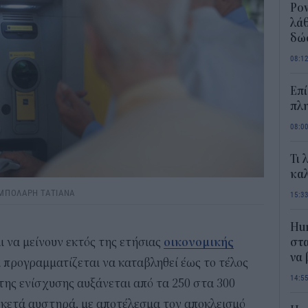
Pow
λάθ
δώ
08:1
Επί
πλη
08:0
Τι 
καλ
/ ΜΠΟΛΑΡΗ ΤΑΤΙΑΝΑ
15:3
Hum
ι να μείνουν εκτός της ετήσιας
οικονομικής
στα
να
α προγραμματίζεται να καταβληθεί έως το τέλος
14:5
της ενίσχυσης αυξάνεται από τα 250 στα 300
ρκετά αυστηρά, με αποτέλεσμα τον αποκλεισμό