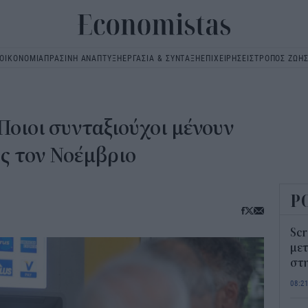
ΟΙΚΟΝΟΜΙΑ
ΠΡΑΣΙΝΗ ΑΝΑΠΤΥΞΗ
ΕΡΓΑΣΙΑ & ΣΥΝΤΑΞΗ
ΕΠΙΧΕΙΡΗΣΕΙΣ
ΤΡΟΠΟΣ ΖΩΗ
Main
navigation
Ποιοι συνταξιούχοι μένουν
ς τον Νοέμβριο
Ρ
Scr
μετ
στη
08:2