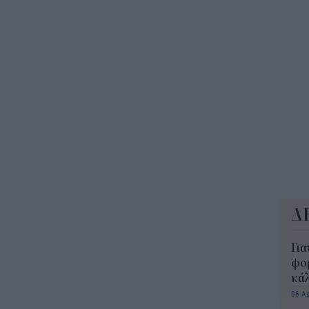
ΔΥΠ
για
δικ
11:3
Δ
Για
φορ
κά
06 Α