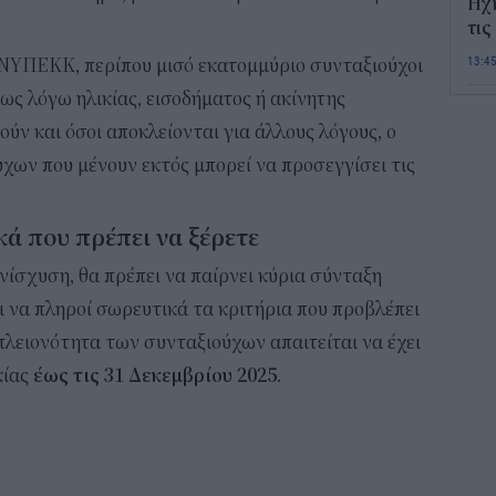
Ηχ
τις
13:4
ΕΝΥΠΕΚΚ, περίπου μισό εκατομμύριο συνταξιούχοι
ως λόγω ηλικίας, εισοδήματος ή ακίνητης
Σε 
ύν και όσοι αποκλείονται για άλλους λόγους, ο
«Το
ΑΦ
χων που μένουν εκτός μπορεί να προσεγγίσει τις
13:1
κά που πρέπει να ξέρετε
Και
Σαβ
ενίσχυση, θα πρέπει να παίρνει κύρια σύνταξη
περ
ι να πληροί σωρευτικά τα κριτήρια που προβλέπει
12:4
πλειονότητα των συνταξιούχων απαιτείται να έχει
κίας
έως τις 31 Δεκεμβρίου 2025
.
Νέο
πυρ
πλη
350
12:1