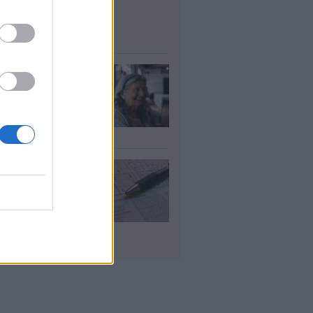
μοσίου ζητούν
οσωπικό
υγ 2026
τάξεις χηρείας:
οι θα δουν
λάσιο ποσό τέλος
γούστου
υγ 2026
 «μαθηματικό»
πο για 27
ανίσεις με μόλις
έα ρούχα στη
λίτσα
υγ 2026