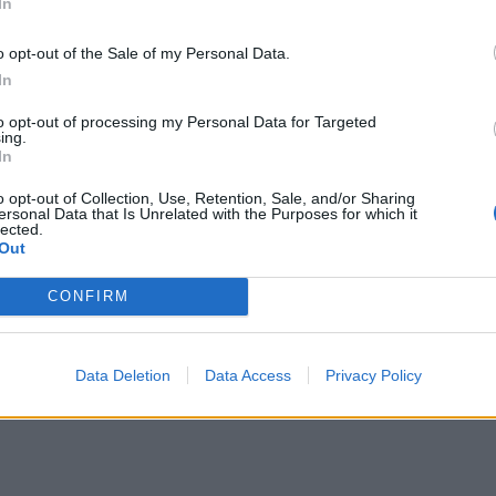
In
Δη
υ, παρότι έχουν περιορισμένο εισόδημα, δεν
πρ
o opt-out of the Sale of my Personal Data.
05 Α
In
ροι που δεν πληρούν τα ηλικιακά κριτήρια και
Συν
σύνταξη, καθώς και ορφανά τέκνα που παίρνουν
to opt-out of processing my Personal Data for Targeted
Ποι
ing.
In
διπ
Αυ
την ενίσχυση και οι συνταξιούχοι που έχουν βγει
o opt-out of Collection, Use, Retention, Sale, and/or Sharing
07 Α
ersonal Data that Is Unrelated with the Purposes for which it
η συμπλήρωση του προβλεπόμενου ηλικιακού
lected.
Out
εισοδήματος ή ακίνητης περιουσίας, καθώς και όσοι
Το
κόλ
ιστική κύρια σύνταξη τον μήνα αναφοράς, δηλαδή
CONFIRM
εμφ
ενν
βα
Data Deletion
Data Access
Privacy Policy
05 Α