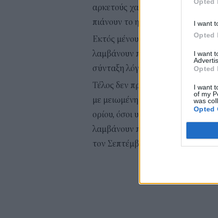
Opted 
αρκετούς χαμηλοσυνταξιούχους πο
πιάνουν το ηλικιακό όριο.
I want t
Opted 
Εκτός μένουν επίσης χήρες και χή
λαμβάνουν παράλληλα δική τους 
I want 
Advertis
σύνταξη λόγω θανάτου.
Opted 
Τέλος δεν προβλέπεται να λάβουν 
I want t
of my P
με μειωμένη σύνταξη πριν από τ
was col
Opted 
ορίου, όσοι υπερβαίνουν τα όρια 
λαμβάνουν προσωρινή και όχι ορ
τον Σεπτέμβριο του 2026.