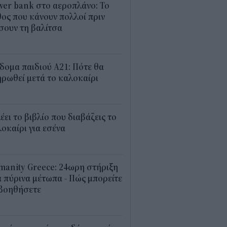
er bank στο αεροπλάνο: Το
ος που κάνουν πολλοί πριν
σουν τη βαλίτσα
2
δομα παιδιού Α21: Πότε θα
ρωθεί μετά το καλοκαίρι
0
λέει το βιβλίο που διαβάζεις το
οκαίρι για εσένα
3
anity Greece: 24ωρη στήριξη
 πύρινα μέτωπα - Πώς μπορείτε
 βοηθήσετε
5