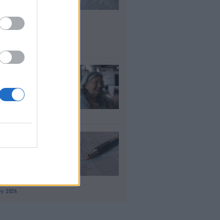
σλήψεις – Ποιοι
είς του
μοσίου ζητούν
οσωπικό
υγ 2026
τάξεις χηρείας:
οι θα δουν
λάσιο ποσό τέλος
γούστου
υγ 2026
 «μαθηματικό»
πο για 27
ανίσεις με μόλις
έα ρούχα στη
λίτσα
υγ 2026