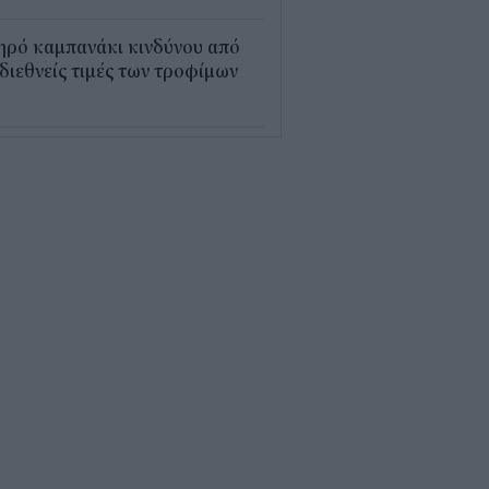
ηρό καμπανάκι κινδύνου από
 διεθνείς τιμές των τροφίμων
5
εξέλιξη οι αιτήσεις για το
υρισμός για Όλους» – Ποια
Μ κάνουν αίτηση σήμερα
5
ρός με 40άρια το
βατοκύριακο: Οι πιο ζεστές
ιοχές
7
ς "φόρος" στα τσιγάρα για τις
καγιές: Η πρόταση για να
ρώνουν οι καπνοβιομηχανίες