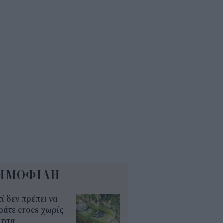
 εκατ. ευρώ τον χρόνο
5
Α: Επίδομα περίπου 758 ευρώ
 δύο μήνες – Ποιοι γονείς το
αιούνται
4
ΗΜΟΦΙΛΗ
τί δεν πρέπει να
άτε crocs χωρίς
λτσα