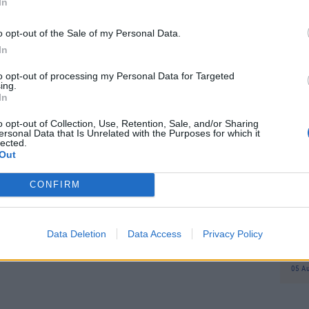
In
προ
 της επιφάνειας της Γης, είναι επίσης μείζων
φορ
o opt-out of the Sale of my Personal Data.
 Τα πιο θερμά νερά οδηγούν σε σφοδρότερες
Δη
πρ
In
ώνες ή κυκλώνες, κι αυτό συνοδεύεται από
05 Α
μμυρών.
to opt-out of processing my Personal Data for Targeted
ing.
In
Συν
ι πως η άνοιξη είχε πολύ χαμηλή βροχόπτωση.
Ποι
 γνώρισαν τα χαμηλότερα επίπεδα
o opt-out of Collection, Use, Retention, Sale, and/or Sharing
διπ
ersonal Data that Is Unrelated with the Purposes for which it
 έδαφος από το 1979 τουλάχιστον», τόνισαν οι
lected.
Αυ
Out
07 Α
CONFIRM
Το
κόλ
εμφ
Data Deletion
Data Access
Privacy Policy
ενν
βα
05 Α