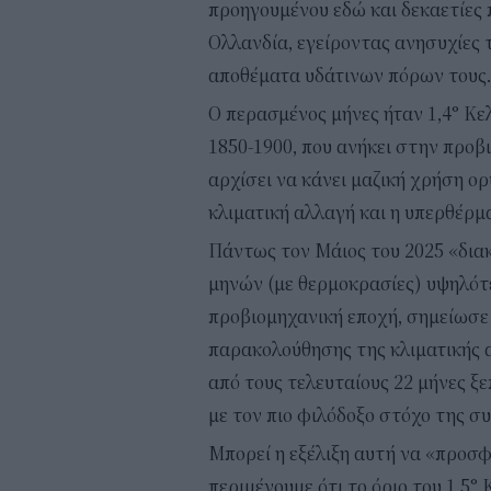
προηγουμένου εδώ και δεκαετίες π
Ολλανδία, εγείροντας ανησυχίες 
αποθέματα υδάτινων πόρων τους.
Ο περασμένος μήνες ήταν 1,4° Κε
1850-1900, που ανήκει στην προ
αρχίσει να κάνει μαζική χρήση ο
κλιματική αλλαγή και η υπερθέρμ
Πάντως τον Μάιος του 2025 «δια
μηνών (με θερμοκρασίες) υψηλότε
προβιομηχανική εποχή, σημείωσε
παρακολούθησης της κλιματικής α
από τους τελευταίους 22 μήνες ξ
με τον πιο φιλόδοξο στόχο της σ
Μπορεί η εξέλιξη αυτή να «προσ
περιμένουμε ότι το όριο του 1,5°