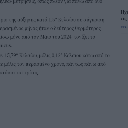
ηλές» μετρήσεις, όπως πλέον για πάνω από δυο
Ηχ
τις
ιο της αύξησης κατά 1,5° Κελσίου σε σύγκριση
13:4
περασμένος μήνας ήταν ο δεύτερος θερμότερος
ίσω μόνο από τον Μάιο του 2024, τονίζει το
Σε 
icus.
«Το
ΑΦ
 15,79° Κελσίου, μόλις 0,12° Κελσίου κάτω από το
13:1
ε μόλις τον περασμένο χρόνο, πάντως πάνω από
ατάσσεται τρίτος.
Και
Σαβ
περ
12:4
Νέο
πυρ
πλη