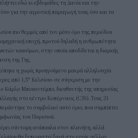
λήττει εδώ κι εβδομάδες τη Δανία και την
τόσο για την αγροτική παραγωγή τους όσο και τα
λσίου πιο θερμός από τον μέσο όρο της περιόδου
βιομηχανική εποχή, προτού δηλαδή η ανθρωπότητα
ρυκτών καυσίμων, στην οποία αποδίδεται η διαρκής
ανση της Γης.
κόπηκε η χωρίς προηγούμενο μακρά αλληλουχία
ρες από 1,5° Κελσίου» σε σύγκριση με την
 ο Κάρλο Μπουοντέμπο, διευθυντής της υπηρεσίας
λλαγής στο κέντρο Κοπέρνικος (C3S). Τους 21
επεράστηκε το συμβολικό αυτό όριο, που συμπίπτει
υμφωνίας του Παρισιού.
φέρει σύντομη ανάπαυλα στον πλανήτη, αλλά
 Κελσίου θα ξεπεραστεί ξανά στο εγγύς μέλλον,