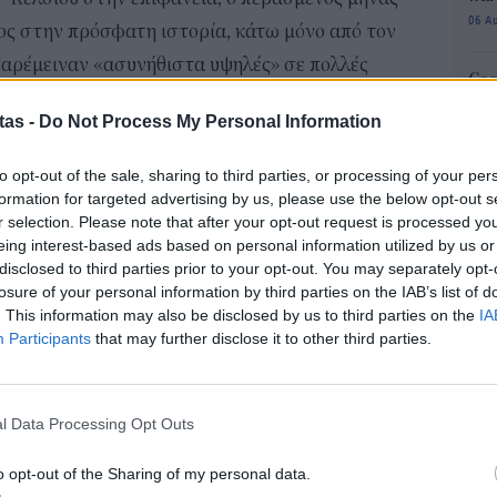
06 Α
ος στην πρόσφατη ιστορία, κάτω μόνο από τον
παρέμειναν «ασυνήθιστα υψηλές» σε πολλές
Cas
ηρητήριο Κοπέρνικος.
SH
tas -
Do Not Process My Personal Information
τα 
τολικού και του βόρειου Ατλαντικού, που
fra
κατέγραψαν θερμοκρασίες επιφάνειας-ρεκόρ
to opt-out of the sale, sharing to third parties, or processing of your per
06 Α
formation for targeted advertising by us, please use the below opt-out s
εσογείου ήταν πολύ πιο θερμό από τον μέσο όρο»,
r selection. Please note that after your opt-out request is processed y
Διο
ου.
eing interest-based ads based on personal information utilized by us or
εκπ
disclosed to third parties prior to your opt-out. You may separately opt-
στην καρδιά της τρίτης συνόδου των Ηνωμένων
Πότ
losure of your personal information by third parties on the IAB’s list of
ονό
υτούς (UNOC), η οποία βρίσκεται σε εξέλιξη αυτές
. This information may also be disclosed by us to third parties on the
IA
πρέ
Participants
that may further disclose it to other third parties.
 Γαλλία.
οι 
06 Α
 οδηγούν σε μαζική μετανάστευση και επεισόδια
ν επιδείνωση οικοσυστημάτων, αλλά και στη
l Data Processing Opt Outs
ΑΣ
ανών να αναμιγνύουν τα νερά της επιφάνειας με
Τελ
o opt-out of the Sharing of my personal data.
315
ι τη διανομή θρεπτικών συστατικών.