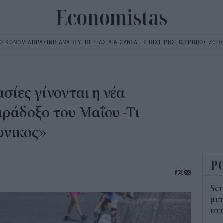
ΟΙΚΟΝΟΜΙΑ
ΠΡΑΣΙΝΗ ΑΝΑΠΤΥΞΗ
ΕΡΓΑΣΙΑ & ΣΥΝΤΑΞΗ
ΕΠΙΧΕΙΡΗΣΕΙΣ
ΤΡΟΠΟΣ ΖΩΗ
Main
navigation
σίες γίνονται η νέα
ράδοξο του Μαΐου -Τι
ρνικος»
Ρ
Scr
μετ
στη