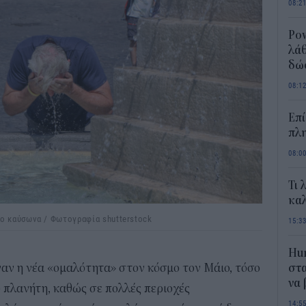
08:2
Pow
λάθ
δώ
08:1
Επί
πλη
08:0
Τι 
καλ
ο καύσωνα / Φωτογραφία shutterstock
15:3
Hum
αν η νέα «ομαλότητα» στον κόσμο τον Μάιο, τόσο
στα
να
υ πλανήτη, καθώς σε πολλές περιοχές
14:5