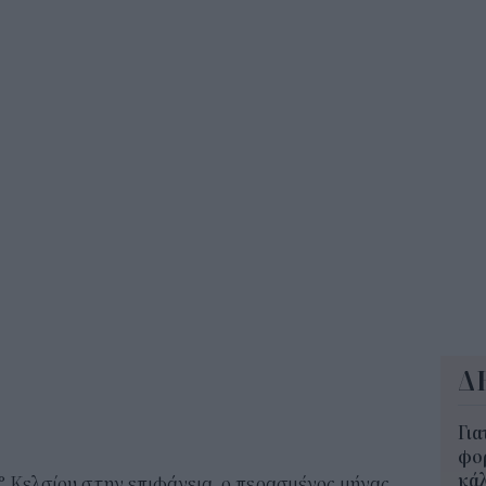
350
12:1
ΔΥΠ
για
δικ
11:3
Δ
Για
φορ
κά
° Κελσίου στην επιφάνεια, ο περασμένος μήνας