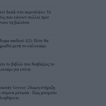
1
er bank στο αεροπλάνο: Το
ος που κάνουν πολλοί πριν
σουν τη βαλίτσα
2
δομα παιδιού Α21: Πότε θα
ρωθεί μετά το καλοκαίρι
0
λέει το βιβλίο που διαβάζεις το
οκαίρι για εσένα
3
anity Greece: 24ωρη στήριξη
 πύρινα μέτωπα - Πώς μπορείτε
 βοηθήσετε
5