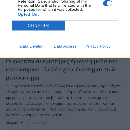
Retention, Sale, and/or Sharing of my
Personal Data that Is Unrelated with the
Purposes for which it was collected.
Opted Out
CONFIRM
Data Deletion
Data Access
Privacy Policy
ΠΡΑΣΙΝΗ ΑΝΑΠΤΥΞΗ
Οι φορητοί ανεμιστήρες έγιναν η μόδα του
καλοκαιριού - Αλλά έχουν ένα σημαντικό
μειονέκτημα
Οι φορητοί ανεμιστήρες ή αλλιώς τα ανεμιστηράκια χειρός, έχουν
εξελιχθεί σε ένα από τα πιο δημοφιλή προϊόντα των τελευταίων
ημερών, ειδικά τώρα που βρισκόμαστε αντιμέτωποι με το
καύσωνα. Είναι μικροί, οικονομικοί, μεταφέρονται εύκολα και
μπορούν να χρησιμοποιηθούν στο λεωφορείο, στην παραλία ή
κατά την αναμονή σε έναν σταθμό.
NEWSROOM
/
24 Ιουλ 2026