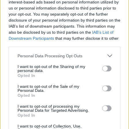
interest-based ads based on personal information utilized by
us or personal information disclosed to third parties prior to
your opt-out. You may separately opt-out of the further
disclosure of your personal information by third parties on the
IAB’s list of downstream participants. This information may
also be disclosed by us to third parties on the
IAB’s List of
Downstream Participants
that may further disclose it to other
third parties.
ΠΡΑΣΙΝΗ ΑΝΑΠΤΥΞΗ
Personal Data Processing Opt Outs
Τιμολόγια ρεύματος: Ποιο χρώμα συμφέρει
περισσότερο τα νοικοκυριά
I want to opt-out of the Sharing of my
personal data.
Opted In
Ανατροπή στην αγορά ηλεκτρικής ενέργειας καταγράφουν τα
πρόσφατα στοιχεία της ΡΑΑΕΥ, καθώς τα κυμαινόμενα τιμολόγια
I want to opt-out of the Sale of my
εμφανίζουν τη χαμηλότερη μέση χρέωση για κατανάλωση 300
Personal Data.
κιλοβατωρών τον μήνα.
Opted In
NEWSROOM
/
28 Ιουλ 2026
I want to opt-out of processing my
Personal Data for Targeted Advertising.
Opted In
I want to opt-out of Collection, Use,