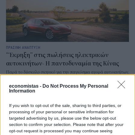
ΠΡΑΣΙΝΗ ΑΝΑΠΤΥΞΗ
“Έκρηξη” στις πωλήσεις ηλεκτρικών
αυτοκινήτων- Η παντοδυναμία της Κίνας
Παρά το δύσκολο σκηνικό για την παγκόσμια αγορά αυτοκινήτων,
οι πωλήσεις ηλεκτρικών αυτοκινήτων αυξήθηκαν κατά το
δεύτερο τρίμηνο του τρέχοντος έτους, καθώς η ενεργειακή κρίση
economistas -
Do Not Process My Personal
που πυροδοτήθηκε από τον πόλεμο στη Μέση Ανατολή έφερε
Information
ξανά στο προσκήνιο την αστάθεια των τιμών των καυσίμων.
ΓΙΩΡΓΟΣ ΠΑΠΠΟΥΣ
/
04 Αυγ 2026
If you wish to opt-out of the sale, sharing to third parties, or
processing of your personal or sensitive information for
targeted advertising by us, please use the below opt-out
section to confirm your selection. Please note that after your
opt-out request is processed you may continue seeing