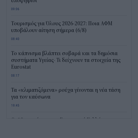
υποψήφιοι
09:06
Τουρισμός για Όλους 2026-2027: Ποια ΑΦΜ
υποβάλουν αίτηση σήμερα (6/8)
08:40
Το κάπνισμα βλάπτει σοβαρά και τα δημόσια
συστήματα Υγείας- Τι δείχνουν τα στοιχεία της
Eurostat
08:17
Τα «κλιματιζόμενα» ρούχα γίνονται η νέα τάση
για τον καύσωνα
19:45
Οι 10 προτάσεις του Εμπορικού Συλλόγου
Αθηνών για τις ΜμΕ
19:00