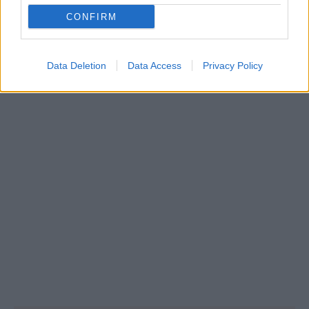
CONFIRM
ΔΥΠΑ: Επίδομα περίπου 758 ευρώ για δύο μήνες
– Ποιοι γονείς το δικαιούνται
11:34
Data Deletion
Data Access
Privacy Policy