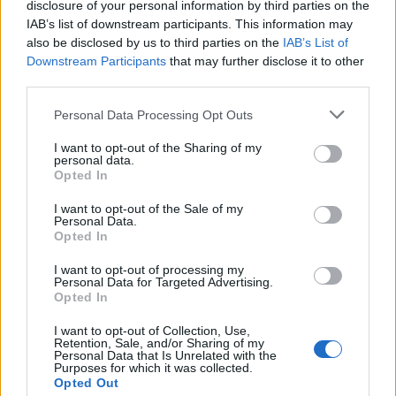
disclosure of your personal information by third parties on the
μέτωπα - Πώς μπορείτε να βοηθήσετε
IAB’s list of downstream participants. This information may
14:55
also be disclosed by us to third parties on the
IAB’s List of
Downstream Participants
that may further disclose it to other
Ηχηρό καμπανάκι κινδύνου από τις διεθνείς
third parties.
τιμές των τροφίμων
Personal Data Processing Opt Outs
13:45
I want to opt-out of the Sharing of my
Σε εξέλιξη οι αιτήσεις για το «Τουρισμός για
personal data.
Opted In
Όλους» – Ποια ΑΦΜ κάνουν αίτηση σήμερα
13:15
I want to opt-out of the Sale of my
Personal Data.
Opted In
Καιρός με 40άρια το Σαββατοκύριακο: Οι πιο
ζεστές περιοχές
I want to opt-out of processing my
Personal Data for Targeted Advertising.
12:47
Opted In
Νέος "φόρος" στα τσιγάρα για τις πυρκαγιές: Η
I want to opt-out of Collection, Use,
Retention, Sale, and/or Sharing of my
πρόταση για να πληρώνουν οι καπνοβιομηχανίες
Personal Data that Is Unrelated with the
Purposes for which it was collected.
350 εκατ. ευρώ τον χρόνο
Opted Out
12:15