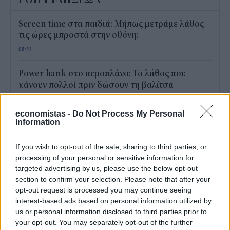
Screen time στα παιδιά: Μήπως μετράμε λάθος
τις ώρες μπροστά στην οθόνη;
08:21
Power bank στο αεροπλάνο: Το λάθος που
κάνουν πολλοί πριν δώσουν τη βαλίτσα
08:12
economistas -
Do Not Process My Personal
Information
Επίδομα παιδιού Α21: Πότε θα πληρωθεί μετά το
καλοκαίρι
If you wish to opt-out of the sale, sharing to third parties, or
08:00
processing of your personal or sensitive information for
targeted advertising by us, please use the below opt-out
Τι λέει το βιβλίο που διαβάζεις το καλοκαίρι για
section to confirm your selection. Please note that after your
εσένα
opt-out request is processed you may continue seeing
15:33
interest-based ads based on personal information utilized by
us or personal information disclosed to third parties prior to
Humanity Greece: 24ωρη στήριξη στα πύρινα
your opt-out. You may separately opt-out of the further