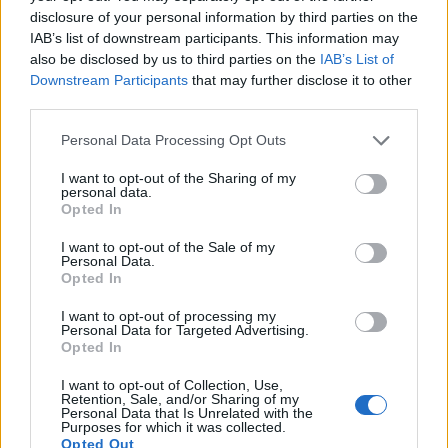
ΡΟΗ ΕΙΔΗΣΕΩΝ
disclosure of your personal information by third parties on the
IAB’s list of downstream participants. This information may
also be disclosed by us to third parties on the
IAB’s List of
Screen time στα παιδιά: Μήπως μετράμε λάθος
Downstream Participants
that may further disclose it to other
τις ώρες μπροστά στην οθόνη;
third parties.
08:21
Personal Data Processing Opt Outs
Power bank στο αεροπλάνο: Το λάθος που
I want to opt-out of the Sharing of my
κάνουν πολλοί πριν δώσουν τη βαλίτσα
personal data.
Opted In
08:12
I want to opt-out of the Sale of my
Επίδομα παιδιού Α21: Πότε θα πληρωθεί μετά το
Personal Data.
Opted In
καλοκαίρι
08:00
I want to opt-out of processing my
Personal Data for Targeted Advertising.
Opted In
Τι λέει το βιβλίο που διαβάζεις το καλοκαίρι για
εσένα
I want to opt-out of Collection, Use,
Retention, Sale, and/or Sharing of my
15:33
Personal Data that Is Unrelated with the
Purposes for which it was collected.
Opted Out