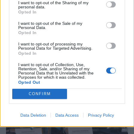
I want to opt-out of the Sharing of my
personal data.
Opted In
ΟΙΚΟΝΟΜΙΑ
Τζιτζικώστας: Έτος Επιχειρηματικότητας το
I want to opt-out of the Sale of my
Personal Data.
2024 για την Περιφέρεια Κεντρικής
Opted In
Μακεδονίας
I want to opt-out of processing my
Personal Data for Targeted Advertising.
NEWSROOM
/
29 Φεβ 2024
Opted In
I want to opt-out of Collection, Use,
Retention, Sale, and/or Sharing of my
Personal Data that Is Unrelated with the
Purposes for which it was collected.
Opted Out
CONFIRM
Data Deletion
Data Access
Privacy Policy