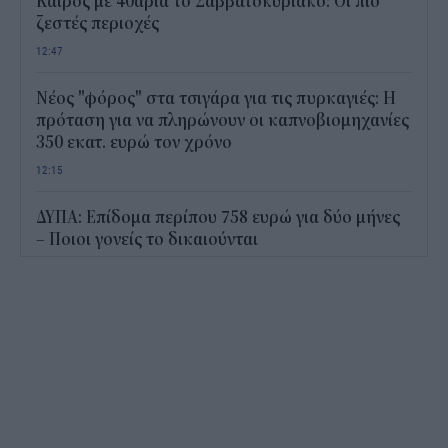
Καιρός με 40άρια το Σαββατοκύριακο: Οι πιο
ζεστές περιοχές
12:47
Νέος "φόρος" στα τσιγάρα για τις πυρκαγιές: Η
πρόταση για να πληρώνουν οι καπνοβιομηχανίες
350 εκατ. ευρώ τον χρόνο
12:15
ΔΥΠΑ: Επίδομα περίπου 758 ευρώ για δύο μήνες
– Ποιοι γονείς το δικαιούνται
11:34
Ηλεκτρονικό "μάτι" σαρώνει τις παραλίες- Τι
έδειξαν οι έλεγχοι
11:09
Υπεγράφη το νέο Ειδικό Χωροταξικό για τον
Τουρισμό: Τι αλλάζει για ξενοδοχεία, νησιά και