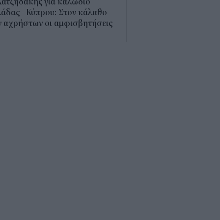
Χατζηδάκης για καλώδιο
άδας - Κύπρου: Στον κάλαθο
ν αχρήστων οι αμφισβητήσεις
1
α αεροπορική χρεώνει πλέον
 τη βαλίτσα στο ντουλαπάκι
5
τί κάποιοι φακοί έχουν μπλε
; Οι χρήσεις που πιθανότατα
 γνωρίζατε
0
παθαίνει ο εγκέφαλος στο
στημα και γιατί ανησυχούν οι
ιστήμονες
5