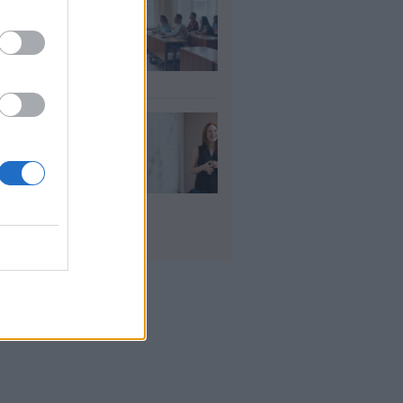
αιδευτικοί: Αύριο
8) ξεκινούν οι
ήσεις για 5.017
ιμους διορισμούς
υγ 2026
ρισμοί
αιδευτικών 2026:
ε βγαίνουν τα
ματα και τι
πει να προσέξουν
υποψήφιοι
υγ 2026