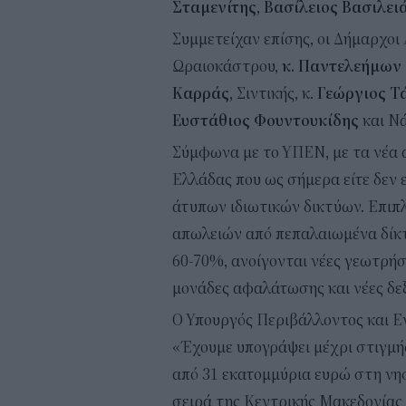
Σταμενίτης, Βασίλειος Βασιλει
Συμμετείχαν επίσης, οι Δήμαρχοι
Ωραιοκάστρου,
κ. Παντελεήμων 
Καρράς,
Σιντικής, κ.
Γεώργιος Τ
Ευστάθιος Φουντουκίδης
και Ν
Σύμφωνα με το ΥΠΕΝ, με τα νέα 
Ελλάδας που ως σήμερα είτε δεν ε
άτυπων ιδιωτικών δικτύων. Επιπ
απωλειών από πεπαλαιωμένα δίκτυ
60-70%, ανοίγονται νέες γεωτρήσ
μονάδες αφαλάτωσης και νέες δε
Ο Υπουργός Περιβάλλοντος και Εν
«Έχουμε υπογράψει μέχρι στιγμή
από 31 εκατομμύρια ευρώ στη νησ
σειρά της Κεντρικής Μακεδονίας κ