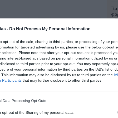
Για
φορ
κά
06 Α
tas -
Do Not Process My Personal Information
Συν
to opt-out of the sale, sharing to third parties, or processing of your per
μπο
formation for targeted advertising by us, please use the below opt-out s
αν
r selection. Please note that after your opt-out request is processed y
20.
eing interest-based ads based on personal information utilized by us or
πρέ
disclosed to third parties prior to your opt-out. You may separately opt-
losure of your personal information by third parties on the IAB’s list of
04 Α
. This information may also be disclosed by us to third parties on the
IA
Participants
that may further disclose it to other third parties.
e-Ε
δικ
πρ
ευ
l Data Processing Opt Outs
04 Α
o opt-out of the Sharing of my personal data.