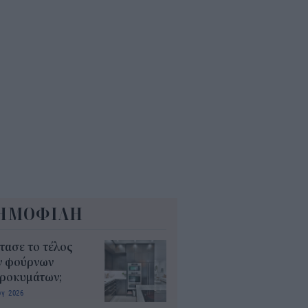
δικοί σταθμοί ΕΣΠΑ 2026 -
7: Πότε αναμένονται τα
σωρινά αποτελέσματα για τα
ucher
0
ΗΜΟΦΙΛΗ
τασε το τέλος
ν φούρνων
κροκυμάτων;
υγ 2026