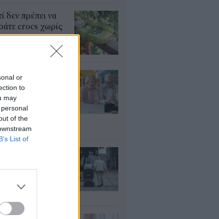
τί δεν πρέπει να
άτε crocs χωρίς
λτσα
υγ 2026
τάξεις: Ποιοι
sonal or
ρεί να λάβουν
ection to
αδρομικά έως
ou may
000 ευρώ – Τι
 personal
πει να ελέγξουν
out of the
 downstream
υγ 2026
B’s List of
ΦΚΑ: Ποιοι
αιούνται
οσαύξηση έως 846
ρώ στη σύνταξη
υγ 2026