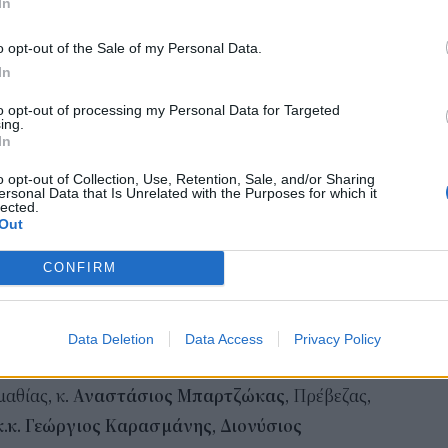
Εκπ
In
(5/
αιτ
o opt-out of the Sale of my Personal Data.
μόν
In
04 Α
to opt-out of processing my Personal Data for Targeted
ing.
Διο
In
εκπ
Πότ
o opt-out of Collection, Use, Retention, Sale, and/or Sharing
ersonal Data that Is Unrelated with the Purposes for which it
ονό
lected.
πρέ
Out
οι 
CONFIRM
06 Α
/ φωτο: ΔΤ
Data Deletion
Data Access
Privacy Policy
ουλευτές Σερρών και Υφυπουργός Εξωτερικών, κ.
αθίας, κ.
Αναστάσιος Μπαρτζώκας
, Πρέβεζας,
κ.κ. Γεώργιος Καρασμάνης, Διονύσιος