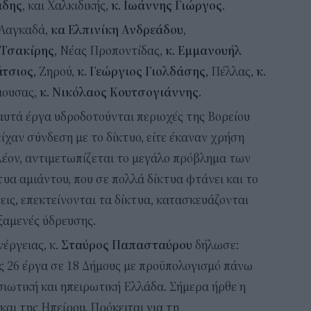
άδης,
και Χαλκιδικής,
κ. Ιωάννης Γιώργος.
 Λαγκαδά,
κα Ελπινίκη Ανδρεάδου
,
Τσακίρης,
Νέας Προποντίδας,
κ. Εμμανουήλ
άτσιος,
Ζηρού,
κ. Γεώργιος Γιολδάσης,
Πέλλας,
κ.
άουσας,
κ. Νικόλαος Κουτσογιάννης.
αυτά έργα υδροδοτούνται περιοχές της Βορείου
ίχαν σύνδεση με το δίκτυο, είτε έκαναν χρήση
λέον, αντιμετωπίζεται το μεγάλο πρόβλημα των
α αμιάντου, που σε πολλά δίκτυα φτάνει και το
εις, επεκτείνονται τα δίκτυα, κατασκευάζονται
ξαμενές ύδρευσης.
έργειας, κ.
Σταύρος Παπασταύρου
δήλωσε:
ς 26 έργα σε 18 Δήμους με προϋπολογισμό πάνω
ιωτική και ηπειρωτική Ελλάδα. Σήμερα ήρθε η
αι της Ηπείρου. Πρόκειται για τη