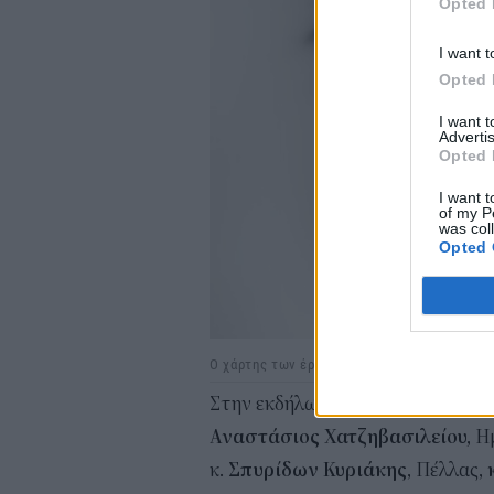
Opted 
I want t
Opted 
I want 
Advertis
Opted 
I want t
of my P
was col
Opted 
Ο χάρτης των έργων που σχεδιάζει το ΥΠΕΝ
Στην εκδήλωση συμμετείχαν οι β
Αναστάσιος Χατζηβασιλείου,
Ημ
κ.
Σπυρίδων Κυριάκης
, Πέλλας,