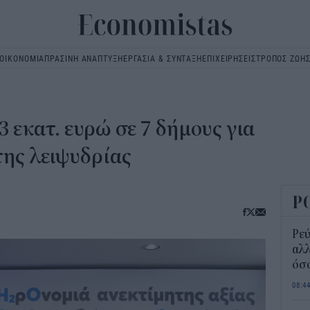
ΟΙΚΟΝΟΜΙΑ
ΠΡΑΣΙΝΗ ΑΝΑΠΤΥΞΗ
ΕΡΓΑΣΙΑ & ΣΥΝΤΑΞΗ
ΕΠΙΧΕΙΡΗΣΕΙΣ
ΤΡΟΠΟΣ ΖΩΗ
Main
navigation
3 εκατ. ευρώ σε 7 δήμους για
της λειψυδρίας
Ρ
Ρεύ
αλλ
όσο
08:4