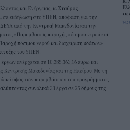
Κ. 
Ελλ
λλοντος και Ενέργειας,
κ. Σταύρος
τω
, σε εκδήλωση στο ΥΠΕΝ, απόφαση για την
14:0
ΔΕΥΑ από την Κεντρική Μακεδονία και την
μματος «Παρεμβάσεις παροχής πόσιμου νερού και
Ποι
και
Παροχή πόσιμου νερού και διαχείριση υδάτων»
13:4
πτυξης του ΥΠΕΝ.
έργων ανέρχεται σε 10.285.363,16 ευρώ και
Για
ς Κεντρικής Μακεδονίας και της Ηπείρου. Με τη
φως
δεν
νολικό ύψος των παρεμβάσεων του προγράμματος
13:1
 καλύπτοντας συνολικά 33 έργα σε 25 δήμους της
Τι 
διά
επ
12:2