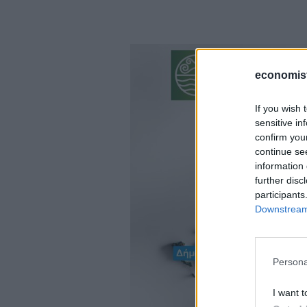
economis
If you wish 
sensitive in
confirm you
continue se
information 
further disc
participants
Downstream 
Persona
I want t