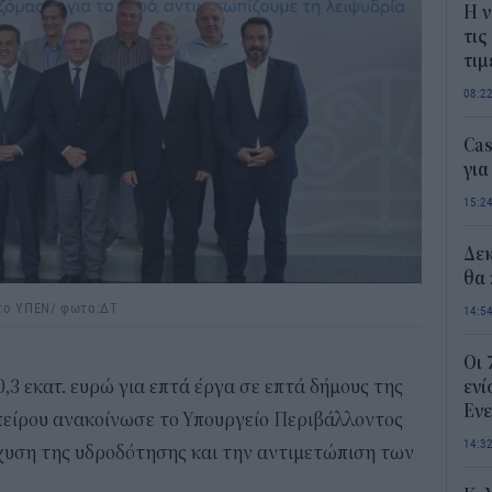
Η ν
τις
τιμ
08:2
Ca
για
15:2
Δε
θα 
στο ΥΠΕΝ/ φωτο:ΔΤ
14:5
Οι 
3 εκατ. ευρώ για επτά έργα σε επτά δήμους της
ενί
Ενε
πείρου ανακοίνωσε το Υπουργείο Περιβάλλοντος
14:3
σχυση της υδροδότησης και την αντιμετώπιση των