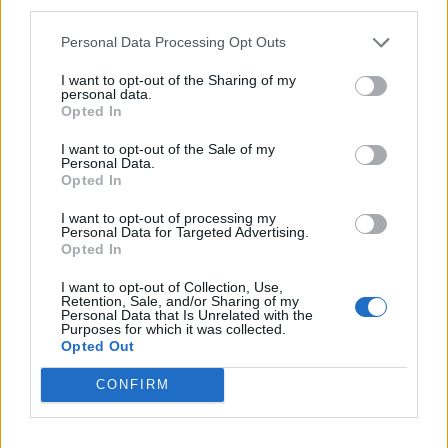
third parties.
Τι έδειξαν οι έλεγχοι
Περισσότεροι από 1.500 έλεγχοι έχουν πραγματοποιηθεί μέχρι
Personal Data Processing Opt Outs
σήμερα σε πάνω από 300 παραλίες και 450 επιχειρήσεις σε
ολόκληρη τη χώρα, στο πλαίσιο της εντατικής εφαρμογής του
I want to opt-out of the Sharing of my
personal data.
νέου θεσμικού πλαισίου για την προστασία των αιγιαλών και των
Opted In
παραλιών και τη διασφάλιση της ελεύθερης πρόσβασης των
πολιτών.
I want to opt-out of the Sale of my
Personal Data.
ΓΙΩΡΓΟΣ ΠΑΠΠΟΥΣ
/
07 Αυγ 2026
Opted In
I want to opt-out of processing my
Personal Data for Targeted Advertising.
Opted In
I want to opt-out of Collection, Use,
Retention, Sale, and/or Sharing of my
Personal Data that Is Unrelated with the
Purposes for which it was collected.
Opted Out
CONFIRM