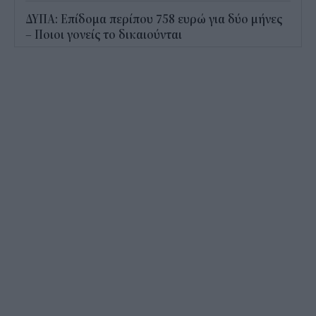
ΔΥΠΑ: Επίδομα περίπου 758 ευρώ για δύο μήνες
– Ποιοι γονείς το δικαιούνται
11:34
Ηλεκτρονικό "μάτι" σαρώνει τις παραλίες- Τι
έδειξαν οι έλεγχοι
11:09
Υπεγράφη το νέο Ειδικό Χωροταξικό για τον
Τουρισμό: Τι αλλάζει για ξενοδοχεία, νησιά και
επενδύσεις
10:56
Δημόσιο: Άκυρες από 1η Οκτωβρίου οι εγκύκλιοι
που δεν αναρτώνται online
10:35