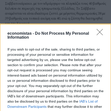
Σαββατοκύριακο, με τον υδράργυρο να πλησιάζει τους 40 βαθμούς
Κελσίου σε περιοχές της ηπειρωτικής Ελλάδας. Το Σάββατο
αναμένεται να είναι ιδιαίτερα ζεστό, με μέγιστες θερμοκρασίες 38 με
39 βαθμούς και τοπικά ακόμη και 40, ενώ η ζέστη θα διατηρηθεί
και την Κυριακή.
NEWSROOM
/
07 Αυγ 2026
economistas -
Do Not Process My Personal
Information
If you wish to opt-out of the sale, sharing to third parties, or
processing of your personal or sensitive information for
targeted advertising by us, please use the below opt-out
section to confirm your selection. Please note that after your
opt-out request is processed you may continue seeing
interest-based ads based on personal information utilized by
us or personal information disclosed to third parties prior to
your opt-out. You may separately opt-out of the further
disclosure of your personal information by third parties on the
IAB’s list of downstream participants. This information may
ΚΟΙΝΩΝΙΑ
also be disclosed by us to third parties on the
IAB’s List of
Ηλεκτρονικό "μάτι" σαρώνει τις παραλίες-
Downstream Participants
that may further disclose it to other