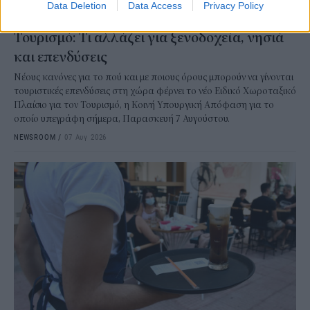
ΚΟΙΝΩΝΙΑ
Data Deletion
Data Access
Privacy Policy
Υπεγράφη το νέο Ειδικό Χωροταξικό για τον
Τουρισμό: Τι αλλάζει για ξενοδοχεία, νησιά
και επενδύσεις
Νέους κανόνες για το πού και με ποιους όρους μπορούν να γίνονται
τουριστικές επενδύσεις στη χώρα φέρνει το νέο Ειδικό Χωροταξικό
Πλαίσιο για τον Τουρισμό, η Κοινή Υπουργική Απόφαση για το
οποίο υπεγράφη σήμερα, Παρασκευή 7 Αυγούστου.
NEWSROOM
/
07 Αυγ 2026