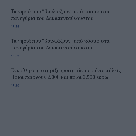
Τα νησιά που “βουλιάζουν” από κόσμο στα
πανηγύρια του Δεκαπενταύγουστου
13:56
Τα νησιά που “βουλιάζουν” από κόσμο στα
πανηγύρια του Δεκαπενταύγουστου
13:52
Εγκρίθηκε η στήριξη φοιτητών σε πέντε πόλεις -
Ποιοι παίρνουν 2.000 και ποιοι 2.500 ευρώ
13:30
Πώς το νερό της βροχής στις σκεπές μπορεί να
γίνει «όπλο» κατά των καυσώνων
13:03
Netflix: Πώς η AI μπορεί να βάλει τέλος στα