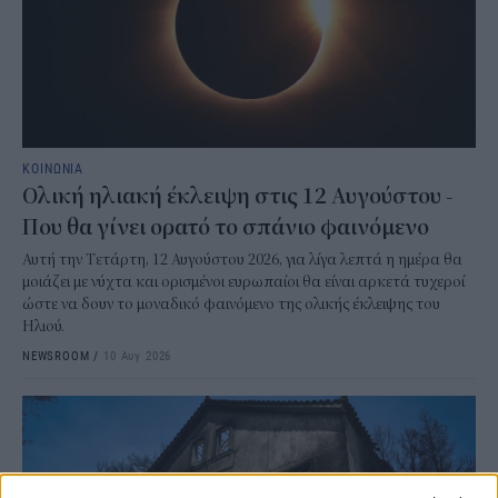
ΚΟΙΝΩΝΙΑ
Ολική ηλιακή έκλειψη στις 12 Αυγούστου -
Που θα γίνει ορατό το σπάνιο φαινόμενο
Αυτή την Τετάρτη, 12 Αυγούστου 2026, για λίγα λεπτά η ημέρα θα
μοιάζει με νύχτα και ορισμένοι ευρωπαίοι θα είναι αρκετά τυχεροί
ώστε να δουν το μοναδικό φαινόμενο της ολικής έκλειψης του
Ηλιού.
NEWSROOM
/
10 Αυγ 2026