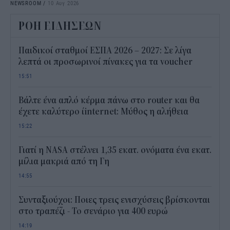
NEWSROOM
/
10 Αυγ 2026
ΡΟΗ ΕΙΔΗΣΕΩΝ
Παιδικοί σταθμοί ΕΣΠΑ 2026 – 2027: Σε λίγα
λεπτά οι προσωρινοί πίνακες για τα voucher
15:51
Βάλτε ένα απλό κέρμα πάνω στο router και θα
έχετε καλύτερο ίinternet: Μύθος η αλήθεια
15:22
Γιατί η NASA στέλνει 1,35 εκατ. ονόματα ένα εκατ.
μίλια μακριά από τη Γη
14:55
Συνταξιούχοι: Ποιες τρεις ενισχύσεις βρίσκονται
στο τραπέζι - Το σενάριο για 400 ευρώ
14:19