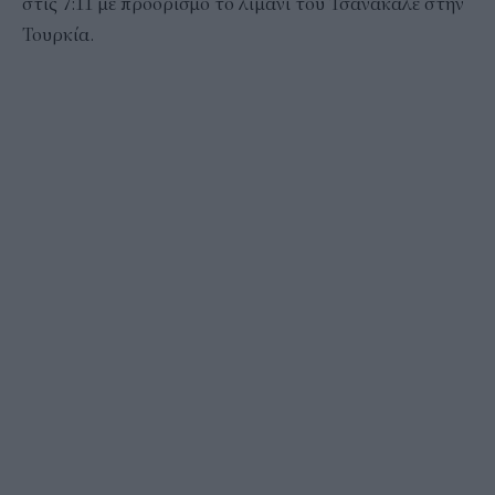
στις 7:11 με προορισμό το λιμάνι του Τσανάκαλε στην
Τουρκία.