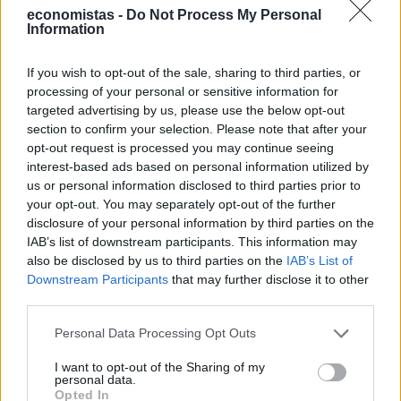
economistas -
Do Not Process My Personal
Information
If you wish to opt-out of the sale, sharing to third parties, or
processing of your personal or sensitive information for
targeted advertising by us, please use the below opt-out
section to confirm your selection. Please note that after your
ΚΟΙΝΩΝΙΑ
opt-out request is processed you may continue seeing
Αποζημιώσεις πυρόπληκτων: Αιτήσεις από
interest-based ads based on personal information utilized by
σήμερα – Σε 10 μέρες οι πρώτες πληρωμές
us or personal information disclosed to third parties prior to
your opt-out. You may separately opt-out of the further
Από σήμερα, Δευτέρα 10 Αυγούστου, ξεκινά η διαδικασία υποβολής
disclosure of your personal information by third parties on the
αιτήσεων για τις αποζημιώσεις των πολιτών που επλήγησαν από
IAB’s list of downstream participants. This information may
τις μεγάλες πυρκαγιές των προηγούμενων ημερών. Σύμφωνα με τον
also be disclosed by us to third parties on the
IAB’s List of
υφυπουργό Κλιματικής Κρίσης και Πολιτικής Προστασίας Κώστα
Downstream Participants
that may further disclose it to other
Κατσαφάδο, οι πρώτες πληρωμές μπορούν να γίνουν μέσα σε
third parties.
διάστημα δέκα ημερών από τη στιγμή που θα παραληφθεί από
τον δήμο το πρακτικό με τους δικαιούχους.
Personal Data Processing Opt Outs
NEWSROOM
/
10 Αυγ 2026
I want to opt-out of the Sharing of my
personal data.
Opted In