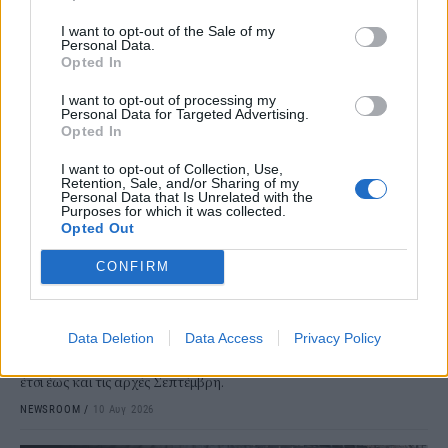
I want to opt-out of the Sale of my
Personal Data.
Opted In
I want to opt-out of processing my
Personal Data for Targeted Advertising.
Opted In
I want to opt-out of Collection, Use,
Retention, Sale, and/or Sharing of my
Personal Data that Is Unrelated with the
Purposes for which it was collected.
ΚΟΙΝΩΝΙΑ
Opted Out
ΜΜΜ: Πώς κινούνται Μετρό, ΗΣΑΠ, Τραμ
CONFIRM
και λεωφορεία τον Αύγουστο
Όσοι βρίσκεστε ακόμη στην Αθήνα σίγουρα έχετε παρατηρήσει την
αραίωση των δρομολογίων στα ΜΜΜ, αφού το θερινό πρόγραμμα
Data Deletion
Data Access
Privacy Policy
έχει τεθεί σε ισχύ από τις 27 Ιουνίου σε λεωφορεία και τρόλεϊ και
από τα τέλη Ιουλίου σε Μετρό και Τραμ και αναμένεται να μείνει
έτσι έως και τις αρχές Σεπτέμβρη.
NEWSROOM
/
10 Αυγ 2026