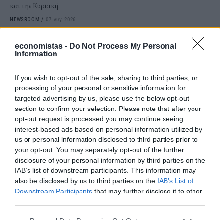
και την Κυριακή.
NEWSROOM
/
07 Αυγ 2026
economistas -
Do Not Process My Personal
Information
If you wish to opt-out of the sale, sharing to third parties, or
processing of your personal or sensitive information for
targeted advertising by us, please use the below opt-out
section to confirm your selection. Please note that after your
opt-out request is processed you may continue seeing
interest-based ads based on personal information utilized by
us or personal information disclosed to third parties prior to
your opt-out. You may separately opt-out of the further
ΚΟΙΝΩΝΙΑ
disclosure of your personal information by third parties on the
Ηλεκτρονικό "μάτι" σαρώνει τις παραλίες-
IAB’s list of downstream participants. This information may
also be disclosed by us to third parties on the
IAB’s List of
Τι έδειξαν οι έλεγχοι
Downstream Participants
that may further disclose it to other
Περισσότεροι από 1.500 έλεγχοι έχουν πραγματοποιηθεί μέχρι
third parties.
σήμερα σε πάνω από 300 παραλίες και 450 επιχειρήσεις σε
ολόκληρη τη χώρα, στο πλαίσιο της εντατικής εφαρμογής του