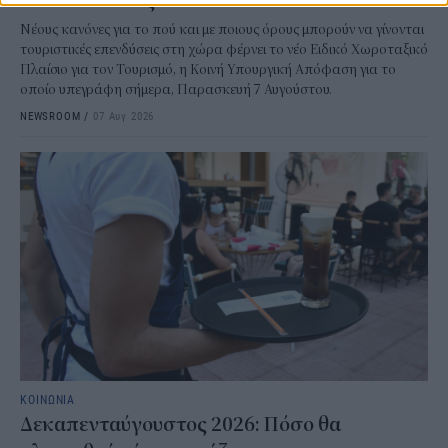
και επενδύσεις
Νέους κανόνες για το πού και με ποιους όρους μπορούν να γίνονται
τουριστικές επενδύσεις στη χώρα φέρνει το νέο Ειδικό Χωροταξικό
Πλαίσιο για τον Τουρισμό, η Κοινή Υπουργική Απόφαση για το
οποίο υπεγράφη σήμερα, Παρασκευή 7 Αυγούστου.
NEWSROOM
/
07 Αυγ 2026
ΚΟΙΝΩΝΙΑ
Δεκαπενταύγουστος 2026: Πόσο θα