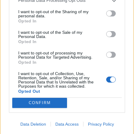
Personal Data Processing Opt Outs
νέου θεσμικού πλαισίου για την προστασία των αιγιαλών και των
παραλιών και τη διασφάλιση της ελεύθερης πρόσβασης των
I want to opt-out of the Sharing of my
personal data.
πολιτών.
Opted In
ΓΙΩΡΓΟΣ ΠΑΠΠΟΥΣ
/
07 Αυγ 2026
I want to opt-out of the Sale of my
Personal Data.
Opted In
I want to opt-out of processing my
Personal Data for Targeted Advertising.
Opted In
I want to opt-out of Collection, Use,
Retention, Sale, and/or Sharing of my
Personal Data that Is Unrelated with the
Purposes for which it was collected.
Opted Out
CONFIRM
ΚΟΙΝΩΝΙΑ
Υπεγράφη το νέο Ειδικό Χωροταξικό για τον
Data Deletion
Data Access
Privacy Policy
Τουρισμό: Τι αλλάζει για ξενοδοχεία, νησιά