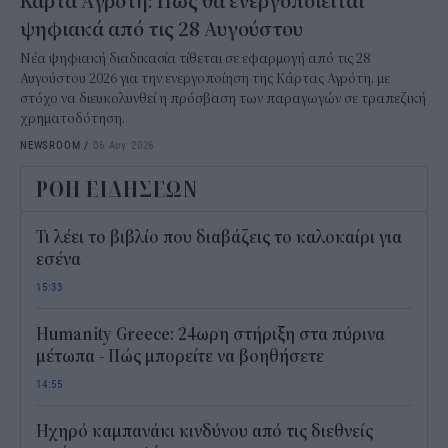
Κάρτα Αγρότη: Πώς θα ενεργοποιείται
ψηφιακά από τις 28 Αυγούστου
Νέα ψηφιακή διαδικασία τίθεται σε εφαρμογή από τις 28
Αυγούστου 2026 για την ενεργοποίηση της Κάρτας Αγρότη, με
στόχο να διευκολυνθεί η πρόσβαση των παραγωγών σε τραπεζική
χρηματοδότηση.
NEWSROOM
/
06 Αυγ 2026
ΡΟΗ ΕΙΔΗΣΕΩΝ
Τι λέει το βιβλίο που διαβάζεις το καλοκαίρι για
εσένα
15:33
Humanity Greece: 24ωρη στήριξη στα πύρινα
μέτωπα - Πώς μπορείτε να βοηθήσετε
14:55
Ηχηρό καμπανάκι κινδύνου από τις διεθνείς