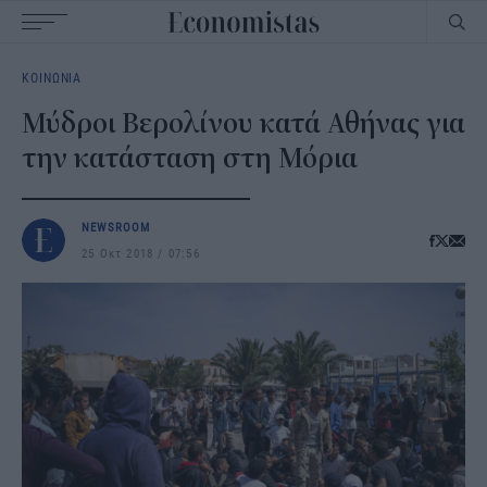
Main
ΚΟΙΝΩΝΙΑ
navigation
Μύδροι Βερολίνου κατά Αθήνας για
την κατάσταση στη Μόρια
NEWSROOM
25 Οκτ 2018
07:56