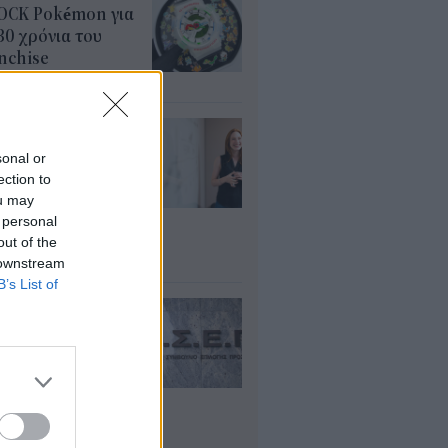
OCK Pokémon για
30 χρόνια του
nchise
υγ 2026
ρισμοί
αιδευτικών 2026:
sonal or
ε βγαίνουν τα
ection to
ματα και τι
ou may
πει να προσέξουν
 personal
υποψήφιοι
out of the
υγ 2026
 downstream
B’s List of
ΕΠ 6Κ/2026:
ευταία μέρα για
 μόνιμες
σλήψεις – Ποιοι
είς του
μοσίου ζητούν
οσωπικό