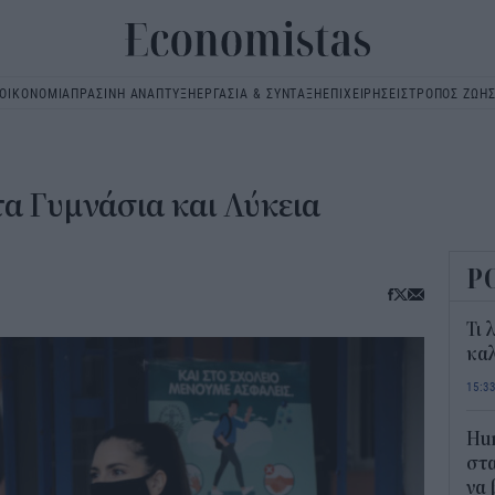
ΟΙΚΟΝΟΜΙΑ
ΠΡΑΣΙΝΗ ΑΝΑΠΤΥΞΗ
ΕΡΓΑΣΙΑ & ΣΥΝΤΑΞΗ
ΕΠΙΧΕΙΡΗΣΕΙΣ
ΤΡΟΠΟΣ ΖΩΗ
Main
navigation
τα Γυμνάσια και Λύκεια
Ρ
Τι 
καλ
15:3
Hum
στα
να