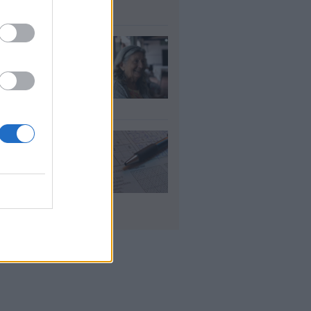
υγ 2026
τάξεις χηρείας:
οι θα δουν
λάσιο ποσό τέλος
γούστου
υγ 2026
 «μαθηματικό»
πο για 27
ανίσεις με μόλις
έα ρούχα στη
λίτσα
υγ 2026