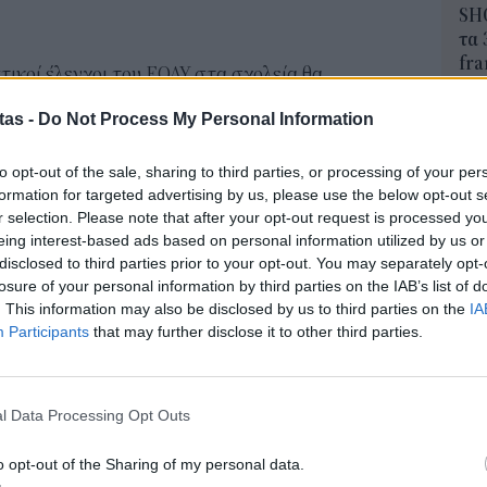
SH
τα 
fra
πτικοί έλεγχοι του ΕΟΔΥ στα σχολεία θα
06 Α
ι να είναι σε λειτουργία η ειδική πλατφόρμα για
tas -
Do Not Process My Personal Information
ευτικούς, μαθητές και μαθήτριες άνω των 16
Διο
εκπ
ονιστεί από το υπουργείο Παιδείας, ο έλεγχος αυτός
to opt-out of the sale, sharing to third parties, or processing of your per
Πότ
formation for targeted advertising by us, please use the below opt-out s
ει μία καλύτερη επιδημιολογική εικόνα των
ονό
r selection. Please note that after your opt-out request is processed y
πρέ
eing interest-based ads based on personal information utilized by us or
οι 
disclosed to third parties prior to your opt-out. You may separately opt-
ην «κόκκινη» ζώνη (επιπέδου Β) είναι οι εξής:
06 Α
losure of your personal information by third parties on the IAB’s list of
. This information may also be disclosed by us to third parties on the
IA
 ο Δήμος Εορδαίας της Περιφερειακής Ενότητας
Participants
that may further disclose it to other third parties.
ΑΣ
ανάγρας της Περιφερειακής Ενότητας Βοιωτίας, ο
Τελ
ς Ενότητας Λακωνίας, ο Δήμος Χαλκιδέων και ο
315
προ
τητας Δυστίων του Δήμου Κύμης-Αλιβερίου της
l Data Processing Opt Outs
φορ
 η Περιφερειακή Ενότητα Χαλκιδικής, η
Δη
o opt-out of the Sharing of my personal data.
 η Περιφερειακή Ενότητα Ζακύνθου, ο Δήμος
πρ