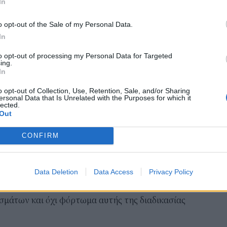
In
05 Α
ητας Αχαΐας, ο Δήμος Θήρας της Περιφερειακής
o opt-out of the Sale of my Personal Data.
 Ενότητα Μυκόνου και η Περιφέρεια Αττικής πλην
Συν
In
σων.
Ποι
διπ
to opt-out of processing my Personal Data for Targeted
γμα των γυμνασίων και των λυκείων έχει εκφράσει
ing.
Αυ
In
Εκπαίδευσης (ΟΛΜΕ), τονίζοντας ότι τα μέτρα
07 Α
οίο αναμένεται να λειτουργήσουν οι σχολικές
o opt-out of Collection, Use, Retention, Sale, and/or Sharing
ersonal Data that Is Unrelated with the Purposes for which it
Το
lected.
κόλ
Out
ε τον οποίο ανοίγουν τα σχολεία, αφενός δημιουργεί
εμφ
ενν
CONFIRM
αφετέρου, προδιαγράφει το νέο κλείσιμό τους το
βα
Ομοσπονδία.
05 Α
και δωρεάν, μαζικά και επαναλαμβανόμενα τεστ
Data Deletion
Data Access
Privacy Policy
κούς και μαθητές και να ληφθούν μέτρα «για την
σμάτων και όχι φόρτωμα αυτής της διαδικασίας