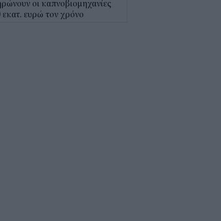
ρώνουν οι καπνοβιομηχανίες
 εκατ. ευρώ τον χρόνο
5
Α: Επίδομα περίπου 758 ευρώ
 δύο μήνες – Ποιοι γονείς το
αιούνται
4
κτρονικό "μάτι" σαρώνει τις
αλίες- Τι έδειξαν οι έλεγχοι
9
γράφη το νέο Ειδικό
οταξικό για τον Τουρισμό: Τι
άζει για ξενοδοχεία, νησιά και
νδύσεις
6