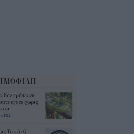
όσιο: Άκυρες από 1η
ωβρίου οι εγκύκλιοι που δεν
ρτώνται online
5
ΗΜΟΦΙΛΗ
τί δεν πρέπει να
άτε crocs χωρίς
λτσα
υγ 2026
io: Το νέο G-