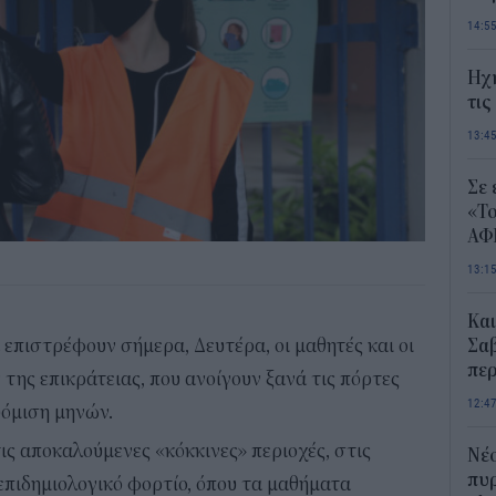
14:5
Ηχ
τις
13:4
Σε 
«Το
ΑΦ
13:1
Και
α επιστρέφουν σήμερα, Δευτέρα, οι μαθητές και οι
Σαβ
περ
της επικράτειας, που ανοίγουν ξανά τις πόρτες
12:4
υόμιση μηνών.
ις αποκαλούμενες «κόκκινες» περιοχές, στις
Νέο
πυρ
επιδημιολογικό φορτίο, όπου τα μαθήματα