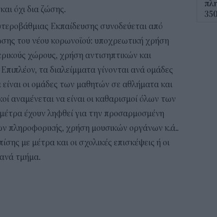
πλη
και όχι δια ζώσης.
350
υτεροβάθμιας Εκπαίδευσης συνοδεύεται από
12:1
σης του νέου κορωνοϊού: υποχρεωτική χρήση
ΔΥΠ
ερικούς χώρους, χρήση αντισηπτικών και
για
Επιπλέον, τα διαλείμματα γίνονται ανά ομάδες
δικ
 είναι οι ομάδες των μαθητών σε αθλήματα και
11:3
οί αναμένεται να είναι οι καθαρισμοί όλων των
Ηλε
 μέτρα έχουν ληφθεί για την προσαρμοσμένη
παρ
ων πληροφορικής, χρήση μουσικών οργάνων κ.ά..
11:0
πίσης με μέτρα και οι σχολικές επισκέψεις ή οι
 ανά τμήμα.
Υπε
Χωρ
αλλ
επε
10:5