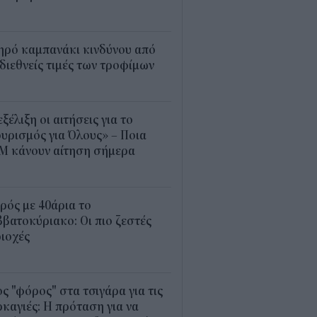
5
ηρό καμπανάκι κινδύνου από
 διεθνείς τιμές των τροφίμων
5
εξέλιξη οι αιτήσεις για το
υρισμός για Όλους» – Ποια
Μ κάνουν αίτηση σήμερα
5
ρός με 40άρια το
βατοκύριακο: Οι πιο ζεστές
ιοχές
7
ς "φόρος" στα τσιγάρα για τις
καγιές: Η πρόταση για να