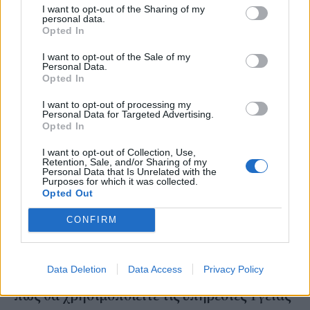
ευθύνης απέναντι στους πυρόπληκτους, ενημερώνει για τα
I want to opt-out of the Sharing of my
απαραίτητα μέτρα προστασίας και καθαρισμού που πρέπει να
personal data.
τηρούνται μετά από πυρκαγιά, ώστε να διασφαλιστεί η υγεία και η
Opted In
ασφάλεια των πολιτών.
I want to opt-out of the Sale of my
NEWSROOM
/
04 Αυγ 2026
Personal Data.
Opted In
I want to opt-out of processing my
Personal Data for Targeted Advertising.
Opted In
I want to opt-out of Collection, Use,
Retention, Sale, and/or Sharing of my
Personal Data that Is Unrelated with the
Purposes for which it was collected.
Opted Out
CONFIRM
ΚΟΙΝΩΝΙΑ
Data Deletion
Data Access
Privacy Policy
Εφαρμογή 1566 στο κινητό: Τι αλλάζει και
πώς θα χρησιμοποιείτε τις υπηρεσίες Υγείας