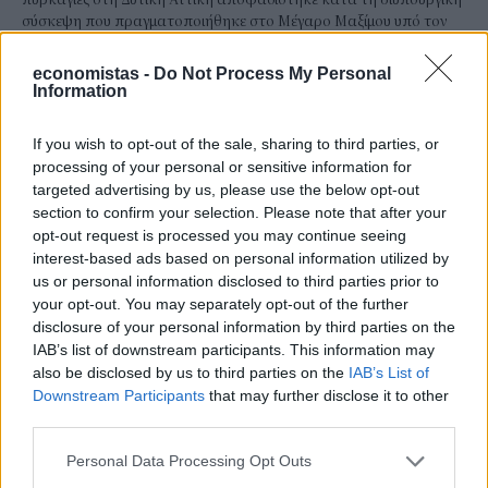
σύσκεψη που πραγματοποιήθηκε στο Μέγαρο Μαξίμου υπό τον
πρωθυπουργό Κυριάκο Μητσοτάκη.
NEWSROOM
/
05 Αυγ 2026
economistas -
Do Not Process My Personal
Information
If you wish to opt-out of the sale, sharing to third parties, or
processing of your personal or sensitive information for
targeted advertising by us, please use the below opt-out
section to confirm your selection. Please note that after your
opt-out request is processed you may continue seeing
interest-based ads based on personal information utilized by
us or personal information disclosed to third parties prior to
your opt-out. You may separately opt-out of the further
disclosure of your personal information by third parties on the
IAB’s list of downstream participants. This information may
also be disclosed by us to third parties on the
IAB’s List of
ΚΟΙΝΩΝΙΑ
Downstream Participants
that may further disclose it to other
Ελληνικός Ερυθρός Σταυρός: 10 βασικές
third parties.
συμβουλές προστασίας μετά από πυρκαγιά
Personal Data Processing Opt Outs
Ο Τομέας Υγείας του Ελληνικού Ερυθρού Σταυρού, με αίσθημα