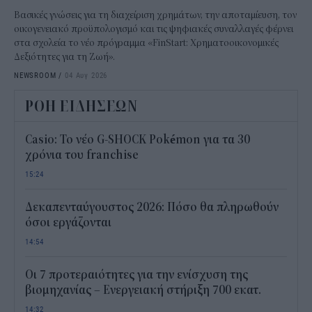
Βασικές γνώσεις για τη διαχείριση χρημάτων, την αποταμίευση, τον
οικογενειακό προϋπολογισμό και τις ψηφιακές συναλλαγές φέρνει
στα σχολεία το νέο πρόγραμμα «FinStart: Χρηματοοικονομικές
Δεξιότητες για τη Ζωή».
NEWSROOM
/
04 Αυγ 2026
ΡΟΗ ΕΙΔΗΣΕΩΝ
Casio: Το νέο G-SHOCK Pokémon για τα 30
χρόνια του franchise
15:24
Δεκαπενταύγουστος 2026: Πόσο θα πληρωθούν
όσοι εργάζονται
14:54
Οι 7 προτεραιότητες για την ενίσχυση της
βιομηχανίας – Ενεργειακή στήριξη 700 εκατ.
14:32