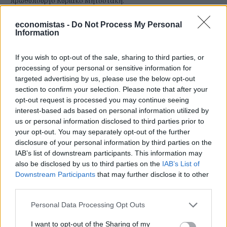
πρωθυπουργό Κυριάκο Μητσοτάκη.
NEWSROOM
/
05 Αυγ 2026
economistas -
Do Not Process My Personal
Information
If you wish to opt-out of the sale, sharing to third parties, or
processing of your personal or sensitive information for
targeted advertising by us, please use the below opt-out
section to confirm your selection. Please note that after your
opt-out request is processed you may continue seeing
interest-based ads based on personal information utilized by
us or personal information disclosed to third parties prior to
your opt-out. You may separately opt-out of the further
disclosure of your personal information by third parties on the
IAB’s list of downstream participants. This information may
ΚΟΙΝΩΝΙΑ
also be disclosed by us to third parties on the
IAB’s List of
Ελληνικός Ερυθρός Σταυρός: 10 βασικές
Downstream Participants
that may further disclose it to other
συμβουλές προστασίας μετά από πυρκαγιά
third parties.
Ο Τομέας Υγείας του Ελληνικού Ερυθρού Σταυρού, με αίσθημα
Personal Data Processing Opt Outs
ευθύνης απέναντι στους πυρόπληκτους, ενημερώνει για τα
απαραίτητα μέτρα προστασίας και καθαρισμού που πρέπει να
I want to opt-out of the Sharing of my