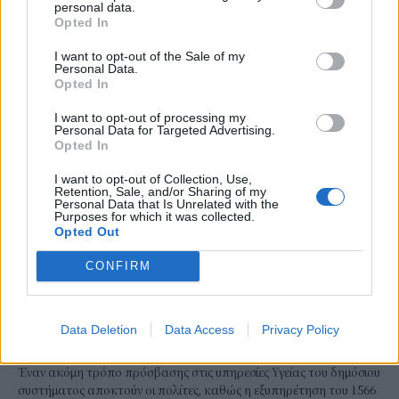
τηρούνται μετά από πυρκαγιά, ώστε να διασφαλιστεί η υγεία και η
personal data.
Opted In
ασφάλεια των πολιτών.
NEWSROOM
/
04 Αυγ 2026
I want to opt-out of the Sale of my
Personal Data.
Opted In
I want to opt-out of processing my
Personal Data for Targeted Advertising.
Opted In
I want to opt-out of Collection, Use,
Retention, Sale, and/or Sharing of my
Personal Data that Is Unrelated with the
Purposes for which it was collected.
Opted Out
CONFIRM
ΚΟΙΝΩΝΙΑ
Εφαρμογή 1566 στο κινητό: Τι αλλάζει και
Data Deletion
Data Access
Privacy Policy
πώς θα χρησιμοποιείτε τις υπηρεσίες Υγείας
Έναν ακόμη τρόπο πρόσβασης στις υπηρεσίες Υγείας του δημόσιου
συστήματος αποκτούν οι πολίτες, καθώς η εξυπηρέτηση του 1566