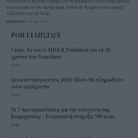
οικογενειακό προϋπολογισμό και τις ψηφιακές συναλλαγές φέρνει
στα σχολεία το νέο πρόγραμμα «FinStart: Χρηματοοικονομικές
Δεξιότητες για τη Ζωή».
NEWSROOM
/
04 Αυγ 2026
ΡΟΗ ΕΙΔΗΣΕΩΝ
Casio: Το νέο G-SHOCK Pokémon για τα 30
χρόνια του franchise
15:24
Δεκαπενταύγουστος 2026: Πόσο θα πληρωθούν
όσοι εργάζονται
14:54
Οι 7 προτεραιότητες για την ενίσχυση της
βιομηχανίας – Ενεργειακή στήριξη 700 εκατ.
14:32