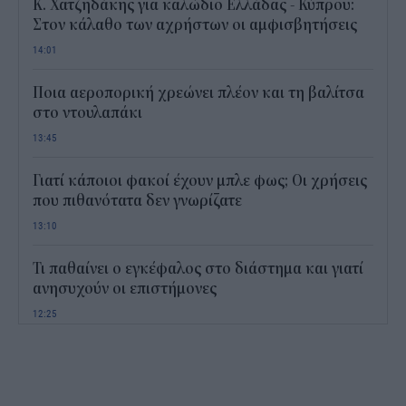
Κ. Χατζηδάκης για καλώδιο Ελλάδας - Κύπρου:
Στον κάλαθο των αχρήστων οι αμφισβητήσεις
14:01
Ποια αεροπορική χρεώνει πλέον και τη βαλίτσα
στο ντουλαπάκι
13:45
Γιατί κάποιοι φακοί έχουν μπλε φως; Οι χρήσεις
που πιθανότατα δεν γνωρίζατε
13:10
Τι παθαίνει ο εγκέφαλος στο διάστημα και γιατί
ανησυχούν οι επιστήμονες
12:25
Παιδικοί σταθμοί ΕΣΠΑ 2026 - 2027: Πότε
αναμένονται τα προσωρινά αποτελέσματα για τα
voucher