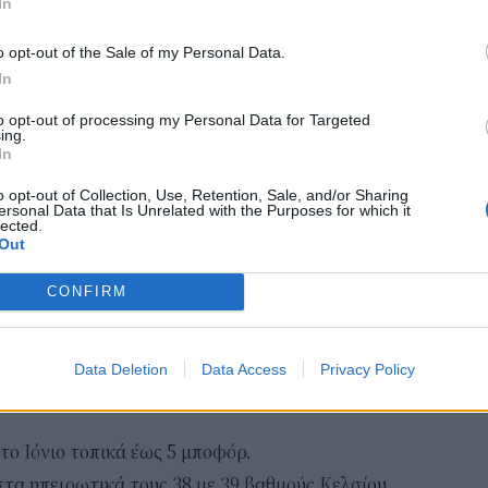
ου.
In
 33 και στα νησιά του Ιονίου, τα Δωδεκάνησα και
e-Ε
o opt-out of the Sale of my Personal Data.
Κελσίου.
δικ
In
πρ
νά περιοχή σήμερα Τετάρτη (12/7)
ευ
to opt-out of processing my Personal Data for Targeted
ing.
04 Α
In
ρες νεφώσεις το μεσημέρι - απόγευμα στα ορεινά
Εκπ
o opt-out of Collection, Use, Retention, Sale, and/or Sharing
ersonal Data that Is Unrelated with the Purposes for which it
ς και της Θράκης.
(5/
lected.
αιτ
ρ και πρόσκαιρα τις μεσημβρινές και
Out
μόν
-παραθαλάσσια νότιοι με την ίδια ένταση.
04 Α
CONFIRM
7 και τοπικά στην κεντρική Μακεδονία έως 38
Data Deletion
Data Access
Privacy Policy
ΙΚΗ ΣΤΕΡΕΑ, ΔΥΤΙΚΗ ΠΕΛΟΠΟΝΝΗΣΟΣ
στο Ιόνιο τοπικά έως 5 μποφόρ.
στα ηπειρωτικά τους 38 με 39 βαθμούς Κελσίου.