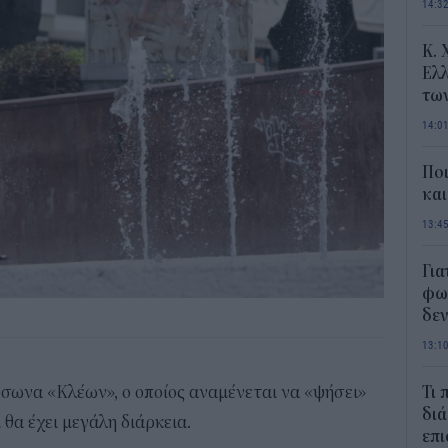
14:3
Κ. 
Ελλ
τω
14:0
Ποι
και
13:4
Για
φως
δεν
13:1
σωνα «Κλέων», ο οποίος αναμένεται να «ψήσει»
Τι 
διά
 θα έχει μεγάλη διάρκεια.
επ