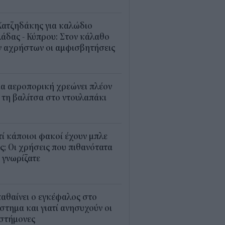
2
Χατζηδάκης για καλώδιο
άδας - Κύπρου: Στον κάλαθο
ν αχρήστων οι αμφισβητήσεις
1
α αεροπορική χρεώνει πλέον
 τη βαλίτσα στο ντουλαπάκι
5
τί κάποιοι φακοί έχουν μπλε
; Οι χρήσεις που πιθανότατα
 γνωρίζατε
0
παθαίνει ο εγκέφαλος στο
στημα και γιατί ανησυχούν οι
ιστήμονες