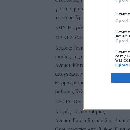
Θεσσαλίας τους 40 βαθμούς Κελσί
Opted 
γ. στη νησιωτική χώρα τους 32 με
I want t
τη νότια Κρήτη τους 35 βαθμούς 
Opted 
ΕΜΥ: Η πρόγνωση του καιρού α
I want 
Advertis
ΜΑΚΕΔΟΝΙΑ, ΘΡΑΚΗ
Opted 
Καιρός: Γενικά αίθριος. Πρόσκαι
I want t
of my P
κυρίως της ανατολικής Μακεδονία
was col
Ανεμοι: Μεταβλητοί 3 με 4 μποφό
Opted 
απογευματινές ώρες στα θαλάσσια
Θερμοκρασία: Από 19 έως 36 με 3
βαθμούς Κελσίου.
ΝΗΣΙΑ ΙΟΝΙΟΥ, ΗΠΕΙΡΟΣ, ΔΥΤ
Καιρός: Γενικά αίθριος.
Ανεμοι: Βορειοδυτικοί 3 με 4 και 
Θερμοκρασία: Από 20 έως 35 και 