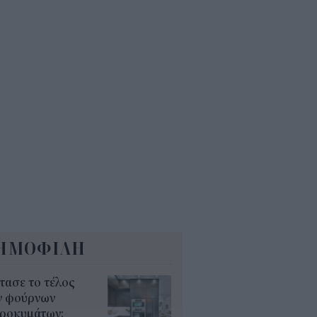
τα Αγρότη: Πώς θα
ργοποιείται ψηφιακά από τις 28
γούστου
9
τί δεν πρέπει να φοράτε crocs
ρίς κάλτσα
0
ΗΜΟΦΙΛΗ
τασε το τέλος
ν φούρνων
κροκυμάτων;