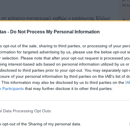
04 Α
ι σε κόκκινο συναγερμό, καθώς ο καύσωνας Κλέων
Συν
ώρα για αρκετές ημέρες.
μπο
tas -
Do Not Process My Personal Information
αν
ο υπουργείο Πολιτικής Προστασίας με τη
20.
υπουργών, όλα τα μέτρα για την προστασία των
to opt-out of the sale, sharing to third parties, or processing of your per
πρέ
formation for targeted advertising by us, please use the below opt-out s
04 Α
r selection. Please note that after your opt-out request is processed y
eing interest-based ads based on personal information utilized by us or
α σήμερα Τετάρτη (12/7)
Πώς
disclosed to third parties prior to your opt-out. You may separately opt-
μπα
υν από βόρειες διευθύνσεις 3 με 4, στο Ιόνιο έως
losure of your personal information by third parties on the IAB’s list of
χρη
. This information may also be disclosed by us to third parties on the
IA
οφόρ.
κιν
Participants
that may further disclose it to other third parties.
03 Α
σουν κυρίως στα κεντρικά και νότια ηπειρωτικά
ηπειρωτικά τους 36 με 37 βαθμούς και στην
Συν
ούς Κελσίου.
l Data Processing Opt Outs
αλλ
φαν
38 με 39 και στο εσωτερικό της Στερεάς και της
o opt-out of the Sharing of my personal data.
03 Α