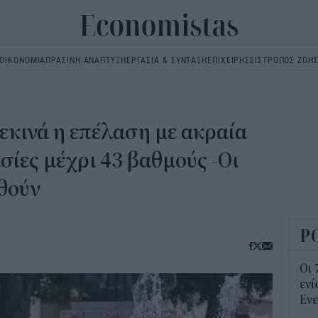
ΟΙΚΟΝΟΜΙΑ
ΠΡΑΣΙΝΗ ΑΝΑΠΤΥΞΗ
ΕΡΓΑΣΙΑ & ΣΥΝΤΑΞΗ
ΕΠΙΧΕΙΡΗΣΕΙΣ
ΤΡΟΠΟΣ ΖΩΗ
Main
navigation
εκινά η επέλαση με ακραία
σίες μέχρι 43 βαθμούς -Οι
θούν
Ρ
Οι 
ενί
Ενε