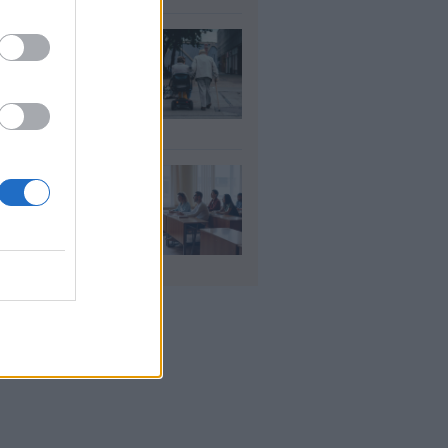
ΦΚΑ: Ποιοι
αιούνται
οσαύξηση έως 846
ρώ στη σύνταξη
υγ 2026
αιδευτικοί: Αύριο
8) ξεκινούν οι
ήσεις για 5.017
ιμους διορισμούς
υγ 2026