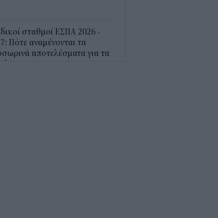
5
δικοί σταθμοί ΕΣΠΑ 2026 -
7: Πότε αναμένονται τα
σωρινά αποτελέσματα για τα
ucher
0
ρδαλιάς: Με το Παρατηρητήριο
γων αποκτούμε ένα από τα
ώτα ολοκληρωμένα ψηφιακά
γαλεία στην Ευρώπη
7
ΕΚΕΠΕ: Άνοιξε η πλατφόρμα
 ΑΑΔΕ για ενισχύσεις de
imis ύψους 24,6 εκατ.
8