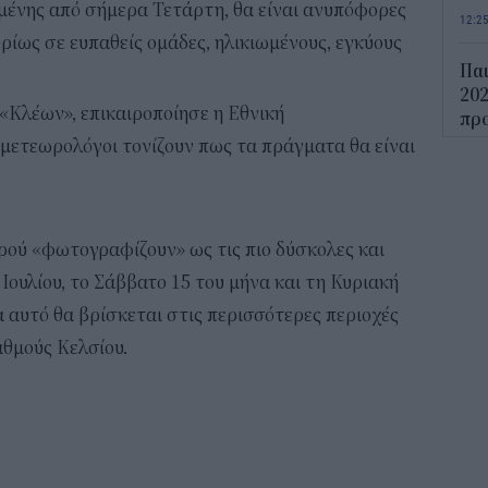
ομένης από σήμερα Τετάρτη, θα είναι ανυπόφορες
12:2
ρίως σε ευπαθείς ομάδες, ηλικιωμένους, εγκύους
Παι
202
«Κλέων», επικαιροποίησε η Εθνική
προ
vo
μετεωρολόγοι τονίζουν πως τα πράγματα θα είναι
11:5
Χα
ρού «φωτογραφίζουν» ως τις πιο δύσκολες και
Έρ
πρ
Ιουλίου, το Σάββατο 15 του μήνα και τη Κυριακή
ερ
α αυτό θα βρίσκεται στις περισσότερες περιοχές
11:2
αθμούς Κελσίου.
ΟΠ
της
min
11:0