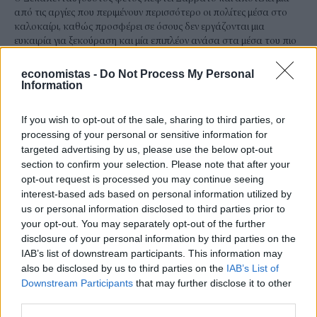
από τις αργίες που περιμένουν περισσότερο οι πολίτες μέσα στο
καλοκαίρι, καθώς προσφέρει σε όσους δεν εργάζονται μια
ευκαιρία για ξεκούραση και μία επιπλέον ανάσα στα μέσα του πιο
ζεστού μήνα.
NEWSROOM
economistas -
/
06 Αυγ 2026
Do Not Process My Personal
Information
If you wish to opt-out of the sale, sharing to third parties, or
processing of your personal or sensitive information for
targeted advertising by us, please use the below opt-out
section to confirm your selection. Please note that after your
opt-out request is processed you may continue seeing
interest-based ads based on personal information utilized by
us or personal information disclosed to third parties prior to
your opt-out. You may separately opt-out of the further
disclosure of your personal information by third parties on the
IAB’s list of downstream participants. This information may
also be disclosed by us to third parties on the
IAB’s List of
ΚΟΙΝΩΝΙΑ
Downstream Participants
that may further disclose it to other
Κάρτα Αγρότη: Πώς θα ενεργοποιείται
third parties.
ψηφιακά από τις 28 Αυγούστου