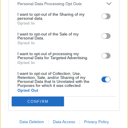
Personal Data Processing Opt Outs
Νέα ψηφιακή διαδικασία τίθεται σε εφαρμογή από τις 28
Αυγούστου 2026 για την ενεργοποίηση της Κάρτας Αγρότη, με
I want to opt-out of the Sharing of my
στόχο να διευκολυνθεί η πρόσβαση των παραγωγών σε τραπεζική
personal data.
Opted In
χρηματοδότηση.
NEWSROOM
/
06 Αυγ 2026
I want to opt-out of the Sale of my
Personal Data.
Opted In
I want to opt-out of processing my
Personal Data for Targeted Advertising.
Opted In
I want to opt-out of Collection, Use,
Retention, Sale, and/or Sharing of my
Personal Data that Is Unrelated with the
Purposes for which it was collected.
Opted Out
CONFIRM
ΚΟΙΝΩΝΙΑ
Πυρκαγιές: Τα μέτρα στήριξης που
Data Deletion
Data Access
Privacy Policy
αποφασίστηκαν για πολίτες και