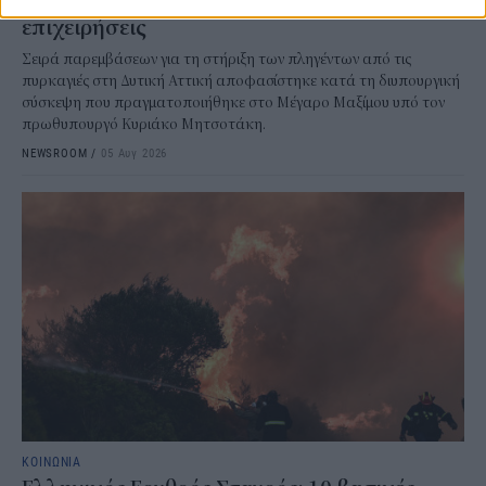
επιχειρήσεις
Σειρά παρεμβάσεων για τη στήριξη των πληγέντων από τις
πυρκαγιές στη Δυτική Αττική αποφασίστηκε κατά τη διυπουργική
σύσκεψη που πραγματοποιήθηκε στο Μέγαρο Μαξίμου υπό τον
πρωθυπουργό Κυριάκο Μητσοτάκη.
NEWSROOM
/
05 Αυγ 2026
ΚΟΙΝΩΝΙΑ