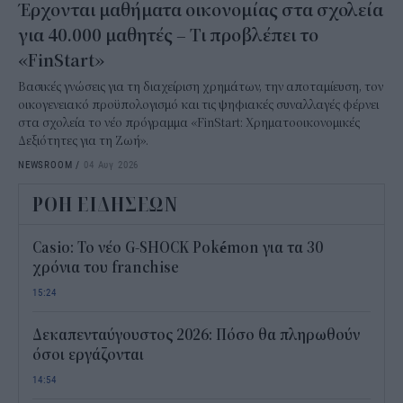
Έρχονται μαθήματα οικονομίας στα σχολεία
για 40.000 μαθητές – Τι προβλέπει το
«FinStart»
Βασικές γνώσεις για τη διαχείριση χρημάτων, την αποταμίευση, τον
οικογενειακό προϋπολογισμό και τις ψηφιακές συναλλαγές φέρνει
στα σχολεία το νέο πρόγραμμα «FinStart: Χρηματοοικονομικές
Δεξιότητες για τη Ζωή».
NEWSROOM
/
04 Αυγ 2026
ΡΟΗ ΕΙΔΗΣΕΩΝ
Casio: Το νέο G-SHOCK Pokémon για τα 30
χρόνια του franchise
15:24
Δεκαπενταύγουστος 2026: Πόσο θα πληρωθούν
όσοι εργάζονται
14:54