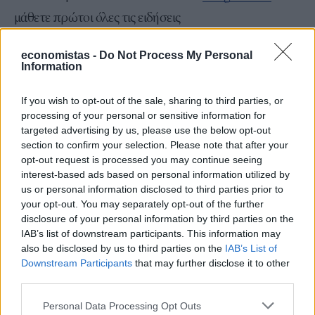
μάθετε πρώτοι όλες τις ειδήσεις
Δείτε όλες τις τελευταίες
Ειδήσεις
από την Ελλάδα και
economistas -
Do Not Process My Personal
τον Κόσμο, στο
Information
If you wish to opt-out of the sale, sharing to third parties, or
TAGS
processing of your personal or sensitive information for
Άδωνις Γεωργιάδης
καρκίνος
Νίκος Παπαθανάσης
targeted advertising by us, please use the below opt-out
section to confirm your selection. Please note that after your
Δημήτρης Παπαστεργίου
opt-out request is processed you may continue seeing
interest-based ads based on personal information utilized by
us or personal information disclosed to third parties prior to
your opt-out. You may separately opt-out of the further
ΣΧΕΤΙΚΑ
disclosure of your personal information by third parties on the
IAB’s list of downstream participants. This information may
also be disclosed by us to third parties on the
IAB’s List of
Downstream Participants
that may further disclose it to other
third parties.
Personal Data Processing Opt Outs