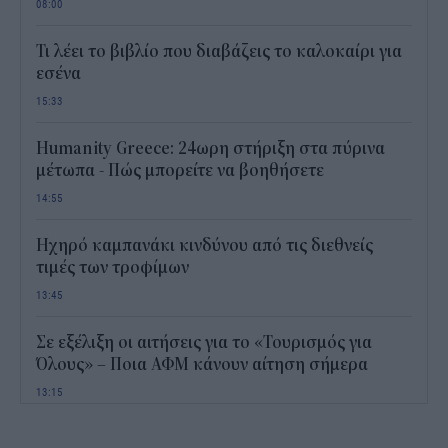
08:00
Τι λέει το βιβλίο που διαβάζεις το καλοκαίρι για
εσένα
15:33
Humanity Greece: 24ωρη στήριξη στα πύρινα
μέτωπα - Πώς μπορείτε να βοηθήσετε
14:55
Ηχηρό καμπανάκι κινδύνου από τις διεθνείς
τιμές των τροφίμων
13:45
Σε εξέλιξη οι αιτήσεις για το «Τουρισμός για
Όλους» – Ποια ΑΦΜ κάνουν αίτηση σήμερα
13:15
Καιρός με 40άρια το Σαββατοκύριακο: Οι πιο