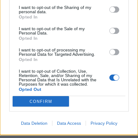
I want to opt-out of the Sharing of my
personal data.
Opted In
I want to opt-out of the Sale of my
Personal Data.
Opted In
ΚΟΙΝΩΝΙΑ
Humanity Greece: 24ωρη στήριξη στα
I want to opt-out of processing my
Personal Data for Targeted Advertising.
πύρινα μέτωπα - Πώς μπορείτε να
Opted In
βοηθήσετε
I want to opt-out of Collection, Use,
Retention, Sale, and/or Sharing of my
Η Humanity Greece συνεχίζει αδιάκοπα την ανθρωπιστική της
Personal Data that Is Unrelated with the
κινητοποίηση για τις πυρκαγιές που πλήττουν τη χώρα, με 24ωρη
Purposes for which it was collected.
παρουσία όπου καταγράφεται ανάγκη. Τις τελευταίες ημέρες, η
Opted Out
Ομάδα Άμεσης Επέμβασης της οργάνωσης έχει υποστηρίξει
δυνάμεις και τοπικές κοινωνίες σε Βοιωτία, Πόρτο Γερμενό,
CONFIRM
Ρέθυμνο και άλλες πληγείσες περιοχές, παρέχοντας νερό, τρόφιμα,
γεύματα, είδη πρώτης ανάγκης και υγειονομικό υλικό σε
πυροσβέστες, εθελοντές και πολίτες.
Data Deletion
Data Access
Privacy Policy
NEWSROOM
/
07 Αυγ 2026