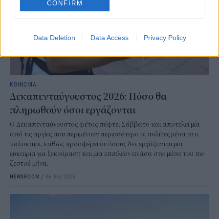
CONFIRM
Data Deletion
Data Access
Privacy Policy
ΚΟΙΝΩΝΙΑ
Δεκαπενταύγουστος 2026: Πόσο θα
πληρωθούν όσοι εργάζονται
Ο Δεκαπενταύγουστος φέτος πέφτει Σάββατο και αποτελεί μία
από τις αργίες που περιμένουν περισσότερο οι πολίτες μέσα στο
καλοκαίρι, καθώς προσφέρει σε όσους δεν εργάζονται μια
ευκαιρία για ξεκούραση και μία επιπλέον ανάσα στα μέσα του πιο
ζεστού μήνα.
NEWSROOM
/
06 Αυγ 2026