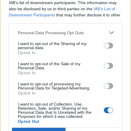
IAB’s list of downstream participants. This information may
also be disclosed by us to third parties on the
IAB’s List of
Downstream Participants
that may further disclose it to other
third parties.
Personal Data Processing Opt Outs
ΚΟΙΝΩΝΙΑ
I want to opt-out of the Sharing of my
Υπεγράφη το νέο Ειδικό Χωροταξικό για τον
personal data.
Opted In
Τουρισμό: Τι αλλάζει για ξενοδοχεία, νησιά
και επενδύσεις
I want to opt-out of the Sale of my
Personal Data.
Opted In
Νέους κανόνες για το πού και με ποιους όρους μπορούν να γίνονται
τουριστικές επενδύσεις στη χώρα φέρνει το νέο Ειδικό Χωροταξικό
I want to opt-out of processing my
Πλαίσιο για τον Τουρισμό, η Κοινή Υπουργική Απόφαση για το
Personal Data for Targeted Advertising.
οποίο υπεγράφη σήμερα, Παρασκευή 7 Αυγούστου.
Opted In
NEWSROOM
/
07 Αυγ 2026
I want to opt-out of Collection, Use,
Retention, Sale, and/or Sharing of my
Personal Data that Is Unrelated with the
Purposes for which it was collected.
Opted Out