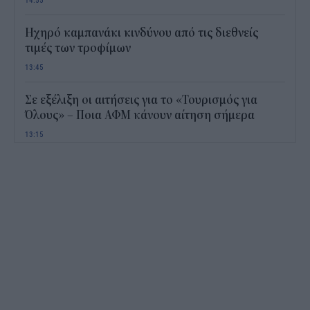
Ηχηρό καμπανάκι κινδύνου από τις διεθνείς
τιμές των τροφίμων
13:45
Σε εξέλιξη οι αιτήσεις για το «Τουρισμός για
Όλους» – Ποια ΑΦΜ κάνουν αίτηση σήμερα
13:15
Καιρός με 40άρια το Σαββατοκύριακο: Οι πιο
ζεστές περιοχές
12:47
Νέος "φόρος" στα τσιγάρα για τις πυρκαγιές: Η
πρόταση για να πληρώνουν οι καπνοβιομηχανίες
350 εκατ. ευρώ τον χρόνο
12:15