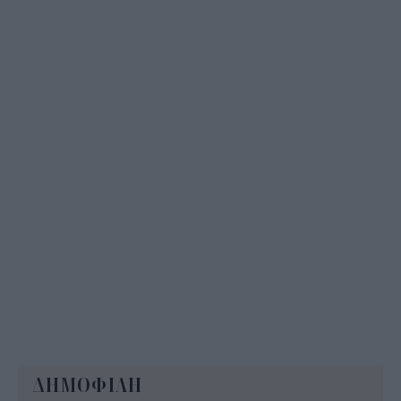
ΔΥΠΑ: Επίδομα περίπου 758 ευρώ για δύο μήνες
– Ποιοι γονείς το δικαιούνται
11:34
ΔΗΜΟΦΙΛΗ