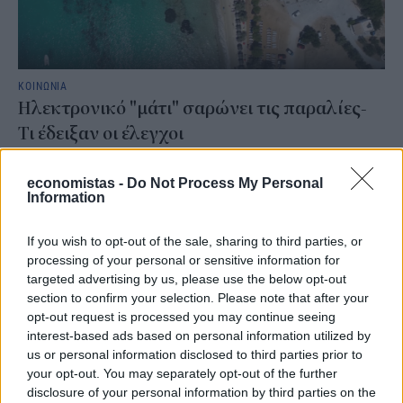
ΚΟΙΝΩΝΙΑ
Ηλεκτρονικό "μάτι" σαρώνει τις παραλίες-
Τι έδειξαν οι έλεγχοι
Περισσότεροι από 1.500 έλεγχοι έχουν πραγματοποιηθεί μέχρι
σήμερα σε πάνω από 300 παραλίες και 450 επιχειρήσεις σε
economistas -
Do Not Process My Personal
ολόκληρη τη χώρα, στο πλαίσιο της εντατικής εφαρμογής του
Information
νέου θεσμικού πλαισίου για την προστασία των αιγιαλών και των
παραλιών και τη διασφάλιση της ελεύθερης πρόσβασης των
If you wish to opt-out of the sale, sharing to third parties, or
πολιτών.
processing of your personal or sensitive information for
ΓΙΩΡΓΟΣ ΠΑΠΠΟΥΣ
/
07 Αυγ 2026
targeted advertising by us, please use the below opt-out
section to confirm your selection. Please note that after your
opt-out request is processed you may continue seeing
interest-based ads based on personal information utilized by
us or personal information disclosed to third parties prior to
your opt-out. You may separately opt-out of the further
disclosure of your personal information by third parties on the