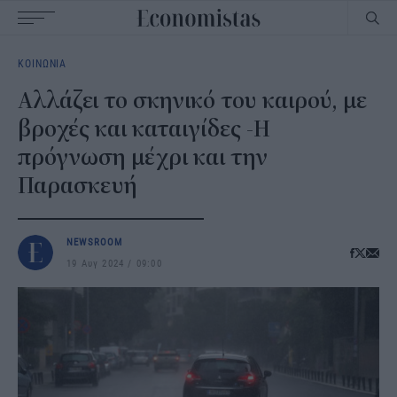
Main
ΚΟΙΝΩΝΙΑ
navigation
Αλλάζει το σκηνικό του καιρού, με
βροχές και καταιγίδες -Η
πρόγνωση μέχρι και την
Παρασκευή
NEWSROOM
19 Αυγ 2024
09:00