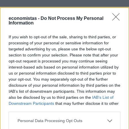
economistas -
Do Not Process My Personal
Information
If you wish to opt-out of the sale, sharing to third parties, or
processing of your personal or sensitive information for
targeted advertising by us, please use the below opt-out
section to confirm your selection. Please note that after your
opt-out request is processed you may continue seeing
interest-based ads based on personal information utilized by
us or personal information disclosed to third parties prior to
your opt-out. You may separately opt-out of the further
ΠΡΟΓΝΩΣΗ ΓΙΑ ΤΗΝ ΤΕΤΑΡΤΗ 21-08-
disclosure of your personal information by third parties on the
2024
IAB’s list of downstream participants. This information may
also be disclosed by us to third parties on the
IAB’s List of
Στις Κυκλάδες, τα νησιά του ανατολικού Αιγαίου και
Downstream Participants
that may further disclose it to other
τα Δωδεκάνησα, προβλέπεται γενικά αίθριος καιρός,
third parties.
με πρόσκαιρες νεφώσεις στα βορειότερα νησιά το
Personal Data Processing Opt Outs
μεσημέρι και το απόγευμα. Στην υπόλοιπη χώρα