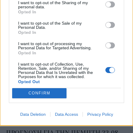
παροδικές νεφώσεις με τοπικές βροχές. Μεμονωμένες
I want to opt-out of the Sharing of my
personal data.
καταιγίδες θα εκδηλωθούν στα βόρεια και τις
Opted In
μεσημβρινές - απογευματινές ώρες και στα υπόλοιπα
I want to opt-out of the Sale of my
ηπειρωτικά τμήματα και την Κρήτη. Το βράδυ ο
Personal Data.
Opted In
καιρός θα βελτιωθεί.
I want to opt-out of processing my
Η ορατότητα στα δυτικά τις πρωινές ώρες θα είναι
Personal Data for Targeted Advertising.
Opted In
κατά τόπους περιορισμένη.
Οι άνεμοι θα πνέουν δυτικοί βορειοδυτικοί 4 με 5 και
I want to opt-out of Collection, Use,
Retention, Sale, and/or Sharing of my
στα πελάγη τοπικά 6 μποφόρ, και μόνο το πρωί στα
Personal Data that Is Unrelated with the
Purposes for which it was collected.
βορειοανατολικά θα είναι βορειοανατολικοί έως 5
Opted Out
μποφόρ.
CONFIRM
Η θερμοκρασία δεν θα σημειώσει αξιόλογη μεταβολή.
Θα φτάσει στα βορειοδυτικά και τις Κυκλάδες τους 30
με 32 βαθμούς και στην υπόλοιπη χώρα τους με 34 με
Data Deletion
Data Access
Privacy Policy
36 βαθμούς Κελσίου.
ΠΡΟΓΝΩΣΗ ΓΙΑ ΤΗΝ ΠΕΜΠΤΗ 22-08-