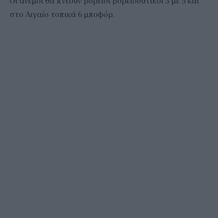
Οι άνεμοι θα πνέουν βόρειοι βορειοδυτικοί 3 με 5 και
στο Αιγαίο τοπικά 6 μποφόρ.