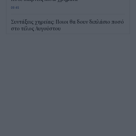
09:45
Συντάξεις χηρείας: Ποιοι θα δουν διπλάσιο ποσό
στο τέλος Αυγούστου
09:14
Ρεύμα: Πότε θα μπλοκάρει η αλλαγή παρόχου –
Τι αλλάζει για όσους έχουν χρέη
08:44
Η νευρικότητα στον Περσικό και τις διεθνείς
αγορές κρατά ψηλά τις τιμές των καυσίμων
08:22
Casio: Το νέο G-SHOCK Pokémon για τα 30
χρόνια του franchise
15:24