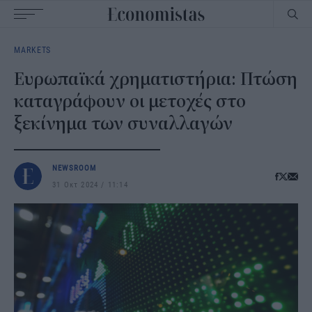
Main
MARKETS
navigation
Ευρωπαϊκά χρηματιστήρια: Πτώση
καταγράφουν οι μετοχές στο
ξεκίνημα των συναλλαγών
NEWSROOM
31 Οκτ 2024
11:14