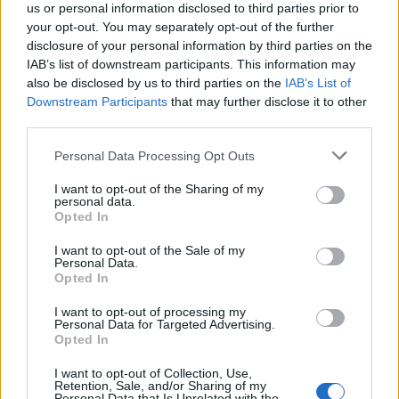
us or personal information disclosed to third parties prior to
επιφυλακή
your opt-out. You may separately opt-out of the further
disclosure of your personal information by third parties on the
Του Roman Ziruk, Senior Market Analyst της εταιρείας διεθνών
IAB’s list of downstream participants. This information may
πληρωμών Ebury
also be disclosed by us to third parties on the
IAB’s List of
NEWSROOM
/
21 Ιουλ 2026
Downstream Participants
that may further disclose it to other
third parties.
Personal Data Processing Opt Outs
I want to opt-out of the Sharing of my
personal data.
Opted In
I want to opt-out of the Sale of my
Personal Data.
Opted In
I want to opt-out of processing my
Personal Data for Targeted Advertising.
Opted In
MARKETS
Ebury: Οι αγορές αδιαφορούν για την
I want to opt-out of Collection, Use,
Retention, Sale, and/or Sharing of my
κλιμάκωση στα στενά του Ορμούζ
Personal Data that Is Unrelated with the