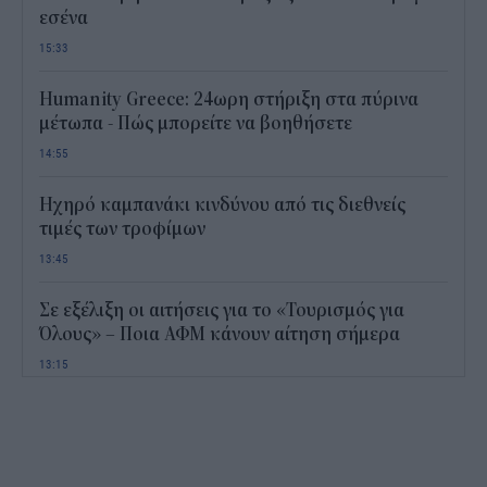
εσένα
15:33
Humanity Greece: 24ωρη στήριξη στα πύρινα
μέτωπα - Πώς μπορείτε να βοηθήσετε
14:55
Ηχηρό καμπανάκι κινδύνου από τις διεθνείς
τιμές των τροφίμων
13:45
Σε εξέλιξη οι αιτήσεις για το «Τουρισμός για
Όλους» – Ποια ΑΦΜ κάνουν αίτηση σήμερα
13:15
Καιρός με 40άρια το Σαββατοκύριακο: Οι πιο
ζεστές περιοχές
12:47