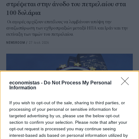
στρέφεται στην άνοδο του πετρελαίου στα
100 δολάρια
Οι αγορές αρχίζουν επιτέλους να λαμβάνουν υπόψη την
αναζωπύρωση των εχθροπραξιών μεταξύ ΗΠΑ και Ιράν και την
εκτίναξη των τιμών του πετρελαίου.
NEWSROOM
/
27 Ιουλ 2026
economistas -
Do Not Process My Personal
Information
If you wish to opt-out of the sale, sharing to third parties, or
processing of your personal or sensitive information for
targeted advertising by us, please use the below opt-out
section to confirm your selection. Please note that after your
opt-out request is processed you may continue seeing
MARKETS
interest-based ads based on personal information utilized by
Ebury: Ο πόλεμος στο Ιράν κρατά την ΕΚΤ σε