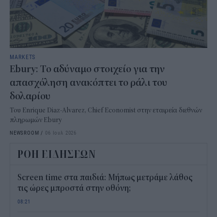
MARKETS
Ebury : Το αδύναμο στοιχείο για την
απασχόληση ανακόπτει το ράλι του
δολαρίου
Του Enrique Diaz-Alvarez, Chief Economist στην εταιρεία διεθνών
πληρωμών Ebury
NEWSROOM
/
06 Ιουλ 2026
ΡΟΗ ΕΙΔΗΣΕΩΝ
Screen time στα παιδιά: Μήπως μετράμε λάθος
τις ώρες μπροστά στην οθόνη;
08:21