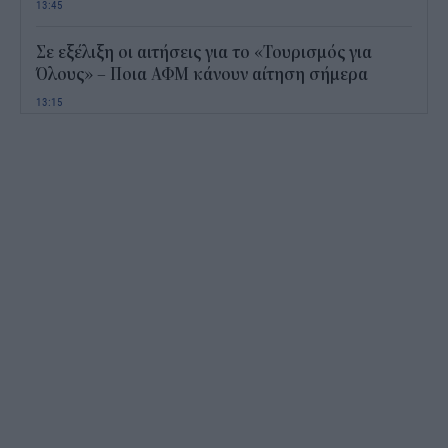
13:45
Σε εξέλιξη οι αιτήσεις για το «Τουρισμός για
Όλους» – Ποια ΑΦΜ κάνουν αίτηση σήμερα
13:15
Καιρός με 40άρια το Σαββατοκύριακο: Οι πιο
ζεστές περιοχές
12:47
Νέος "φόρος" στα τσιγάρα για τις πυρκαγιές: Η
πρόταση για να πληρώνουν οι καπνοβιομηχανίες
350 εκατ. ευρώ τον χρόνο
12:15
ΔΥΠΑ: Επίδομα περίπου 758 ευρώ για δύο μήνες
– Ποιοι γονείς το δικαιούνται
11:34