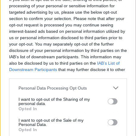
processing of your personal or sensitive information for
targeted advertising by us, please use the below opt-out
section to confirm your selection. Please note that after your
opt-out request is processed you may continue seeing
interest-based ads based on personal information utilized by
us or personal information disclosed to third parties prior to
your opt-out. You may separately opt-out of the further
disclosure of your personal information by third parties on the
IAB’s list of downstream participants. This information may
also be disclosed by us to third parties on the
IAB’s List of
MARKETS
Downstream Participants
that may further disclose it to other
Ebury: Η ήπια Fed πιέζει έντονα το δολάριο
third parties.
Του Enrique Diaz-Alvarez, Chief Economist στην εταιρεία διεθνών
πληρωμών Ebury
Personal Data Processing Opt Outs
NEWSROOM
/
03 Αυγ 2026
I want to opt-out of the Sharing of my
personal data.
Opted In
I want to opt-out of the Sale of my
Personal Data.
Opted In