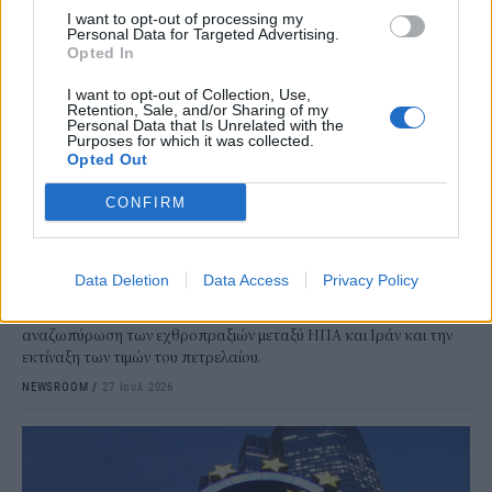
I want to opt-out of processing my
Personal Data for Targeted Advertising.
Opted In
I want to opt-out of Collection, Use,
Retention, Sale, and/or Sharing of my
Personal Data that Is Unrelated with the
Purposes for which it was collected.
Opted Out
MARKETS
Ebury: Το δολάριο ενισχύεται, καθώς η
CONFIRM
προσοχή στη συνεδρίαση της FED
στρέφεται στην άνοδο του πετρελαίου στα
100 δολάρια
Data Deletion
Data Access
Privacy Policy
Οι αγορές αρχίζουν επιτέλους να λαμβάνουν υπόψη την
αναζωπύρωση των εχθροπραξιών μεταξύ ΗΠΑ και Ιράν και την
εκτίναξη των τιμών του πετρελαίου.
NEWSROOM
/
27 Ιουλ 2026