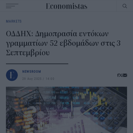
Main
MARKETS
navigation
ΟΔΔΗΧ: Δημοπρασία εντόκων
γραμματίων 52 εβδομάδων στις 3
Σεπτεμβρίου
NEWSROOM
29 Αυγ 2025
14:00