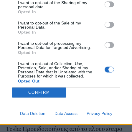
Η Ελλάδα ψηφίστηκε στη Νορβηγία ως ο
I want to opt-out of the Sharing of my
personal data.
καλύτερος τουριστικός προορισμός για το
Opted In
2024
I want to opt-out of the Sale of my
Personal Data.
Opted In
NEWSROOM
/
17 Ιαν 2024
I want to opt-out of processing my
Personal Data for Targeted Advertising.
Opted In
I want to opt-out of Collection, Use,
Retention, Sale, and/or Sharing of my
Personal Data that Is Unrelated with the
Purposes for which it was collected.
Opted Out
CONFIRM
Data Deletion
Data Access
Privacy Policy
STORIES
Tesla: Προειδοποιήσεις από το πλουσιότερο