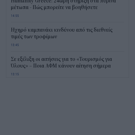
Humanity Greece: 24ωρη στήριξη στα πύρινα
μέτωπα - Πώς μπορείτε να βοηθήσετε
14:55
Ηχηρό καμπανάκι κινδύνου από τις διεθνείς
τιμές των τροφίμων
13:45
Σε εξέλιξη οι αιτήσεις για το «Τουρισμός για
Όλους» – Ποια ΑΦΜ κάνουν αίτηση σήμερα
13:15
Καιρός με 40άρια το Σαββατοκύριακο: Οι πιο
ζεστές περιοχές
12:47
Νέος "φόρος" στα τσιγάρα για τις πυρκαγιές: Η
πρόταση για να πληρώνουν οι καπνοβιομηχανίες
350 εκατ. ευρώ τον χρόνο