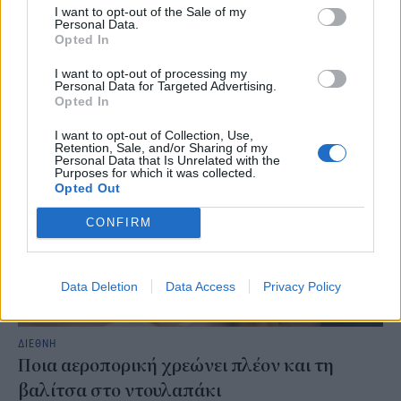
I want to opt-out of the Sale of my
κλίμα, πληθαίνουν οι προτάσεις για νέα μέτρα πρόληψης, με μία
Personal Data.
από τις πιο συζητημένες να βάζει στο στόχαστρο τις
Opted In
καπνοβιομηχανίες και το περιβαλλοντικό κόστος των
αποτσίγαρων.
I want to opt-out of processing my
Personal Data for Targeted Advertising.
NEWSROOM
/
07 Αυγ 2026
Opted In
I want to opt-out of Collection, Use,
Retention, Sale, and/or Sharing of my
Personal Data that Is Unrelated with the
Purposes for which it was collected.
Opted Out
CONFIRM
Data Deletion
Data Access
Privacy Policy
ΔΙΕΘΝΗ
Ποια αεροπορική χρεώνει πλέον και τη
βαλίτσα στο ντουλαπάκι