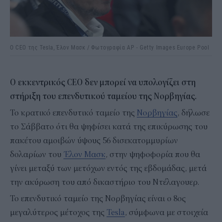
O CEO της Tesla, Έλον Μασκ / Φωτογραφία AP - Getty Images Europe Pool
Ο εκκεντρικός CEO δεν μπορεί να υπολογίζει στη
στήριξη του επενδυτικού ταμείου της Νορβηγίας.
Το κρατικό επενδυτικό ταμείο της
Νορβηγίας
, δήλωσε
το Σάββατο ότι θα ψηφίσει κατά της επικύρωσης του
πακέτου αμοιβών ύψους 56 δισεκατομμυρίων
δολαρίων του
Έλον Μασκ
, στην ψηφοφορία που θα
γίνει μεταξύ των μετόχων εντός της εβδομάδας, μετά
την ακύρωση του από δικαστήριο του Ντέλαγουερ.
Το επενδυτικό ταμείο της Νορβηγίας είναι ο 8ος
μεγαλύτερος μέτοχος της
Tesla
, σύμφωνα με στοιχεία