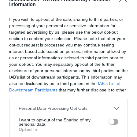
ΣΧΕΤΙΚΑ
Information
If you wish to opt-out of the sale, sharing to third parties, or
processing of your personal or sensitive information for
targeted advertising by us, please use the below opt-out
section to confirm your selection. Please note that after your
opt-out request is processed you may continue seeing
interest-based ads based on personal information utilized by
us or personal information disclosed to third parties prior to
your opt-out. You may separately opt-out of the further
disclosure of your personal information by third parties on the
IAB’s list of downstream participants. This information may
also be disclosed by us to third parties on the
IAB’s List of
ΔΙΕΘΝΗ
Downstream Participants
that may further disclose it to other
Νέος "φόρος" στα τσιγάρα για τις πυρκαγιές:
third parties.
Η πρόταση για να πληρώνουν οι
Personal Data Processing Opt Outs
καπνοβιομηχανίες 350 εκατ. ευρώ τον χρόνο
I want to opt-out of the Sharing of my
Με περισσότερα από 1.170 τετραγωνικά χιλιόμετρα γης να έχουν
personal data.
καεί, η Γαλλία βιώνει μία από τις δυσκολότερες περιόδους των
Opted In
τελευταίων ετών στο μέτωπο των πυρκαγιών. Μέσα σε αυτό το