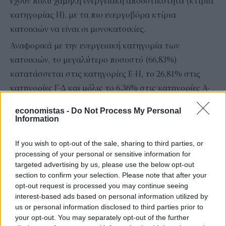
έχουν πολύ χαμηλή ενεργειακή αποδοτικότητα (κτίρια
κατηγορίας Η), με τα πιο ενεργοβόρα κτίρια
κατοικιών να είναι οι μονοκατοικίες.
Αναφορικά με την ενεργειακή κατηγορία των
κατοικιών, το μεγαλύτερο ποσοστό (66,83%)
κατατάσσεται στις κατηγορίες Ε-Η, το 26,81% στις
κατηγορίες Γ-Δ και μόλις το 6,36% στις κατηγορίες Α-
Β. Είναι επομένως σαφές ότι υπάρχουν τεράστια
economistas -
Do Not Process My Personal
περιθώρια βελτίωσης της ενεργειακής απόδοσης του
Information
κτιριακού αποθέματος στη χώρα μας. Στο πλαίσιο
If you wish to opt-out of the sale, sharing to third parties, or
αυτό, το «Εξοικονομώ-Αυτονομώ» (και τα
processing of your personal or sensitive information for
προγράμματα που θα ακολουθήσουν τα επόμενα
targeted advertising by us, please use the below opt-out
χρόνια) αποτελούν κεντρικό εργαλείο για την επίτευξη
section to confirm your selection. Please note that after your
opt-out request is processed you may continue seeing
του στόχου του Εθνικού Σχεδίου για την Ενέργεια και
interest-based ads based on personal information utilized by
το Κλίμα (ΕΣΕΚ) για ενεργειακή αναβάθμιση
us or personal information disclosed to third parties prior to
τουλάχιστον 60.000 κατοικιών τον χρόνο για την
your opt-out. You may separately opt-out of the further