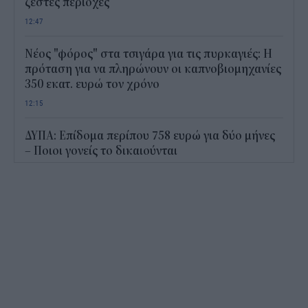
ζεστές περιοχές
12:47
Νέος "φόρος" στα τσιγάρα για τις πυρκαγιές: Η
πρόταση για να πληρώνουν οι καπνοβιομηχανίες
350 εκατ. ευρώ τον χρόνο
12:15
ΔΥΠΑ: Επίδομα περίπου 758 ευρώ για δύο μήνες
– Ποιοι γονείς το δικαιούνται
11:34
Ηλεκτρονικό "μάτι" σαρώνει τις παραλίες- Τι
έδειξαν οι έλεγχοι
11:09
Υπεγράφη το νέο Ειδικό Χωροταξικό για τον
Τουρισμό: Τι αλλάζει για ξενοδοχεία, νησιά και
επενδύσεις