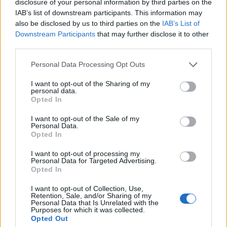
disclosure of your personal information by third parties on the
επόμενη δεκαετία.
IAB’s list of downstream participants. This information may
Συμβάλλοντας, λοιπόν, στην υλοποίηση του ΕΣΕΚ το
also be disclosed by us to third parties on the
IAB’s List of
«Εξοικονομώ-Αυτονομώ» δρομολογείται με
Downstream Participants
that may further disclose it to other
third parties.
προσαρμογή και βελτίωση του υφιστάμενου
χρηματοδοτικού μοντέλου, αποσκοπώντας στην
Personal Data Processing Opt Outs
μεγιστοποίηση των ωφελειών μέσω της αύξησης των
I want to opt-out of the Sharing of my
πολιτών που μπορούν να λάβουν μέρος, καθώς και της
personal data.
Opted In
απλοποίησης της πιστοποίησης των παρεμβάσεων.
Έτσι, το νέο πρόγραμμα θα προσφέρει υψηλά
I want to opt-out of the Sale of my
Personal Data.
οικονομικά και λειτουργικά οφέλη προς τα ελληνικά
Opted In
νοικοκυριά με ταυτόχρονη κάλυψη των ενεργειακών
I want to opt-out of processing my
Personal Data for Targeted Advertising.
τους αναγκών.
Opted In
Δείτε την Προδημοσίευση του Οδηγού
ΕΔΩ
I want to opt-out of Collection, Use,
Retention, Sale, and/or Sharing of my
Personal Data that Is Unrelated with the
Ακολουθήστε το
στο
Google News
και
Purposes for which it was collected.
Opted Out
μάθετε πρώτοι όλες τις ειδήσεις