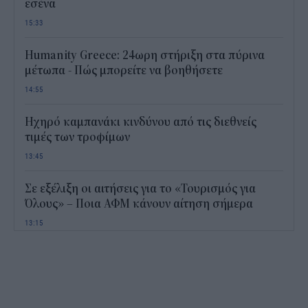
εσένα
15:33
Humanity Greece: 24ωρη στήριξη στα πύρινα
μέτωπα - Πώς μπορείτε να βοηθήσετε
14:55
Ηχηρό καμπανάκι κινδύνου από τις διεθνείς
τιμές των τροφίμων
13:45
Σε εξέλιξη οι αιτήσεις για το «Τουρισμός για
Όλους» – Ποια ΑΦΜ κάνουν αίτηση σήμερα
13:15
Καιρός με 40άρια το Σαββατοκύριακο: Οι πιο
ζεστές περιοχές
12:47