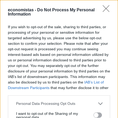
ΓΙΩΡΓΟΣ ΠΑΠΠΟΥΣ
/
06 Αυγ 2026
economistas -
Do Not Process My Personal
Information
If you wish to opt-out of the sale, sharing to third parties, or
processing of your personal or sensitive information for
targeted advertising by us, please use the below opt-out
section to confirm your selection. Please note that after your
opt-out request is processed you may continue seeing
interest-based ads based on personal information utilized by
us or personal information disclosed to third parties prior to
your opt-out. You may separately opt-out of the further
disclosure of your personal information by third parties on the
IAB’s list of downstream participants. This information may
ΟΙΚΟΝΟΜΙΑ
also be disclosed by us to third parties on the
IAB’s List of
Οι 10 προτάσεις του Εμπορικού Συλλόγου
Downstream Participants
that may further disclose it to other
Αθηνών για τις ΜμΕ
third parties.
Με τον Υφυπουργό Εθνικής Οικονομίας και Οικονομικών, Δημήτρη
Personal Data Processing Opt Outs
Μαρκόπουλο, συναντήθηκε το Διοικητικό Συμβούλιο του
Εμπορικού Συλλόγου Αθηνών, την Τρίτη 4 Αυγούστου.
I want to opt-out of the Sharing of my
personal data.