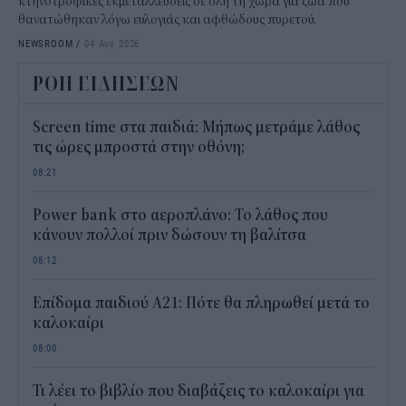
κτηνοτροφικές εκμεταλλεύσεις σε όλη τη χώρα για ζώα που
θανατώθηκαν λόγω ευλογιάς και αφθώδους πυρετού.
NEWSROOM
/
04 Αυγ 2026
ΡΟΗ ΕΙΔΗΣΕΩΝ
Screen time στα παιδιά: Μήπως μετράμε λάθος
τις ώρες μπροστά στην οθόνη;
08:21
Power bank στο αεροπλάνο: Το λάθος που
κάνουν πολλοί πριν δώσουν τη βαλίτσα
08:12
Επίδομα παιδιού Α21: Πότε θα πληρωθεί μετά το
καλοκαίρι
08:00
Τι λέει το βιβλίο που διαβάζεις το καλοκαίρι για