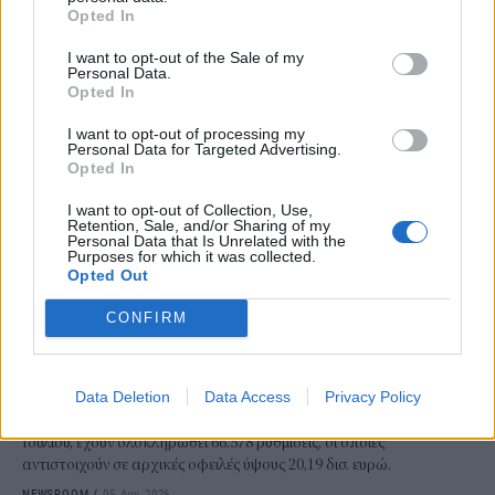
NEWSROOM
/
05 Αυγ 2026
Opted In
I want to opt-out of the Sale of my
Personal Data.
Opted In
I want to opt-out of processing my
Personal Data for Targeted Advertising.
Opted In
I want to opt-out of Collection, Use,
Retention, Sale, and/or Sharing of my
Personal Data that Is Unrelated with the
Purposes for which it was collected.
Opted Out
ΟΙΚΟΝΟΜΙΑ
CONFIRM
Από ρεκόρ σε ρεκόρ ο Εξωδικαστικός
Σημαντικό ορόσημο κατέγραψε τον Ιούλιο ο Εξωδικαστικός
Data Deletion
Data Access
Privacy Policy
Μηχανισμός. Οι συνολικές ρυθμίσεις ξεπέρασαν τα 20 δισ. ευρώ από
την έναρξη λειτουργίας της πλατφόρμας. Συνολικά, μέχρι το τέλος
Ιουλίου, έχουν ολοκληρωθεί 66.578 ρυθμίσεις, οι οποίες
αντιστοιχούν σε αρχικές οφειλές ύψους 20,19 δισ. ευρώ.
NEWSROOM
/
05 Αυγ 2026