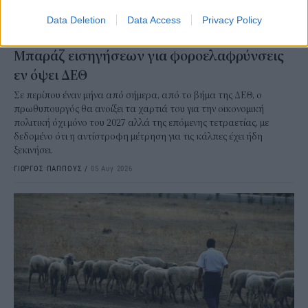
Data Deletion
Data Access
Privacy Policy
ΟΙΚΟΝΟΜΙΑ
Μπαράζ εισηγήσεων για φοροελαφρύνσεις
εν όψει ΔΕΘ
Σε περίπου έναν μήνα από σήμερα, από το βήμα της ΔΕΘ, ο
πρωθυπουργός θα ανοίξει τα χαρτιά του για την οικονομική
πολιτική όχι μόνο του 2027 αλλά της επόμενης τετραετίας, με
δεδομένο ότι η αντίστροφη μέτρηση για τις κάλπες έχει ήδη
ξεκινήσει.
ΓΙΩΡΓΟΣ ΠΑΠΠΟΥΣ
/
05 Αυγ 2026