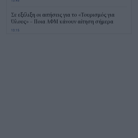
13:45
Σε εξέλιξη οι αιτήσεις για το «Τουρισμός για
Όλους» – Ποια ΑΦΜ κάνουν αίτηση σήμερα
13:15
Καιρός με 40άρια το Σαββατοκύριακο: Οι πιο
ζεστές περιοχές
12:47
Νέος "φόρος" στα τσιγάρα για τις πυρκαγιές: Η
πρόταση για να πληρώνουν οι καπνοβιομηχανίες
350 εκατ. ευρώ τον χρόνο
12:15
ΔΥΠΑ: Επίδομα περίπου 758 ευρώ για δύο μήνες
– Ποιοι γονείς το δικαιούνται
11:34