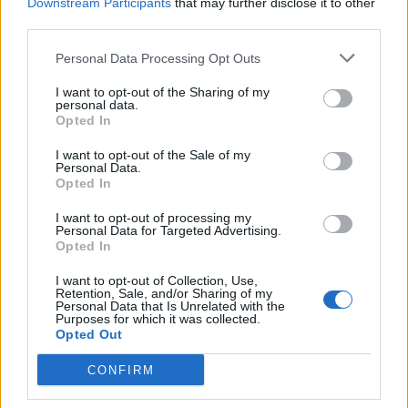
Downstream Participants
that may further disclose it to other
third parties.
ΟΙΚΟΝΟΜΙΑ
Personal Data Processing Opt Outs
Από ρεκόρ σε ρεκόρ ο Εξωδικαστικός
I want to opt-out of the Sharing of my
Σημαντικό ορόσημο κατέγραψε τον Ιούλιο ο Εξωδικαστικός
personal data.
Opted In
Μηχανισμός. Οι συνολικές ρυθμίσεις ξεπέρασαν τα 20 δισ. ευρώ από
την έναρξη λειτουργίας της πλατφόρμας. Συνολικά, μέχρι το τέλος
I want to opt-out of the Sale of my
Ιουλίου, έχουν ολοκληρωθεί 66.578 ρυθμίσεις, οι οποίες
Personal Data.
αντιστοιχούν σε αρχικές οφειλές ύψους 20,19 δισ. ευρώ.
Opted In
NEWSROOM
/
05 Αυγ 2026
I want to opt-out of processing my
Personal Data for Targeted Advertising.
Opted In
I want to opt-out of Collection, Use,
Retention, Sale, and/or Sharing of my
Personal Data that Is Unrelated with the
Purposes for which it was collected.
Opted Out
CONFIRM