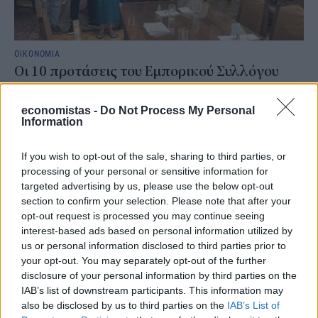
ΟΙΚΟΝΟΜΙΑ
Οι 10 προτάσεις του Εμπορικού Συλλόγου
Αθηνών για τις ΜμΕ
economistas -
Do Not Process My Personal
Με τον Υφυπουργό Εθνικής Οικονομίας και Οικονομικών, Δημήτρη
Information
Μαρκόπουλο, συναντήθηκε το Διοικητικό Συμβούλιο του
Εμπορικού Συλλόγου Αθηνών, την Τρίτη 4 Αυγούστου.
If you wish to opt-out of the sale, sharing to third parties, or
NEWSROOM
/
05 Αυγ 2026
processing of your personal or sensitive information for
targeted advertising by us, please use the below opt-out
section to confirm your selection. Please note that after your
opt-out request is processed you may continue seeing
interest-based ads based on personal information utilized by
us or personal information disclosed to third parties prior to
your opt-out. You may separately opt-out of the further
disclosure of your personal information by third parties on the
IAB’s list of downstream participants. This information may
also be disclosed by us to third parties on the
IAB’s List of