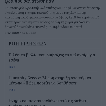
ζώα που θανατώθηκαν
Το Υπουργείο Αγροτικής Ανάπτυξης και Τροφίμων ανακοίνωσε την
ολοκλήρωση της οριστικοποίησης των στοιχείων για την
καταβολή αποζημιώσεων συνολικού ύψους 4.218.469 ευρώ σε 176
κτηνοτροφικές εκμεταλλεύσεις σε όλη τη χώρα για ζώα που
θανατώθηκαν λόγω ευλογιάς και αφθώδους πυρετού.
NEWSROOM
/
04 Αυγ 2026
ΡΟΗ ΕΙΔΗΣΕΩΝ
Τι λέει το βιβλίο που διαβάζεις το καλοκαίρι για
εσένα
15:33
Humanity Greece: 24ωρη στήριξη στα πύρινα
μέτωπα - Πώς μπορείτε να βοηθήσετε
14:55
Ηχηρό καμπανάκι κινδύνου από τις διεθνείς