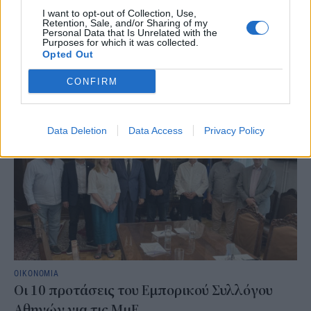
αυτοχρηματοδότησης του νέου Ευρωπαϊκού Πολυετούς
I want to opt-out of Collection, Use,
Προϋπολογισμού, τα νέα στοιχεία της Eurostat ενισχύουν τα
Retention, Sale, and/or Sharing of my
επιχειρήματα όσων υποστηρίζουν ότι η αύξηση της φορολογίας
Personal Data that Is Unrelated with the
Purposes for which it was collected.
στα καπνικά δεν θα ωφελήσει μόνο τα κοινοτικά ταμεία, αλλά και
Opted Out
τα δημόσια συστήματα υγείας.
ΓΙΩΡΓΟΣ ΠΑΠΠΟΥΣ
/
06 Αυγ 2026
CONFIRM
Data Deletion
Data Access
Privacy Policy
ΟΙΚΟΝΟΜΙΑ
Οι 10 προτάσεις του Εμπορικού Συλλόγου
Αθηνών για τις ΜμΕ