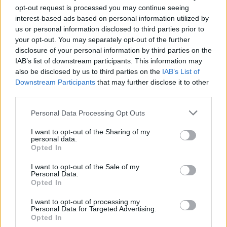
opt-out request is processed you may continue seeing
ΓΙΩΡΓΟΣ ΠΑΠΠΟΥΣ
/
07 Αυγ 2026
interest-based ads based on personal information utilized by
us or personal information disclosed to third parties prior to
your opt-out. You may separately opt-out of the further
disclosure of your personal information by third parties on the
IAB’s list of downstream participants. This information may
also be disclosed by us to third parties on the
IAB’s List of
Downstream Participants
that may further disclose it to other
third parties.
Personal Data Processing Opt Outs
I want to opt-out of the Sharing of my
personal data.
Opted In
ΟΙΚΟΝΟΜΙΑ
Το κάπνισμα βλάπτει σοβαρά και τα
I want to opt-out of the Sale of my
Personal Data.
δημόσια συστήματα Υγείας- Τι δείχνουν τα
Opted In
στοιχεία της Eurostat
I want to opt-out of processing my
Εν αναμονή των αποφάσεων της Κομισιόν, για το αν και πόσο θα
Personal Data for Targeted Advertising.
Opted In
αυξηθεί η φορολογία στα καπνικά προϊόντα, ως μέσο