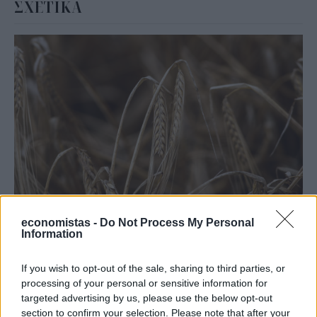
ΣΧΕΤΙΚΑ
ΟΙΚΟΝΟΜΙΑ
economistas -
Do Not Process My Personal
Ηχηρό καμπανάκι κινδύνου από τις διεθνείς
Information
τιμές των τροφίμων
Με φόντο τις διεργασίες για τη διαμόρφωση ενός φτηνότερου
If you wish to opt-out of the sale, sharing to third parties, or
"πακέτου" τροφίμων και άλλων ειδών ευρείας κατανάλωσης στο
processing of your personal or sensitive information for
εσωτερικό της χώρας, τα στοιχεία από τις διεθνείς αγορές
targeted advertising by us, please use the below opt-out
σκορπίζουν προβληματισμό.
section to confirm your selection. Please note that after your