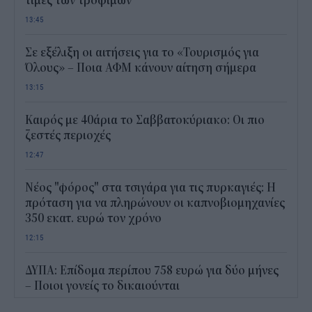
τιμές των τροφίμων
13:45
Σε εξέλιξη οι αιτήσεις για το «Τουρισμός για
Όλους» – Ποια ΑΦΜ κάνουν αίτηση σήμερα
13:15
Καιρός με 40άρια το Σαββατοκύριακο: Οι πιο
ζεστές περιοχές
12:47
Νέος "φόρος" στα τσιγάρα για τις πυρκαγιές: Η
πρόταση για να πληρώνουν οι καπνοβιομηχανίες
350 εκατ. ευρώ τον χρόνο
12:15
ΔΥΠΑ: Επίδομα περίπου 758 ευρώ για δύο μήνες
– Ποιοι γονείς το δικαιούνται
11:34