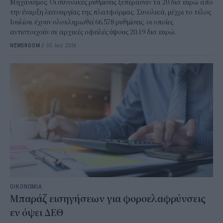
Μηχανισμός. Οι συνολικές ρυθμίσεις ξεπέρασαν τα 20 δισ. ευρώ από
την έναρξη λειτουργίας της πλατφόρμας. Συνολικά, μέχρι το τέλος
Ιουλίου, έχουν ολοκληρωθεί 66.578 ρυθμίσεις, οι οποίες
αντιστοιχούν σε αρχικές οφειλές ύψους 20,19 δισ. ευρώ.
NEWSROOM
/
05 Αυγ 2026
ΟΙΚΟΝΟΜΙΑ
Μπαράζ εισηγήσεων για φοροελαφρύνσεις
εν όψει ΔΕΘ