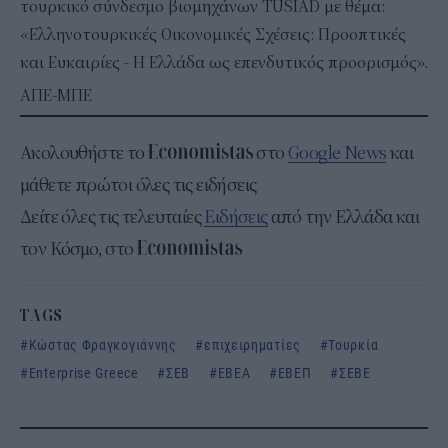
τουρκικό σύνδεσμο βιομηχάνων TUSIAD με θέμα:
«Ελληνοτουρκικές Οικονομικές Σχέσεις: Προοπτικές
και Ευκαιρίες - Η Ελλάδα ως επενδυτικός προορισμός».
ΑΠΕ-ΜΠΕ
Ακολουθήστε το
στο
Google News
και
μάθετε πρώτοι όλες τις ειδήσεις
Δείτε όλες τις τελευταίες
Ειδήσεις
από την Ελλάδα και
τον Κόσμο, στο
TAGS
Κώστας Φραγκογιάννης
επιχειρηματίες
Τουρκία
Enterprise Greece
ΣΕΒ
ΕΒΕΑ
ΕΒΕΠ
ΣΕΒΕ