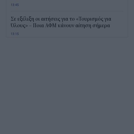
13:45
Σε εξέλιξη οι αιτήσεις για το «Τουρισμός για
Όλους» – Ποια ΑΦΜ κάνουν αίτηση σήμερα
13:15
Καιρός με 40άρια το Σαββατοκύριακο: Οι πιο
ζεστές περιοχές
12:47
Νέος "φόρος" στα τσιγάρα για τις πυρκαγιές: Η
πρόταση για να πληρώνουν οι καπνοβιομηχανίες
350 εκατ. ευρώ τον χρόνο
12:15
ΔΥΠΑ: Επίδομα περίπου 758 ευρώ για δύο μήνες
– Ποιοι γονείς το δικαιούνται
11:34