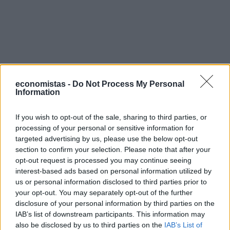
economistas -
Do Not Process My Personal
Information
If you wish to opt-out of the sale, sharing to third parties, or
processing of your personal or sensitive information for
targeted advertising by us, please use the below opt-out
section to confirm your selection. Please note that after your
Ακολουθήστε το
στο
Google News
και
opt-out request is processed you may continue seeing
μάθετε πρώτοι όλες τις ειδήσεις
interest-based ads based on personal information utilized by
us or personal information disclosed to third parties prior to
Δείτε όλες τις τελευταίες
Ειδήσεις
από την Ελλάδα και
your opt-out. You may separately opt-out of the further
τον Κόσμο, στο
disclosure of your personal information by third parties on the
IAB’s list of downstream participants. This information may
also be disclosed by us to third parties on the
IAB’s List of