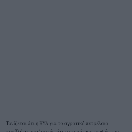
Τονίζεται ότι η ΚΥΑ για το αγροτικό πετρέλαιο
προβλέπει, κατ' αρχήν, ότι το ποσό επιστροφής του